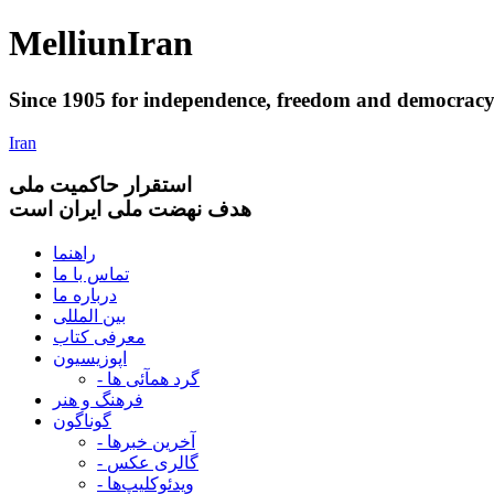
Melliun
Iran
Since 1905 for
independence
,
freedom
and
democrac
Iran
استقرار
حاکميت ملی
هدف نهضت ملی ایران است
راهنما
تماس با ما
درباره ما
بین المللی
معرفی کتاب
اپوزیسیون
- گرد همآئی ها
فرهنگ و هنر
گوناگون
- آخرین خبرها
- گالری عکس
- ویدئوکلیپ‌ها