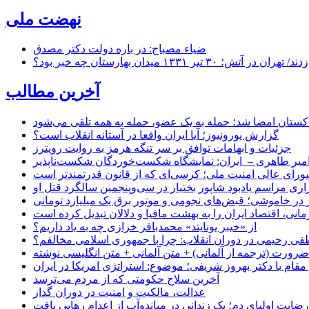
نهضت ملی
ضیاء مصباح: در باره دولت دکتر مصدق
۱ میدان بهارستان چه خبر بود؟
آخرین مطالب
اکستان امضا شد؛ حمله به یک عضو، حمله به همه تلقی می‌شود
گزارش یورونیوز؛ آیا ایران واقعا در آستانه انقلاب است؟
جزئیات و ابهامات توافق بر سر تنگه هرمز به روایت رویترز
میر طاهری – ایران: نمایشگاه شکست‌خوردگان شکست‌ناپذیر
شورای عالی امنیت ملی؛ کرسی‌ای که از قانون قدرتمندتر است
اری مراسم یادبود شاپور بختیار در سی‌وپنجمین سالگرد قتل او
در خاموشی؛ قبض‌های نجومی و موتور برق یک میلیارد تومانی
نی، اقتصاد ایران را به بهشت مافیا و دلالان تبدیل کرده است
از «خیبر یونایتد» محمدباقر خرازی چه به یاد داریم؟
 رحیمی در دوران انقلاب: چرا با جمهوری اسلامی مخالفم؟
رورت (ترجمه از آلمانی) + متن آلمانی + متن انگلیسی نوشته
قام با دکتر بهروز شریفی؛ موضوع: استراتژی امریکا در ایران
آخرین سلاح حکومتی که از مردم می‌ترسد
عدالت، مالکیت و امنیت در دوران گذار
رضایت اولیای دم؛ یک زندانی در میاندوآب از اعدام رهایی یافت