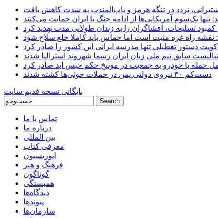
 کشتیرانی، تردد در تنگه هرمز و باب‌المندب به شدت کاهش یافت
تنها یک‌سوم آمریکایی‌ها از ادامه جنگ با ایران حمایت می‌کنند
کمبود تسلیحات، افشاگران را به زندان طولانی مدت تهدید کرد
 نقشه راه غزه مثبت است اما حماس باید کاملا خلع سلاح شود
کویت دستور تعطیلی تنها مدرسه ایرانی این کشور را صادر کرد
بالیست سابق تیم ملی زنان ایران رسما شهروند استرالیا شدند
مل حمله با خودرو به جمعیت در مونیخ حکم حبس ابد صادر کرد
دست‌کم ۳۰ نیروی دولتی یمن در حملات حوثی‌ها کشته شدند
بایگانی نسخه قدیم سایت
تماس با ما
درباره ما
بین المللی
معرفی کتاب
اپوزیسیون
فرهنگ و هنر
گوناگون
همبستگی
دیدگاه‌ها
پیوندها
سازمان‌ها