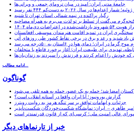
جامعهٔ مدنی ایران: امید در میان ترومای جمعی و ویرانی‌ها
رگبار پراکنده در نیمه شمالی استان تهران تا شنبه
جه‌گرم می‌گفت از تسلط بر تو لذت می‌برم به همراه مصاحبه
ده در اعتراضات دی‌ماه ۱۴۰۴
سختگیری ایران در تمدید اقامت هنرمندان موسیقی افغانستان
 باد شدید و رعد و برق در برخی نقاط کشور طی روزهای آتی
موج گرما در ایران؛ دمای هوا در ۶استان به ۵۰درجه می‌رسد
بطه، تهدیدی برای طبیعت ایران/ آغاز برخورد قاطع با متخلفان
ی که خودش را اعدام کردند و فرزندش را سپردند به زندان‌بان‌ها
ادامه مطالب...
گوناگون
اکستان امضا شد؛ حمله به یک عضو، حمله به همه تلقی می‌شود
گزارش یورونیوز؛ آیا ایران واقعا در آستانه انقلاب است؟
جزئیات و ابهامات توافق بر سر تنگه هرمز به روایت رویترز
میر طاهری – ایران: نمایشگاه شکست‌خوردگان شکست‌ناپذیر
شورای عالی امنیت ملی؛ کرسی‌ای که از قانون قدرتمندتر است
خبر از تارنماهای دیگر