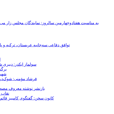
به مناسبت هفتادوچهارمین سالروز: نمایندگان مجلس زار می‌زدند/ تهران در آتش؛ ۳۰ تیر ۳۳۱
توافق دفاعی سه‌جانبه عربستان، ترکیه و پ
ا
سولماز ایکدر: دبیری 
برگز
شهر 
فرشاد مؤمنی: شوک‌درما
بازنشر نوشته معروف مصطفی
نقاب ض
کانون سخن: گفتگوی کامبیز قائم م