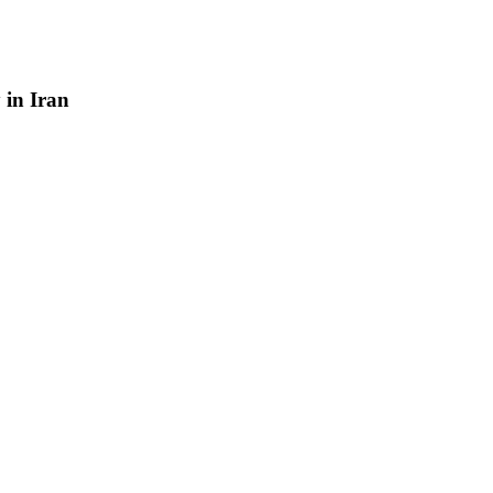
y
in
Iran