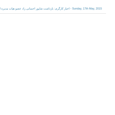
Sunday, 17th May, 2015 - اخبار کارگری: بازداشت شاپور احسانی راد عضو هیات مدیره اتحادیه آزاد کارگران ایران …