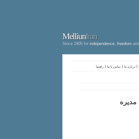
Melliun
Iran
Since 1905 for
independence
,
freedom
an
درباره ما
تماس با ما
راهنما
 مدیره