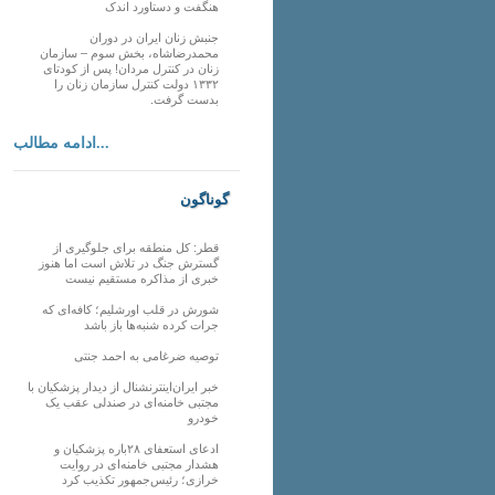
هنگفت و دستاورد اندک
جنبش زنان ایران در دوران
محمدرضاشاه، بخش سوم – سازمان
زنان در کنترل مردان! پس از کودتای
۱۳۳۲ دولت کنترل سازمان زنان را
بدست گرفت.
ادامه مطالب...
گوناگون
قطر: کل منطقه برای جلوگیری از
گسترش جنگ در تلاش است اما هنوز
خبری از مذاکره مستقیم نیست
شورش در قلب اورشلیم؛ کافه‌ای که
جرات کرده شنبه‌ها باز باشد
توصیه ضرغامی به احمد جنتی
خبر ایران‌اینترنشنال از دیدار پزشکیان با
مجتبی خامنه‌ای در صندلی عقب یک
خودرو
ادعای استعفای ۲۸باره پزشکیان و
هشدار مجتبی خامنه‌ای در روایت
خرازی؛ رئیس‌جمهور تکذیب کرد