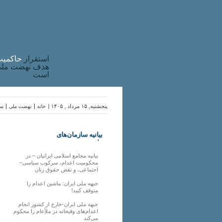
استقرار
حاکميت
هدف نهضت ملی 
است
پنجشنبه, ۱۵ مرداد , ۱۴۰۵ |
خانه
نهضت ملی
سا
بیانیه سازمان‌های
ملی
بیانیه مجامع اسلامی ایرانیان – در
محکومیت اعدام، سرکوب سیاسی–
اجتماعی، و نقض حقوق زنان
جبهه ملی ایران: ماشین اعدام را
متوقف کنید!
جبهه ملی ایران-خارج از کشور انجام
اعدام‌های وقیحانه در ملأِعام را محکوم
می‌کند