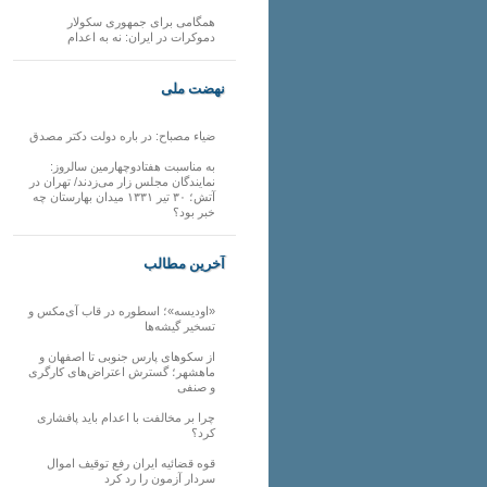
همگامی برای جمهوری سکولار
دموکرات در ایران: نه به اعدام
نهضت ملی
ضیاء مصباح: در باره دولت دکتر مصدق
به مناسبت هفتادوچهارمین سالروز:
نمایندگان مجلس زار می‌زدند/ تهران در
آتش؛ ۳۰ تیر ۱۳۳۱ میدان بهارستان چه
خبر بود؟
آخرین مطالب
«اودیسه»؛ اسطوره در قاب آی‌مکس و
تسخیر گیشه‌ها
از سکوهای پارس جنوبی تا اصفهان و
ماهشهر؛ گسترش اعتراض‌های کارگری
و صنفی
چرا بر مخالفت با اعدام باید پافشاری
کرد؟
قوه قضائیه ایران رفع توقیف اموال
سردار آزمون را رد کرد