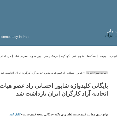
 ملی
ایران
d
democracy
in
Iran
زمان‌ها
پیوندها
دیدگاه‌ها
حقوق بشر
گوناگون
فرهنگ و هنر
اپوزیسیون
معرفی کتاب
بین المللی
سایت ملیون ایران
> شاپور احسانی راد عضو هیات مدیره اتحادیه آزاد کارگران ایران بازداشت شد
بایگانی کلیدواژه شاپور احسانی راد عضو هیات
اتحادیه آزاد کارگران ایران بازداشت شد
برای دیدن مطالب قدیم سایت لطفا روی دگمه «بایگانی نسخه قدیم سایت»
کلیک کنید