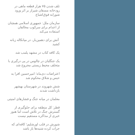
تلف شدن ۷۵ هزار قطعه ماهی در
رودخانه مسقان شیراز بر اثر ورود
شورابه فوق‌اشباع
سازمان ملل: جمهوری اسلامی همچنان
از اعدام برای سرکوب مخالفان
استفاده می‌کند
آتش برای دهمین‌بار، در میانکاله زبانه
کشید
یک کافه کتاب در مشهد پلمب شد
یک جنگلبان در چالوس در پی درگیری با
متخلف محیط زیستی مجروح شد
اعتراضات دی‌ماه؛ امیرحسین افرا به
حبس و شلاق محکوم شد
شش شهروند در شهرستان بهشهر
بازداشت شدند
معلمان در میانه جنگ و فشارهای امنیتی
قطر: کل منطقه برای جلوگیری از
گسترش جنگ در تلاش است اما هنوز
خبری از مذاکره مستقیم نیست
شورش در قلب اورشلیم؛ کافه‌ای که
جرات کرده شنبه‌ها باز باشد