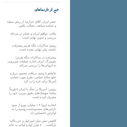
خبر از تارنماهای
دیگر
عصر ایران: آقای خرازی! از ریش سفید
و عمامه سیاهت خجالت بکش
بقائی: توافق ایران و عمان در مرحله
بررسی و تدوین نهایی است
روبیو: مذاکرات تنگه هرمز پیشرفت
داشته، ولی نهایی نشده است
پیشرفت در مذاکرات تنگه هرمز؛
بلومبرگ: ایران اجازه عملیات مین‌روبی
به اروپایی‌ها را بررسی می‌کند
نتانیاهو با وجود دریافت تضمین درباره
خلع سلاح حماس، طرح مورد حمایت
آمریکا برای غزه را رد کرد
رویترز: آمریکا در جنگ با ایران «تقریباً
تمام» موشک‌های دقیق دوربرد خود را
مصرف کرده است
اتحادیه اروپا ۱.۴ میلیارد یورو از سود
دارایی‌های مسدودشده روسیه را به
اوکراین ‏اختصاص داد
کاهش تنش میان اسرائیل و حزب‌الله؛
بازگشت ۸۰۰ هزار آوارۀ لبنانی به خانه‌