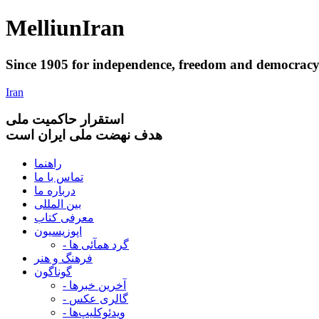
Melliun
Iran
Since 1905 for
independence
,
freedom
and
democrac
Iran
استقرار
حاکميت ملی
هدف نهضت ملی ایران است
راهنما
تماس با ما
درباره ما
بین المللی
معرفی کتاب
اپوزیسیون
- گرد همآئی ها
فرهنگ و هنر
گوناگون
- آخرین خبرها
- گالری عکس
- ویدئوکلیپ‌ها