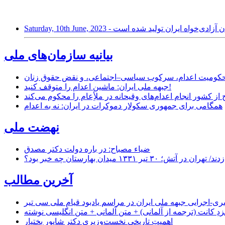
ی با جوانان آزادی‌خواه ایران تولید شده است
بیانیه سازمان‌های ملی
ر محکومیت اعدام، سرکوب سیاسی–اجتماعی، و نقض حقوق زنان
جبهه ملی ایران: ماشین اعدام را متوقف کنید!
از کشور انجام اعدام‌های وقیحانه در ملأِعام را محکوم می‌کند
همگامی برای جمهوری سکولار دموکرات در ایران: نه به اعدام
نهضت ملی
ضیاء مصباح: در باره دولت دکتر مصدق
۱ میدان بهارستان چه خبر بود؟
آخرین مطالب
-اجرایی جبهه ملی ایران در مراسم یادبود قیام ملی سی تیر
زدِ کانت (ترجمه از آلمانی) + متن آلمانی + متن انگلیسی نوشته
اهمیتِ تاریخیِ نخست‌وزیریِ دکتر شاپور بختیار