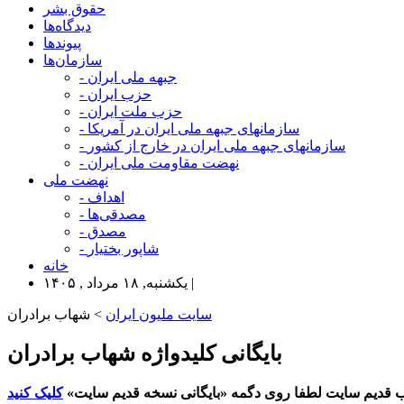
حقوق بشر
دیدگاه‌ها
پیوندها
سازمان‌ها
- جبهه ملی ایران
- حزب ایران
- حزب ملت ایران
- سازمانهای جبهه ملی ایران در آمریکا
- سازمانهای جبهه ملی ایران در خارج از کشور
- نهضت مقاومت ملی ایران
نهضت ملی
- اهداف
- مصدقی‌ها
- مصدق
- شاپور بختیار
خانه
یکشنبه, ۱۸ مرداد , ۱۴۰۵ |
سایت ملیون ایران
> شهاب برادران
بایگانی کلیدواژه شهاب برادران
 قدیم سایت لطفا روی دگمه «بایگانی نسخه قدیم سایت»
کلیک کنید