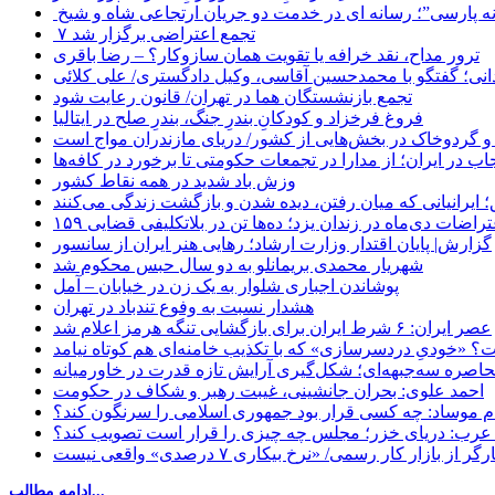
 پارسی”؛ رسانه ای در خدمت دو جریان ارتجاعی شاه و شیخ
۷ تجمع اعتراضی برگزار شد
ترور مداح، نقد خرافه یا تقویت همان سازوکار؟ – رضا باقری
نی؛ گفتگو با محمدحسین آقاسی، وکیل دادگستری/ علی کلائی
تجمع بازنشستگان هما در تهران/ قانون رعایت شود
فروغ فرخزاد و کودکانِ بندرِ جنگ، بندرِ صلح در ایتالیا
 و گردوخاک در بخش‌هایی از کشور/ دریای مازندران مواج است
ب در ایران؛ از مدارا در تجمعات حکومتی تا برخورد در کافه‌ها
وزش باد شدید در همه نقاط کشور
 ایرانیانی که میان رفتن، دیده شدن و بازگشت زندگی می‌کنند
اعتراضات دی‌ماه در زندان یزد؛ ده‌ها تن در بلاتکلیفی قضایی
گزارش| پایان اقتدار وزارت ارشاد؛ رهایی هنر ایران از سانسور
شهریار محمدی بریمانلو به دو سال حبس محکوم شد
پوشاندن اجباری شلوار به یک زن در خیابان – آمل
هشدار نسبت به وفوع تندباد در تهران
عصر ایران: ۶ شرط ایران برای بازگشایی تنگه هرمز اعلام شد
 «خودیِ دردسرسازی» که با تکذیب خامنه‌ای هم کوتاه نیامد
حاصره سه‌جبهه‌ای؛ شکل‌گیری آرایش تازه قدرت در خاورمیانه
احمد علوی: بحران جانشینی، غیبت رهبر و شکاف در حکومت
ام موساد: چه کسی قرار بود جمهوری اسلامی را سرنگون کند؟
رب: دریای خزر؛ مجلس چه چیزی را قرار است تصویب کند؟
بازار کار رسمی/ «نرخ بیکاری ۷ درصدی» واقعی نیست
ادامه مطالب...