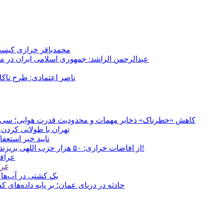
محمدباقر خرازی کیست؟
عبدالرحمن الراشد: جمهوری اسلامی ایران در م
ناصر اعتمادی: طرح ناک
کاهش «خطرناک» ذخایر مهمات و محدودیت قدرت هوایی؛ سی‌ان‌ا
تهران با طولانی کردن 
تایید خبر استعف
از افاضات خرازی: ۵۰ هزار حزب اللهی بریزند خیابان‌ها و بی حجاب‌ها را بکشند و نیرو‌های دولتی را ناکار کنند!
عراقچ
غری
یک کشتی در آب‌های
حادثه در دریای عمان؛ بر پایه داده‌های