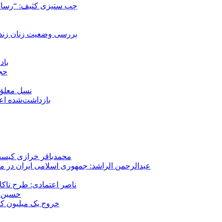
چپ ستیزی کثیف: “رسانه
بررسی وضعیت زنان زندا
باد
حجا
نسل معلق؛
۱۵۹ بازداشت‌شده 
محمدباقر خرازی کیست؟
عبدالرحمن الراشد: جمهوری اسلامی ایران در م
ناصر اعتمادی: طرح ناک
حسین ع
خروج یک میلیون کارگر از 