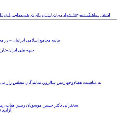
Saturday, 10th June, 2023 - انتشار نماهنگ «صبح»؛ شهاب برادران: این اثر در هم‌صدای
بیانیه مجامع اسلامی ایرانیان – د
جبهه ملی ایران-خارج 
به مناسبت هفتادوچهارمین سالروز: نمایندگان مجلس زار می‌زدند/ تهران در آتش؛ ۳۰ تیر ۳۳۱
سخنرانی دکتر حسین موسویان رییس هیات رهبری
آزادی ن