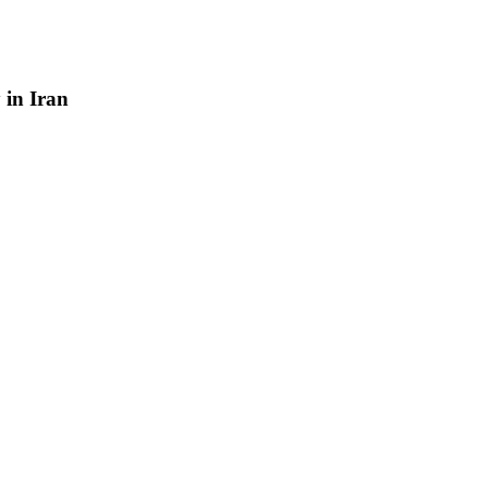
y
in
Iran