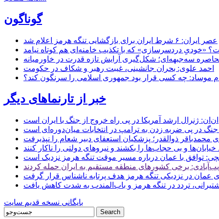
گوناگون
عصر ایران: ۶ شرط ایران برای بازگشایی تنگه هرمز اعلام شد
 «خودیِ دردسرسازی» که با تکذیب خامنه‌ای هم کوتاه نیامد
حاصره سه‌جبهه‌ای؛ شکل‌گیری آرایش تازه قدرت در خاورمیانه
احمد علوی: بحران جانشینی، غیبت رهبر و شکاف در حکومت
ام موساد: چه کسی قرار بود جمهوری اسلامی را سرنگون کند؟
خبر از تارنماهای دیگر
ن: ژنرال ارشد آمریکا در پی راه خروج از جنگ با ایران است
جنگ در پی ضربه زدن به ترامپ در انتخابات میان‌دوره‌ای است
ای محمدباقر ذوالقدر؛ پزشکیان استعفای دبیر شعام را نپذیرفت
ی: توافق با عمان درباره مسیر موقت تنگه هرمز نزدیک است
ب‌آبادی: برخی کشورهای منطقه مستقیم به ایران حمله کردند
 عمان در نزدیکی تنگه هرمز هدف پرتابه ناشناس قرار گرفت
 کشتیرانی، تردد در تنگه هرمز و باب‌المندب به شدت کاهش یافت
بایگانی نسخه قدیم سایت