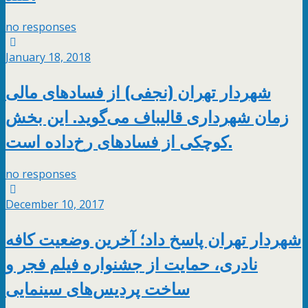
no responses
January 18, 2018
شهردار‌ تهران (نجفی) از فسادهای مالی
زمان شهرداری قالیباف می‌گوید. این بخش
کوچکی از فسادهای رخ‌داده است.
no responses
December 10, 2017
شهردار تهران پاسخ داد؛ آخرین وضعیت کافه
نادری، حمایت از جشنواره فیلم فجر و
ساخت پردیس‌های سینمایی