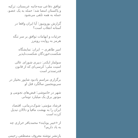
توافق دفاعی سه‌جانبه عربستان، ترکیه
و پاکستان امضا شد؛ حمله به یک عضو،
حمله به همه تلقی می‌شود
گزارش یورونیوز؛ آیا ایران واقعا در
آستانه انقلاب است؟
جزئیات و ابهامات توافق بر سر تنگه
هرمز به روایت رویترز
امیر طاهری – ایران: نمایشگاه
شکست‌خوردگان شکست‌ناپذیر
سولماز ایکدر: دبیری شورای عالی
امنیت ملی؛ کرسی‌ای که از قانون
قدرتمندتر است
برگزاری مراسم یادبود شاپور بختیار در
سی‌وپنجمین سالگرد قتل او
شهر در خاموشی؛ قبض‌های نجومی و
موتور برق یک میلیارد تومانی
فرشاد مؤمنی: شوک‌درمانی، اقتصاد
ایران را به بهشت مافیا و دلالان تبدیل
کرده است
از «خیبر یونایتد» محمدباقر خرازی چه
به یاد داریم؟
بازنشر نوشته معروف مصطفی رحیمی