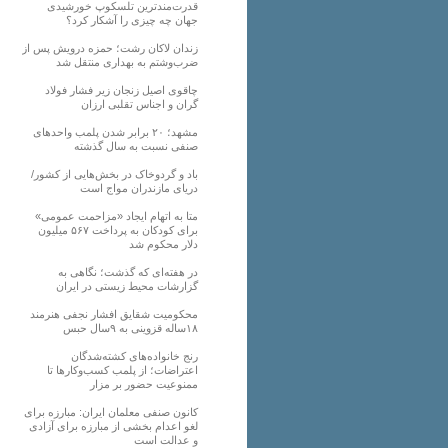
قدرت‌مندترین تلسکوپ خورشیدی
جهان چه چیزی را آشکار کرد؟
زندان لاکان رشت؛ حمزه درویش پس از
ضرب‌وشتم به بهداری منتقل شد
چاقوی اصیل زنجان زیر فشار فولاد
گران و اجناس تقلبی ارزان
مشهد؛ ۲۰ برابر شدن پلمب واحدهای
صنفی نسبت به سال گذشته
باد و گردوخاک در بخش‌هایی از کشور/
دریای مازندران مواج است
متا به اتهام ایجاد «مزاحمت عمومی»
برای کودکان به پرداخت ۵۶۷ میلیون
دلار محکوم شد
در هفته‌ای که گذشت؛ نگاهی به
گزارشات محیط زیستی در ایران
محکومیت شقایق افشار نجفی هنرمند
۱۸ساله قزوینی به ۹سال حبس
رنج خانواده‌های کشته‌شدگان
اعتراضات؛ از پلمب کسب‌وکارها تا
ممنوعیت حضور بر مزار
کانون صنفی معلمان ایران: مبارزه برای
لغو اعدام بخشی از مبارزه برای آزادی
و عدالت است