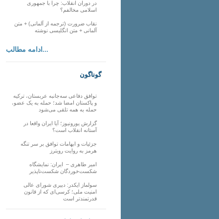
در دوران انقلاب: چرا با جمهوری
اسلامی مخالفم؟
نقاب ضرورت (ترجمه از آلمانی) + متن
آلمانی + متن انگلیسی نوشته
ادامه مطالب...
گوناگون
توافق دفاعی سه‌جانبه عربستان، ترکیه
و پاکستان امضا شد؛ حمله به یک عضو،
حمله به همه تلقی می‌شود
گزارش یورونیوز؛ آیا ایران واقعا در
آستانه انقلاب است؟
جزئیات و ابهامات توافق بر سر تنگه
هرمز به روایت رویترز
امیر طاهری – ایران: نمایشگاه
شکست‌خوردگان شکست‌ناپذیر
سولماز ایکدر: دبیری شورای عالی
امنیت ملی؛ کرسی‌ای که از قانون
قدرتمندتر است