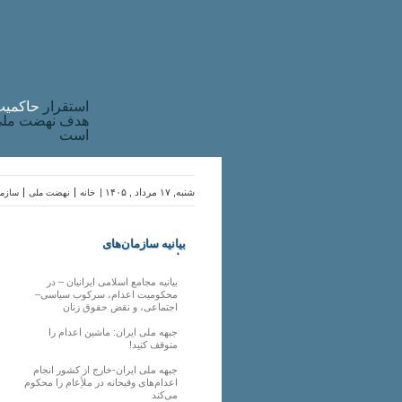
استقرار
حاکميت
هدف نهضت ملی 
است
شنبه, ۱۷ مرداد , ۱۴۰۵ |
خانه
نهضت ملی
سازما
بیانیه سازمان‌های
ملی
بیانیه مجامع اسلامی ایرانیان – در
محکومیت اعدام، سرکوب سیاسی–
اجتماعی، و نقض حقوق زنان
جبهه ملی ایران: ماشین اعدام را
متوقف کنید!
جبهه ملی ایران-خارج از کشور انجام
اعدام‌های وقیحانه در ملأِعام را محکوم
می‌کند