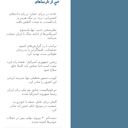
خبر از تارنماهای
دیگر
حادثه در دریای عمان؛ بر پایه داده‌های
کشتیرانی، تردد در تنگه هرمز و
باب‌المندب به شدت کاهش یافت
نظرسنجی جدید: تنها یک‌سوم
آمریکایی‌ها از ادامه جنگ با ایران حمایت
می‌کنند
ترامپ با رد گزارش‌های کمبود
تسلیحات، افشاگران را به زندان
طولانی مدت تهدید کرد
رئیس‌ جمهوری اسرائیل: نقشه راه غزه
مثبت است اما حماس باید کاملا خلع
سلاح شود
کویت دستور تعطیلی تنها مدرسه ایرانی
این کشور را صادر کرد
دو فوتبالیست سابق تیم ملی زنان ایران
رسما شهروند استرالیا شدند
آلمان برای عامل حمله با خودرو به
جمعیت در مونیخ حکم حبس ابد صادر
کرد
دست‌کم ۳۰ نیروی دولتی یمن در حملات
حوثی‌ها کشته شدند