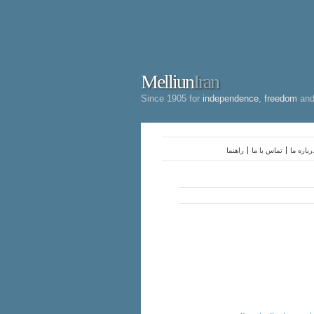
Melliun
Iran
Since 1905 for
independence
,
freedom
an
رباره ما
تماس با ما
راهنما