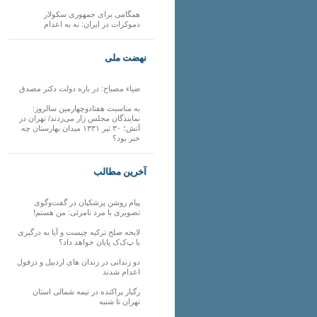
همگامی برای جمهوری سکولار
دموکرات در ایران: نه به اعدام
نهضت ملی
ضیاء مصباح: در باره دولت دکتر مصدق
به مناسبت هفتادوچهارمین سالروز:
نمایندگان مجلس زار می‌زدند/ تهران در
آتش؛ ۳۰ تیر ۱۳۳۱ میدان بهارستان چه
خبر بود؟
آخرین مطالب
پیام روشن پزشکیان در گفت‌و‌گوی
تصویری با مرد نامرئی: من هستم!
لایحه صلح ترکیه چیست و آیا به درگیری
با پ‌ک‌ک پایان خواهد داد؟
دو زندانی در زندان های اردبیل و دزفول
اعدام شدند
رگبار پراکنده در نیمه شمالی استان
تهران تا شنبه