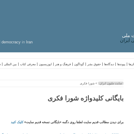
 ملی
ایران
d
democracy
in
Iran
ن‌ها
پیوندها
دیدگاه‌ها
حقوق بشر
گوناگون
فرهنگ و هنر
اپوزیسیون
معرفی کتاب
بین المللی
د
سایت ملیون ایران
> شورا فکری
بایگانی کلیدواژه شورا فکری
برای دیدن مطالب قدیم سایت لطفا روی دگمه «بایگانی نسخه قدیم سایت»
کلیک کنید