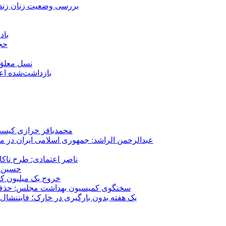
بررسی وضعیت زنان زندا
باد
حجا
نسل معلق؛
۱۵۹ بازداشت‌شده 
محمدباقر خرازی کیست؟
عبدالرحمن الراشد: جمهوری اسلامی ایران در م
ناصر اعتمادی: طرح ناک
حسین ع
خروج یک میلیون کارگر از 
سخنگوی کمیسیون بهداشت مجلس: حذف ارز دارو می‌تواند ۱۴۰۶ را به 
یک هفته بدون بارگیری در خارک؛ فایننشال