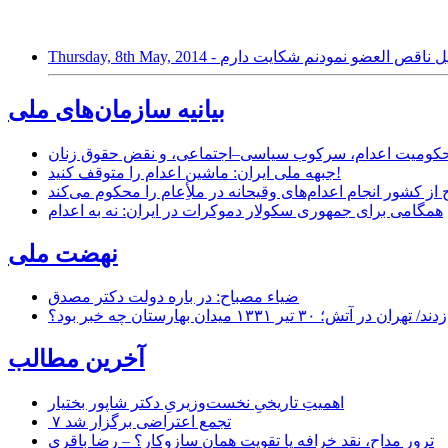
ری اسلامی به دلیل ناقص العضو نمودنم شکایت دارم
بیانیه سازمان‌های ملی
ر محکومیت اعدام، سرکوب سیاسی–اجتماعی، و نقض حقوق زنان
جبهه ملی ایران: ماشین اعدام را متوقف کنید!
از کشور انجام اعدام‌های وقیحانه در ملأِعام را محکوم می‌کند
همگامی برای جمهوری سکولار دموکرات در ایران: نه به اعدام
نهضت ملی
ضیاء مصباح: در باره دولت دکتر مصدق
۱ میدان بهارستان چه خبر بود؟
آخرین مطالب
اهمیتِ تاریخیِ نخست‌وزیریِ دکتر شاپور بختیار
۷ تجمع اعتراضی برگزار شد
ترور مداح، نقد خرافه یا تقویت همان سازوکار؟ – رضا باقری