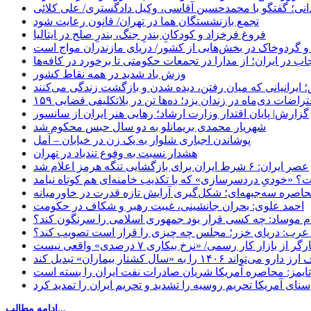
نی؛ گفتگو با محمدحسین آقاسی، وکیل دادگستری/ علی کلائی
تجمع بازنشستگان هما در تهران/ قانون رعایت شود
فروغ فرخزاد و کودکانِ بندرِ جنگ، بندرِ صلح در ایتالیا
 و گردوخاک در بخش‌هایی از کشور/ دریای مازندران مواج است
ب در ایران؛ از مدارا در تجمعات حکومتی تا برخورد در کافه‌ها
وزش باد شدید در همه نقاط کشور
 ایرانیانی که میان رفتن، دیده شدن و بازگشت زندگی می‌کنند
اعتراضات دی‌ماه در زندان یزد؛ ده‌ها تن در بلاتکلیفی قضایی
گزارش| پایان اقتدار وزارت ارشاد؛ رهایی هنر ایران از سانسور
شهریار محمدی بریمانلو به دو سال حبس محکوم شد
پوشاندن اجباری شلوار به یک زن در خیابان – آمل
هشدار نسبت به وفوع تندباد در تهران
عصر ایران: ۶ شرط ایران برای بازگشایی تنگه هرمز اعلام شد
 «خودیِ دردسرسازی» که با تکذیب خامنه‌ای هم کوتاه نیامد
حاصره سه‌جبهه‌ای؛ شکل‌گیری آرایش تازه قدرت در خاورمیانه
احمد علوی: بحران جانشینی، غیبت رهبر و شکاف در حکومت
ام موساد: چه کسی قرار بود جمهوری اسلامی را سرنگون کند؟
رب: دریای خزر؛ مجلس چه چیزی را قرار است تصویب کند؟
بازار کار رسمی/ «نرخ بیکاری ۷ درصدی» واقعی نیست
«سال کشتار بیماران» تبدیل کند
‌تایمز: محاصره آمریکا شریان صادرات نفت ایران را بسته است
سنای آمریکا تحریم روسیه را تشدید و تحریم ایران را تمدید کرد
ادامه مطالب...