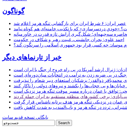
گوناگون
عصر ایران: ۶ شرط ایران برای بازگشایی تنگه هرمز اعلام شد
 «خودیِ دردسرسازی» که با تکذیب خامنه‌ای هم کوتاه نیامد
حاصره سه‌جبهه‌ای؛ شکل‌گیری آرایش تازه قدرت در خاورمیانه
احمد علوی: بحران جانشینی، غیبت رهبر و شکاف در حکومت
ام موساد: چه کسی قرار بود جمهوری اسلامی را سرنگون کند؟
خبر از تارنماهای دیگر
ن: ژنرال ارشد آمریکا در پی راه خروج از جنگ با ایران است
جنگ در پی ضربه زدن به ترامپ در انتخابات میان‌دوره‌ای است
ای محمدباقر ذوالقدر؛ پزشکیان استعفای دبیر شعام را نپذیرفت
ی: توافق با عمان درباره مسیر موقت تنگه هرمز نزدیک است
ب‌آبادی: برخی کشورهای منطقه مستقیم به ایران حمله کردند
 عمان در نزدیکی تنگه هرمز هدف پرتابه ناشناس قرار گرفت
 کشتیرانی، تردد در تنگه هرمز و باب‌المندب به شدت کاهش یافت
بایگانی نسخه قدیم سایت