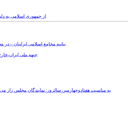
Thursday, 8th May, 2014 - از جمهو
بیانیه مجامع اسلامی ایرانیان – د
جبهه ملی ایران-خارج 
به مناسبت هفتادوچهارمین سالروز: نمایندگان مجلس زار می‌زدند/ تهران در آتش؛ ۳۰ تیر ۳۳۱