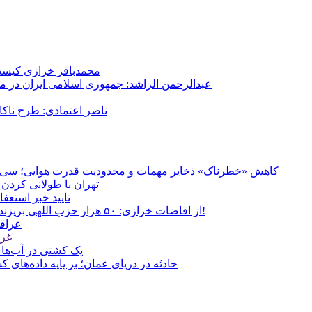
محمدباقر خرازی کیست؟
عبدالرحمن الراشد: جمهوری اسلامی ایران در م
ناصر اعتمادی: طرح ناک
کاهش «خطرناک» ذخایر مهمات و محدودیت قدرت هوایی؛ سی‌ان‌ا
تهران با طولانی کردن 
تایید خبر استعف
از افاضات خرازی: ۵۰ هزار حزب اللهی بریزند خیابان‌ها و بی حجاب‌ها را بکشند و نیرو‌های دولتی را ناکار کنند!
عراقچ
غری
یک کشتی در آب‌های
حادثه در دریای عمان؛ بر پایه داده‌های