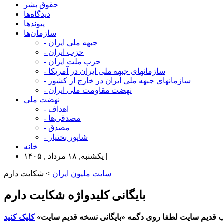
حقوق بشر
دیدگاه‌ها
پیوندها
سازمان‌ها
- جبهه ملی ایران
- حزب ایران
- حزب ملت ایران
- سازمانهای جبهه ملی ایران در آمریکا
- سازمانهای جبهه ملی ایران در خارج از کشور
- نهضت مقاومت ملی ایران
نهضت ملی
- اهداف
- مصدقی‌ها
- مصدق
- شاپور بختیار
خانه
یکشنبه, ۱۸ مرداد , ۱۴۰۵ |
سایت ملیون ایران
> شکایت دارم
بایگانی کلیدواژه شکایت دارم
 قدیم سایت لطفا روی دگمه «بایگانی نسخه قدیم سایت»
کلیک کنید