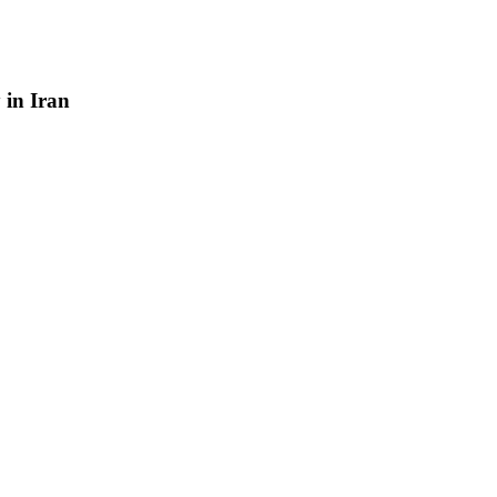
y
in
Iran