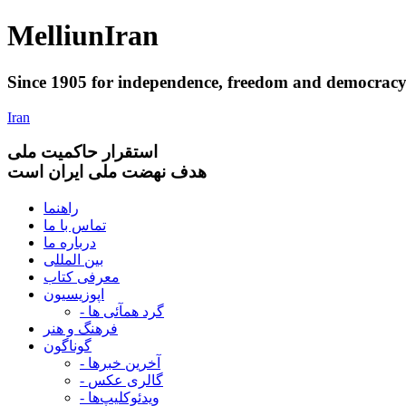
Melliun
Iran
Since 1905 for
independence
,
freedom
and
democrac
Iran
استقرار
حاکميت ملی
هدف نهضت ملی ایران است
راهنما
تماس با ما
درباره ما
بین المللی
معرفی کتاب
اپوزیسیون
- گرد همآئی ها
فرهنگ و هنر
گوناگون
- آخرین خبرها
- گالری عکس
- ویدئوکلیپ‌ها