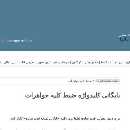
 ملی
ایران
d
democracy
in
Iran
ن‌ها
پیوندها
دیدگاه‌ها
حقوق بشر
گوناگون
فرهنگ و هنر
اپوزیسیون
معرفی کتاب
بین المللی
د
سایت ملیون ایران
> ضبط کلیه جواهرات
بایگانی کلیدواژه ضبط کلیه جواهرات
برای دیدن مطالب قدیم سایت لطفا روی دگمه «بایگانی نسخه قدیم سایت»
کلیک کنید