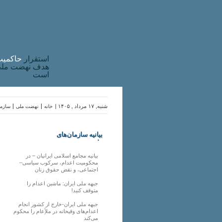
استقرار
حاکميت
هدف نهضت ملی 
است
شنبه, ۱۷ مرداد , ۱۴۰۵ |
خانه
نهضت ملی
سازما
بیانیه سازمان‌های
ملی
بیانیه مجامع اسلامی ایرانیان – در
محکومیت اعدام، سرکوب سیاسی–
اجتماعی، و نقض حقوق زنان
جبهه ملی ایران: ماشین اعدام را
متوقف کنید!
جبهه ملی ایران-خارج از کشور انجام
اعدام‌های وقیحانه در ملأِعام را محکوم
می‌کند