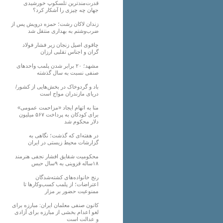
قدرت‌مندترین تلسکوپ خورشیدی
جهان چه چیزی را آشکار کرد؟
زندان لاکان رشت؛ حمزه درویش پس از
ضرب‌وشتم به بهداری منتقل شد
چاقوی اصیل زنجان زیر فشار فولاد
گران و اجناس تقلبی ارزان
مشهد؛ ۲۰ برابر شدن پلمب واحدهای
صنفی نسبت به سال گذشته
باد و گردوخاک در بخش‌هایی از کشور/
دریای مازندران مواج است
متا به اتهام ایجاد «مزاحمت عمومی»
برای کودکان به پرداخت ۵۶۷ میلیون
دلار محکوم شد
در هفته‌ای که گذشت؛ نگاهی به
گزارشات محیط زیستی در ایران
محکومیت شقایق افشار نجفی هنرمند
۱۸ساله قزوینی به ۹سال حبس
رنج خانواده‌های کشته‌شدگان
اعتراضات؛ از پلمب کسب‌وکارها تا
ممنوعیت حضور بر مزار
کانون صنفی معلمان ایران: مبارزه برای
لغو اعدام بخشی از مبارزه برای آزادی
و عدالت است