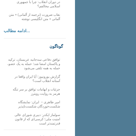
در دوران انقلاب: چرا با جمهوری
اسلامی مخالفم؟
نقاب ضرورت (ترجمه از آلمانی) + متن
آلمانی + متن انگلیسی نوشته
ادامه مطالب...
گوناگون
توافق دفاعی سه‌جانبه عربستان، ترکیه
و پاکستان امضا شد؛ حمله به یک عضو،
حمله به همه تلقی می‌شود
گزارش یورونیوز؛ آیا ایران واقعا در
آستانه انقلاب است؟
جزئیات و ابهامات توافق بر سر تنگه
هرمز به روایت رویترز
امیر طاهری – ایران: نمایشگاه
شکست‌خوردگان شکست‌ناپذیر
سولماز ایکدر: دبیری شورای عالی
امنیت ملی؛ کرسی‌ای که از قانون
قدرتمندتر است