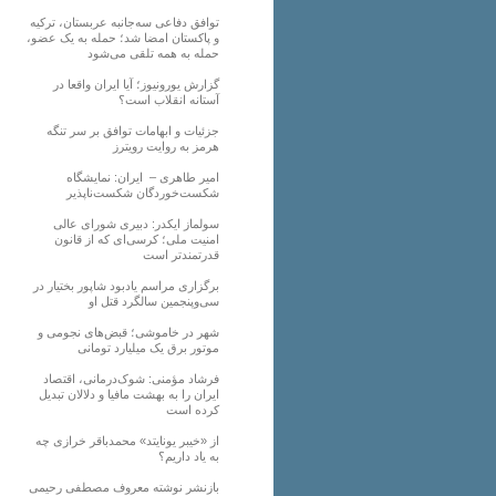
توافق دفاعی سه‌جانبه عربستان، ترکیه
و پاکستان امضا شد؛ حمله به یک عضو،
حمله به همه تلقی می‌شود
گزارش یورونیوز؛ آیا ایران واقعا در
آستانه انقلاب است؟
جزئیات و ابهامات توافق بر سر تنگه
هرمز به روایت رویترز
امیر طاهری – ایران: نمایشگاه
شکست‌خوردگان شکست‌ناپذیر
سولماز ایکدر: دبیری شورای عالی
امنیت ملی؛ کرسی‌ای که از قانون
قدرتمندتر است
برگزاری مراسم یادبود شاپور بختیار در
سی‌وپنجمین سالگرد قتل او
شهر در خاموشی؛ قبض‌های نجومی و
موتور برق یک میلیارد تومانی
فرشاد مؤمنی: شوک‌درمانی، اقتصاد
ایران را به بهشت مافیا و دلالان تبدیل
کرده است
از «خیبر یونایتد» محمدباقر خرازی چه
به یاد داریم؟
بازنشر نوشته معروف مصطفی رحیمی