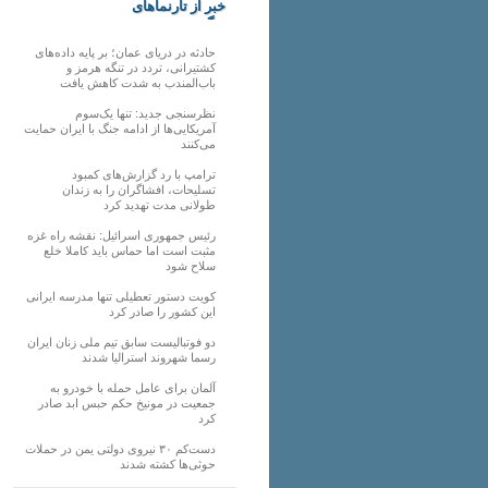
خبر از تارنماهای
دیگر
حادثه در دریای عمان؛ بر پایه داده‌های
کشتیرانی، تردد در تنگه هرمز و
باب‌المندب به شدت کاهش یافت
نظرسنجی جدید: تنها یک‌سوم
آمریکایی‌ها از ادامه جنگ با ایران حمایت
می‌کنند
ترامپ با رد گزارش‌های کمبود
تسلیحات، افشاگران را به زندان
طولانی مدت تهدید کرد
رئیس‌ جمهوری اسرائیل: نقشه راه غزه
مثبت است اما حماس باید کاملا خلع
سلاح شود
کویت دستور تعطیلی تنها مدرسه ایرانی
این کشور را صادر کرد
دو فوتبالیست سابق تیم ملی زنان ایران
رسما شهروند استرالیا شدند
آلمان برای عامل حمله با خودرو به
جمعیت در مونیخ حکم حبس ابد صادر
کرد
دست‌کم ۳۰ نیروی دولتی یمن در حملات
حوثی‌ها کشته شدند