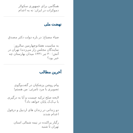
همگامی برای جمهوری سکولار
دموکرات در ایران: نه به اعدام
نهضت ملی
ضیاء مصباح: در باره دولت دکتر مصدق
به مناسبت هفتادوچهارمین سالروز:
نمایندگان مجلس زار می‌زدند/ تهران در
آتش؛ ۳۰ تیر ۱۳۳۱ میدان بهارستان چه
خبر بود؟
آخرین مطالب
پیام روشن پزشکیان در گفت‌و‌گوی
تصویری با مرد نامرئی: من هستم!
لایحه صلح ترکیه چیست و آیا به درگیری
با پ‌ک‌ک پایان خواهد داد؟
دو زندانی در زندان های اردبیل و دزفول
اعدام شدند
رگبار پراکنده در نیمه شمالی استان
تهران تا شنبه