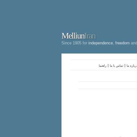
Melliun
Iran
Since 1905 for
independence
,
freedom
an
رباره ما
تماس با ما
راهنما