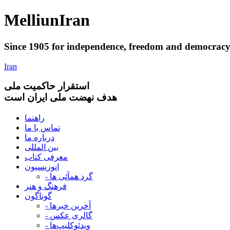
Melliun
Iran
Since 1905 for
independence
,
freedom
and
democrac
Iran
استقرار
حاکميت ملی
هدف نهضت ملی ایران است
راهنما
تماس با ما
درباره ما
بین المللی
معرفی کتاب
اپوزیسیون
- گرد همآئی ها
فرهنگ و هنر
گوناگون
- آخرین خبرها
- گالری عکس
- ویدئوکلیپ‌ها