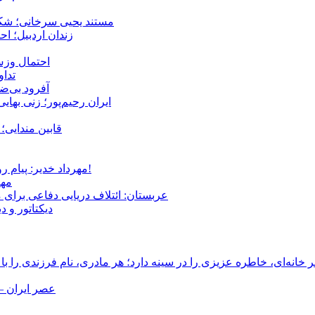
مستند یحیی سرخانی؛ شکن
زندان اردبیل؛ احراز هویت ۵۴ شهروند بازداشت‌ش
احتمال وزش
تداوم 
آفرود بی‌ضا
ایران رحیم‌پور؛ زنی بهای
قابین مندایی؛ 
مهرداد خدیر: پیام روشن پزشکیان در گفت‌و‌گوی تصویری با مرد نامرئی: من هستم!
مهر
عربستان: ائتلاف دریایی دفاعی برای 
دیکتاتور و د
انه‌ای، خاطره عزیزی را در سینه دارد؛ هر مادری، نام فرزندی را با
عصر ایران –