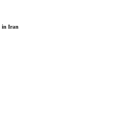
y
in
Iran