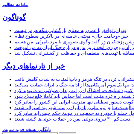
ادامه مطالب...
گوناگون
تهران: توافق با عمان به معنای بازگشایی تنگه هرمز نیست
خبر «وخامت حال» مجتبی خامنه‌ای در بالاترین سطوح نظام
زاد بروجردی: آنچه ترور پدرم درباره جنگ ایران به من آموخت
مقابله با تهدیدهای منطقه‌ای و حفاظت از کشتیرانی تشکیل شد
خبر از تارنماهای دیگر
 کشتیرانی، تردد در تنگه هرمز و باب‌المندب به شدت کاهش یافت
تنها یک‌سوم آمریکایی‌ها از ادامه جنگ با ایران حمایت می‌کنند
کمبود تسلیحات، افشاگران را به زندان طولانی مدت تهدید کرد
 نقشه راه غزه مثبت است اما حماس باید کاملا خلع سلاح شود
کویت دستور تعطیلی تنها مدرسه ایرانی این کشور را صادر کرد
بالیست سابق تیم ملی زنان ایران رسما شهروند استرالیا شدند
مل حمله با خودرو به جمعیت در مونیخ حکم حبس ابد صادر کرد
دست‌کم ۳۰ نیروی دولتی یمن در حملات حوثی‌ها کشته شدند
بایگانی نسخه قدیم سایت