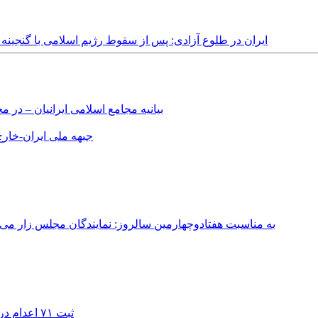
Wednesday, 5th February, 2025 - ایران در طلوع آزادی: پس از سقوط رژیم اسلامی
بیانیه مجامع اسلامی ایرانیان – د
جبهه ملی ایران-خارج 
به مناسبت هفتادوچهارمین سالروز: نمایندگان مجلس زار می‌زدند/ تهران در آتش؛ ۳۰ تیر ۳۳۱
ثبت ۷۱ اعدام در ژوئیه؛ شمار اعدام‌ها در سال ۲۰۲۶ به دست‌کم ۴۴۴ نفر رسید