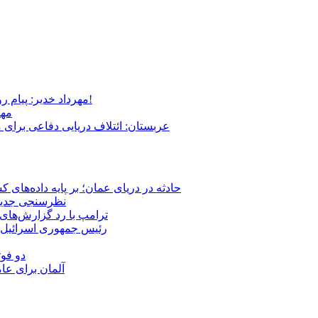
مهرداد خدیر: پیام روشن پزشکیان در گفت‌و‌گوی تصویری با مرد نامرئی: من هستم!
مهر
عربستان: ائتلاف دریایی دفاعی برای 
حادثه در دریای عمان؛ بر پایه داده‌های
نظرسنجی جدید: 
ترامپ با رد گزارش‌های 
رئیس‌ جمهوری اسرائیل:
دو فوت
آلمان برای عا