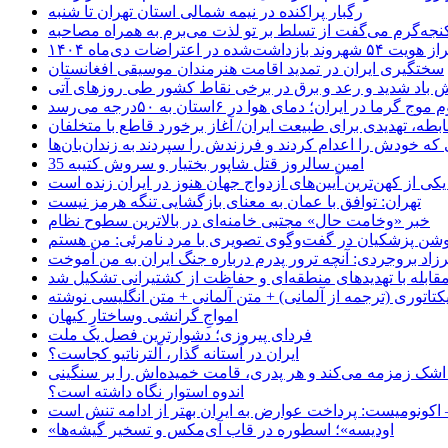
رگبار پراکنده در نیمه شمالی استان تهران تا شنبه
جه‌گرم می‌گفت از تسلط بر تو لذت می‌برم به همراه مصاحبه
ده در اعتراضات دی‌ماه ۱۴۰۴
سختگیری ایران در تمدید اقامت هنرمندان موسیقی افغانستان
 باد شدید و رعد و برق در برخی نقاط کشور طی روزهای آتی
موج گرما در ایران؛ دمای هوا در ۶استان به ۵۰درجه می‌رسد
بطه، تهدیدی برای طبیعت ایران/ آغاز برخورد قاطع با متخلفان
ی که خودش را اعدام کردند و فرزندش را سپردند به زندان‌بان‌ها
35 امین سالروز قتل شاپور بختیار و سروش کتیبه
یکی از کهن‌ترین آیین‌های ازدواج جهان هنوز در ایران زنده است
تهران: توافق با عمان به معنای بازگشایی تنگه هرمز نیست
خبر «وخامت حال» مجتبی خامنه‌ای در بالاترین سطوح نظام
زاد بروجردی: آنچه ترور پدرم درباره جنگ ایران به من آموخت
مقابله با تهدیدهای منطقه‌ای و حفاظت از کشتیرانی تشکیل شد
یکتاتوری (ترجمه از آلمانی) + متن آلمانی + متن انگلیسی نوشته
‌امواجِ گرانشی وساختارِ کیهان
فردای پیروزی؛ دشوارترین فصل یک ملت
ایران در آستانه گذار، آلترناتیو کجاست؟
 اشک زمزمه می‌کند و هر پدری، قامت خمیده‌اش را بر سنگینی
اندوه استوار نگاه داشته است؟
 اکونومیست: پرداخت عوارض به ایران بهتر از ادامه تنش است
«اودیسه»؛ اسطوره در قاب آی‌مکس و تسخیر گیشه‌ها