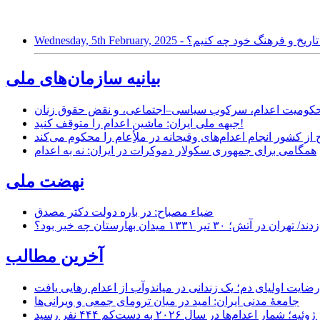
 با گنجینه تاریخ و فرهنگ خود چه کنیم؟
بیانیه سازمان‌های ملی
ر محکومیت اعدام، سرکوب سیاسی–اجتماعی، و نقض حقوق زنان
جبهه ملی ایران: ماشین اعدام را متوقف کنید!
از کشور انجام اعدام‌های وقیحانه در ملأِعام را محکوم می‌کند
همگامی برای جمهوری سکولار دموکرات در ایران: نه به اعدام
نهضت ملی
ضیاء مصباح: در باره دولت دکتر مصدق
۱ میدان بهارستان چه خبر بود؟
آخرین مطالب
رضایت اولیای دم؛ یک زندانی در میاندوآب از اعدام رهایی یافت
جامعهٔ مدنی ایران: امید در میان ترومای جمعی و ویرانی‌ها