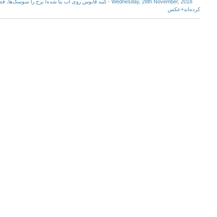
Wednesday, 28th November, 2018 - گنبد قابوس روی آب بنا شده/ برج را
کرده‌اند+عکس