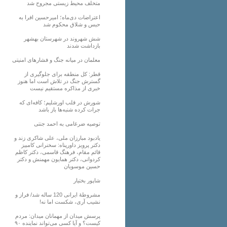
متخلف محیط زیستی مجروح شد
اعتراضات دی‌ماه؛ امیرحسین افرا به
حبس و شلاق محکوم شد
شش شهروند در شهرستان بهشهر
بازداشت شدند
معلمان در میانه جنگ و فشارهای امنیتی
قطر: کل منطقه برای جلوگیری از
گسترش جنگ در تلاش است اما هنوز
خبری از مذاکره مستقیم نیست
شورش در قلب اورشلیم؛ کافه‌ای که
جرات کرده شنبه‌ها باز باشد
توصیه ضرغامی به احمد جنتی
یادبود مبارزان ملی، علی شاکری زند و
دکتر پرویز داورپناه: سخنرانی کامبیز
قائم مقام، فرهنگ قاسمی، دکتر کاظم
کردوانی، دکتر همایون مهمنش و دکتر
حسین موسویان
شاپور بختیار
مشروطۀ ایرانی 120 ساله شد/ فراز و
نشیب آری، شکست اما نه!
پرسش میدان از مهمانان میدان: مردم
کیست؟ و آیا کسی می‌تواند نماینده ۹۰