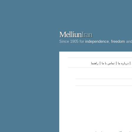
Melliun
Iran
Since 1905 for
independence
,
freedom
an
درباره ما
تماس با ما
راهنما