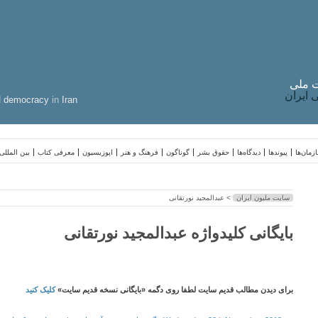
 ملی
ایران
d
democracy
in
Iran
زمان‌ها
پیوندها
دیدگاه‌ها
حقوق بشر
گوناگون
فرهنگ و هنر
اپوزیسیون
معرفی کتاب
بین المللی
سایت ملیون ایران
> عبدالمجید نورتقانی
بایگانی کلیدواژه عبدالمجید نورتقانی
برای دیدن مطالب قدیم سایت لطفا روی دگمه «بایگانی نسخه قدیم سایت»
کلیک کنید