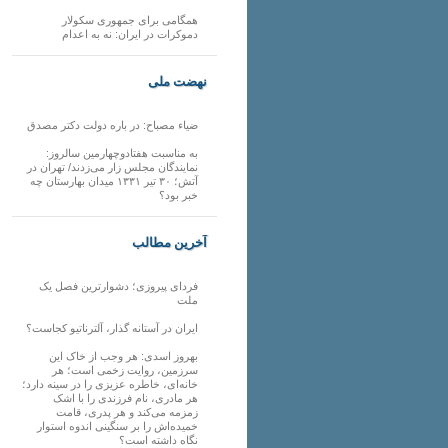
همگامی برای جمهوری سکولار
دموکرات در ایران: نه به اعدام
نهضت ملی
ضیاء مصباح: در باره دولت دکتر مصدق
به مناسبت هفتادوچهارمین سالروز:
نمایندگان مجلس زار می‌زدند/ تهران در
آتش؛ ۳۰ تیر ۱۳۳۱ میدان بهارستان چه
خبر بود؟
آخرین مطالب
فردای پیروزی؛ دشوارترین فصل یک
ملت
ایران در آستانه گذار، آلترناتیو کجاست؟
بهروز اسدی: هر وجب از خاک‌ این
سرزمین، روایت زخمی است؛ هر
خانه‌ای، خاطره عزیزی را در سینه دارد؛
هر مادری، نام فرزندی را با اشک
زمزمه می‌کند و هر پدری، قامت
خمیده‌اش را بر سنگینی اندوه استوار
نگاه داشته است؟