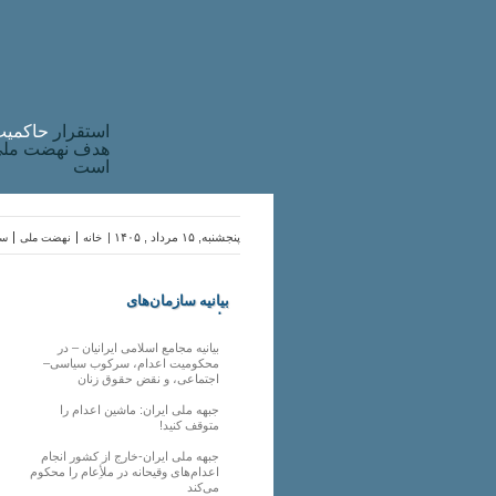
استقرار
حاکميت
هدف نهضت ملی 
است
پنجشنبه, ۱۵ مرداد , ۱۴۰۵ |
خانه
نهضت ملی
سا
بیانیه سازمان‌های
ملی
بیانیه مجامع اسلامی ایرانیان – در
محکومیت اعدام، سرکوب سیاسی–
اجتماعی، و نقض حقوق زنان
جبهه ملی ایران: ماشین اعدام را
متوقف کنید!
جبهه ملی ایران-خارج از کشور انجام
اعدام‌های وقیحانه در ملأِعام را محکوم
می‌کند