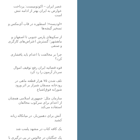
عصر ایران – اکونومیست: پرداخت
عوارض به ایران بهتر از ادامه تنش
است
«اودیسه»؛ اسطوره در قاب آی‌مکس و
تسخیر گیشه‌ها
از سکوهای پارس جنوبی تا اصفهان و
ماهشهر؛ گسترش اعتراض‌های کارگری
و صنفی
چرا بر مخالفت با اعدام باید پافشاری
کرد؟
قوه قضائیه ایران رفع توقیف اموال
سردار آزمون را رد کرد
تلف شدن ۷۵ هزار قطعه ماهی در
رودخانه مسقان شیراز بر اثر ورود
شورابه فوق‌اشباع
سازمان ملل: جمهوری اسلامی همچنان
از اعدام برای سرکوب مخالفان
استفاده می‌کند
آتش برای دهمین‌بار، در میانکاله زبانه
کشید
یک کافه کتاب در مشهد پلمب شد
یک جنگلبان در چالوس در پی درگیری با