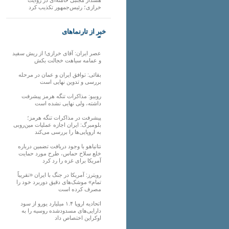
خرازی؛ رئیس‌جمهور تکذیب کرد
خبر از تارنماهای
دیگر
عصر ایران: آقای خرازی! از ریش سفید
و عمامه سیاهت خجالت بکش
بقائی: توافق ایران و عمان در مرحله
بررسی و تدوین نهایی است
روبیو: مذاکرات تنگه هرمز پیشرفت
داشته، ولی نهایی نشده است
پیشرفت در مذاکرات تنگه هرمز؛
بلومبرگ: ایران اجازه عملیات مین‌روبی
به اروپایی‌ها را بررسی می‌کند
نتانیاهو با وجود دریافت تضمین درباره
خلع سلاح حماس، طرح مورد حمایت
آمریکا برای غزه را رد کرد
رویترز: آمریکا در جنگ با ایران «تقریباً
تمام» موشک‌های دقیق دوربرد خود را
مصرف کرده است
اتحادیه اروپا ۱.۴ میلیارد یورو از سود
دارایی‌های مسدودشده روسیه را به
اوکراین ‏اختصاص داد