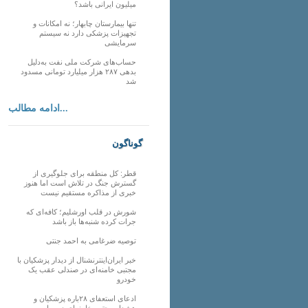
میلیون ایرانی باشد؟
تنها بیمارستان چابهار؛ نه امکانات و
تجهیزات پزشکی دارد نه سیستم
سرمایشی
حساب‌های شرکت ملی نفت به‌دلیل
بدهی ۲۸۷ هزار میلیارد تومانی مسدود
شد
ادامه مطالب...
گوناگون
قطر: کل منطقه برای جلوگیری از
گسترش جنگ در تلاش است اما هنوز
خبری از مذاکره مستقیم نیست
شورش در قلب اورشلیم؛ کافه‌ای که
جرات کرده شنبه‌ها باز باشد
توصیه ضرغامی به احمد جنتی
خبر ایران‌اینترنشنال از دیدار پزشکیان با
مجتبی خامنه‌ای در صندلی عقب یک
خودرو
ادعای استعفای ۲۸باره پزشکیان و
هشدار مجتبی خامنه‌ای در روایت