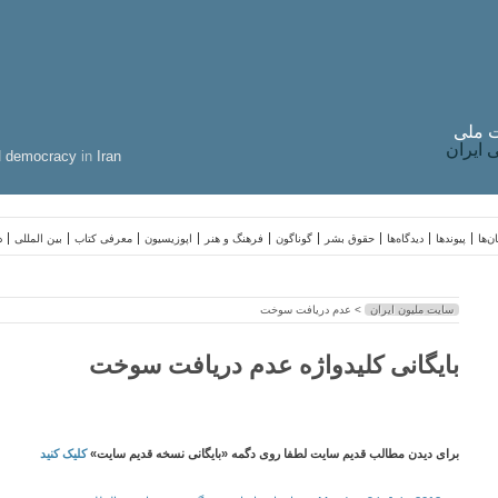
 ملی
ایران
d
democracy
in
Iran
ن‌ها
پیوندها
دیدگاه‌ها
حقوق بشر
گوناگون
فرهنگ و هنر
اپوزیسیون
معرفی کتاب
بین المللی
د
سایت ملیون ایران
> عدم دریافت سوخت
بایگانی کلیدواژه عدم دریافت سوخت
برای دیدن مطالب قدیم سایت لطفا روی دگمه «بایگانی نسخه قدیم سایت»
کلیک کنید