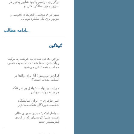
برگزاری مراسم یادبود شاپور بختیار در
سی‌وپنجمین سالگرد قتل او
شهر در خاموشی؛ قبض‌های نجومی و
موتور برق یک میلیارد تومانی
ادامه مطالب...
گوناگون
توافق دفاعی سه‌جانبه عربستان، ترکیه
و پاکستان امضا شد؛ حمله به یک عضو،
حمله به همه تلقی می‌شود
گزارش یورونیوز؛ آیا ایران واقعا در
آستانه انقلاب است؟
جزئیات و ابهامات توافق بر سر تنگه
هرمز به روایت رویترز
امیر طاهری – ایران: نمایشگاه
شکست‌خوردگان شکست‌ناپذیر
سولماز ایکدر: دبیری شورای عالی
امنیت ملی؛ کرسی‌ای که از قانون
قدرتمندتر است