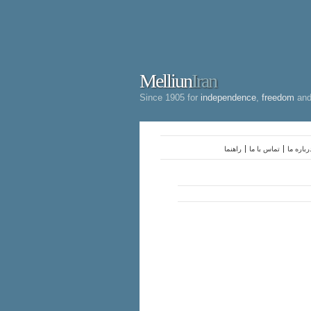
Melliun
Iran
Since 1905 for
independence
,
freedom
an
رباره ما
تماس با ما
راهنما