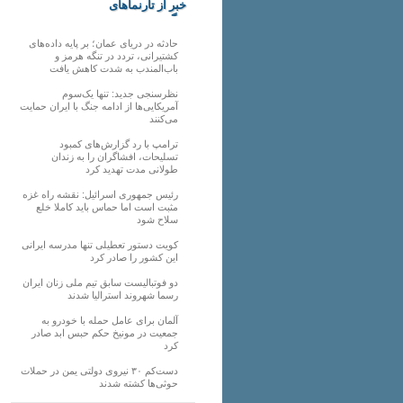
خبر از تارنماهای
دیگر
حادثه در دریای عمان؛ بر پایه داده‌های
کشتیرانی، تردد در تنگه هرمز و
باب‌المندب به شدت کاهش یافت
نظرسنجی جدید: تنها یک‌سوم
آمریکایی‌ها از ادامه جنگ با ایران حمایت
می‌کنند
ترامپ با رد گزارش‌های کمبود
تسلیحات، افشاگران را به زندان
طولانی مدت تهدید کرد
رئیس‌ جمهوری اسرائیل: نقشه راه غزه
مثبت است اما حماس باید کاملا خلع
سلاح شود
کویت دستور تعطیلی تنها مدرسه ایرانی
این کشور را صادر کرد
دو فوتبالیست سابق تیم ملی زنان ایران
رسما شهروند استرالیا شدند
آلمان برای عامل حمله با خودرو به
جمعیت در مونیخ حکم حبس ابد صادر
کرد
دست‌کم ۳۰ نیروی دولتی یمن در حملات
حوثی‌ها کشته شدند