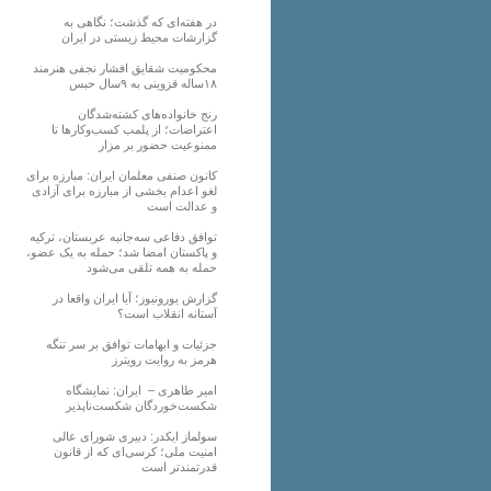
در هفته‌ای که گذشت؛ نگاهی به
گزارشات محیط زیستی در ایران
محکومیت شقایق افشار نجفی هنرمند
۱۸ساله قزوینی به ۹سال حبس
رنج خانواده‌های کشته‌شدگان
اعتراضات؛ از پلمب کسب‌وکارها تا
ممنوعیت حضور بر مزار
کانون صنفی معلمان ایران: مبارزه برای
لغو اعدام بخشی از مبارزه برای آزادی
و عدالت است
توافق دفاعی سه‌جانبه عربستان، ترکیه
و پاکستان امضا شد؛ حمله به یک عضو،
حمله به همه تلقی می‌شود
گزارش یورونیوز؛ آیا ایران واقعا در
آستانه انقلاب است؟
جزئیات و ابهامات توافق بر سر تنگه
هرمز به روایت رویترز
امیر طاهری – ایران: نمایشگاه
شکست‌خوردگان شکست‌ناپذیر
سولماز ایکدر: دبیری شورای عالی
امنیت ملی؛ کرسی‌ای که از قانون
قدرتمندتر است