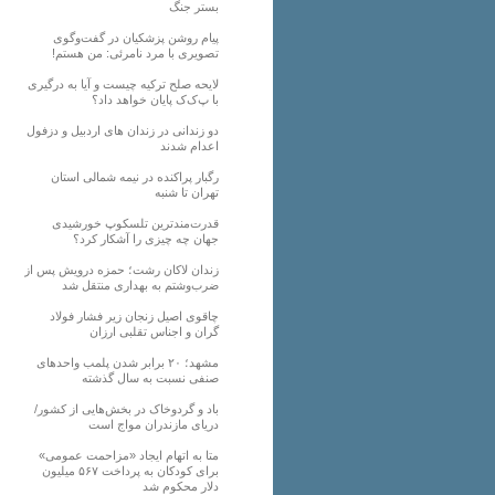
بستر جنگ
پیام روشن پزشکیان در گفت‌و‌گوی
تصویری با مرد نامرئی: من هستم!
لایحه صلح ترکیه چیست و آیا به درگیری
با پ‌ک‌ک پایان خواهد داد؟
دو زندانی در زندان های اردبیل و دزفول
اعدام شدند
رگبار پراکنده در نیمه شمالی استان
تهران تا شنبه
قدرت‌مندترین تلسکوپ خورشیدی
جهان چه چیزی را آشکار کرد؟
زندان لاکان رشت؛ حمزه درویش پس از
ضرب‌وشتم به بهداری منتقل شد
چاقوی اصیل زنجان زیر فشار فولاد
گران و اجناس تقلبی ارزان
مشهد؛ ۲۰ برابر شدن پلمب واحدهای
صنفی نسبت به سال گذشته
باد و گردوخاک در بخش‌هایی از کشور/
دریای مازندران مواج است
متا به اتهام ایجاد «مزاحمت عمومی»
برای کودکان به پرداخت ۵۶۷ میلیون
دلار محکوم شد