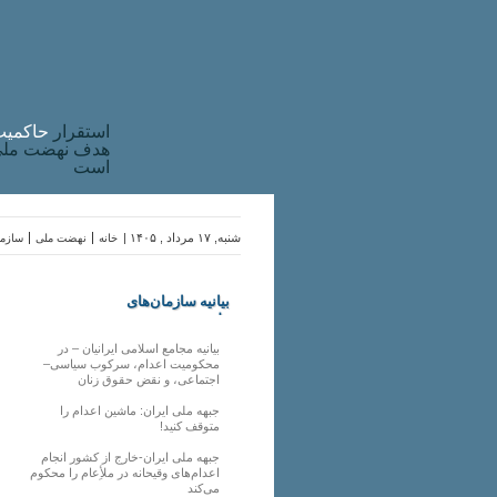
استقرار
حاکميت
هدف نهضت ملی 
است
شنبه, ۱۷ مرداد , ۱۴۰۵ |
خانه
نهضت ملی
سازما
بیانیه سازمان‌های
ملی
بیانیه مجامع اسلامی ایرانیان – در
محکومیت اعدام، سرکوب سیاسی–
اجتماعی، و نقض حقوق زنان
جبهه ملی ایران: ماشین اعدام را
متوقف کنید!
جبهه ملی ایران-خارج از کشور انجام
اعدام‌های وقیحانه در ملأِعام را محکوم
می‌کند