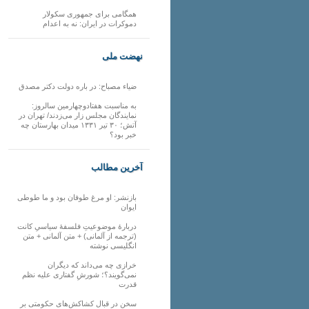
همگامی برای جمهوری سکولار
دموکرات در ایران: نه به اعدام
نهضت ملی
ضیاء مصباح: در باره دولت دکتر مصدق
به مناسبت هفتادوچهارمین سالروز:
نمایندگان مجلس زار می‌زدند/ تهران در
آتش؛ ۳۰ تیر ۱۳۳۱ میدان بهارستان چه
خبر بود؟
آخرین مطالب
بازنشر: او مرغ طوفان بود و ما طوطی
ایوان
دربارهٔ موضوعیتِ فلسفهٔ سیاسیِ کانت
(ترجمه از آلمانی) + متن آلمانی + متن
انگلیسی نوشته
خرازی چه می‌داند که دیگران
نمی‌گویند؟؛ شورشِ گفتاری علیه نظم
قدرت
سخن در قبال کشاکش‌های حکومتی بر