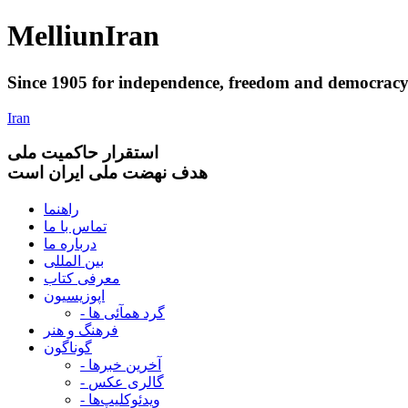
Melliun
Iran
Since 1905 for
independence
,
freedom
and
democrac
Iran
استقرار
حاکميت ملی
هدف نهضت ملی ایران است
راهنما
تماس با ما
درباره ما
بین المللی
معرفی کتاب
اپوزیسیون
- گرد همآئی ها
فرهنگ و هنر
گوناگون
- آخرین خبرها
- گالری عکس
- ویدئوکلیپ‌ها