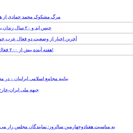
Friday, 27th November, 2015 - مرگ مشکوک م
Thursday, 14th August, 2014 - حبس ابد و ٢٠ سال زندان براي چهار فعال عرب خوزستانی
Friday, 20th December, 2013 - آخرين اخبار از وضعیت د
Monday, 29th July, 2013 - هفته آینده بیش از ۲۰۰ فعال عرب خوزستانی محاکمه می شوند!
بیانیه مجامع اسلامی ایرانیان – د
جبهه ملی ایران-خارج 
به مناسبت هفتادوچهارمین سالروز: نمایندگان مجلس زار می‌زدند/ تهران در آتش؛ ۳۰ تیر ۳۳۱