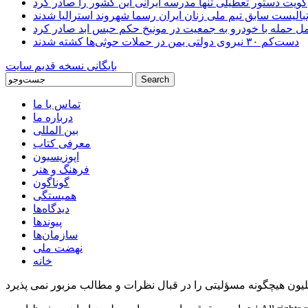
کویت دستور تعطیلی تنها مدرسه ایرانی این کشور را صادر کرد
بالیست سابق تیم ملی زنان ایران رسما شهروند استرالیا شدند
مل حمله با خودرو به جمعیت در مونیخ حکم حبس ابد صادر کرد
دست‌کم ۳۰ نیروی دولتی یمن در حملات حوثی‌ها کشته شدند
بایگانی نسخه قدیم سایت
تماس با ما
درباره ما
بین المللی
معرفی کتاب
اپوزیسیون
فرهنگ و هنر
گوناگون
همبستگی
دیدگاه‌ها
پیوندها
سازمان‌ها
نهضت ملی
خانه