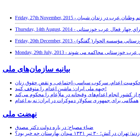
حمد حمادی از هم وطنان عرب در زندان شیبان
و فعال عرب خوزستانی مؤسسه الحوار( گفتگو)
بیانیه سازمان‌های ملی
ر محکومیت اعدام، سرکوب سیاسی–اجتماعی، و نقض حقوق زنان
جبهه ملی ایران: ماشین اعدام را متوقف کنید!
از کشور انجام اعدام‌های وقیحانه در ملأِعام را محکوم می‌کند
همگامی برای جمهوری سکولار دموکرات در ایران: نه به اعدام
نهضت ملی
ضیاء مصباح: در باره دولت دکتر مصدق
۱ میدان بهارستان چه خبر بود؟