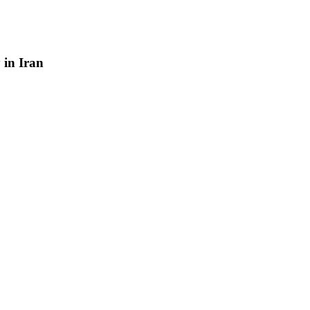
y
in
Iran