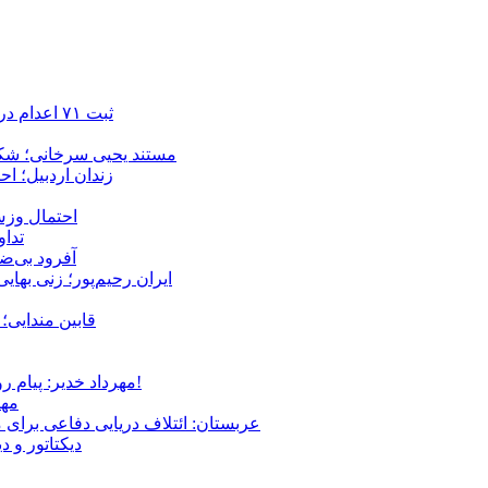
ثبت ۷۱ اعدام در ژوئیه؛ شمار اعدام‌ها در سال ۲۰۲۶ به دست‌کم ۴۴۴ نفر رسید
مستند یحیی سرخانی؛ شکن
زندان اردبیل؛ احراز هویت ۵۴ شهروند بازداشت‌ش
احتمال وزش
تداوم 
آفرود بی‌ضا
ایران رحیم‌پور؛ زنی بهای
قابین مندایی؛ 
مهرداد خدیر: پیام روشن پزشکیان در گفت‌و‌گوی تصویری با مرد نامرئی: من هستم!
مهر
عربستان: ائتلاف دریایی دفاعی برای 
دیکتاتور و د