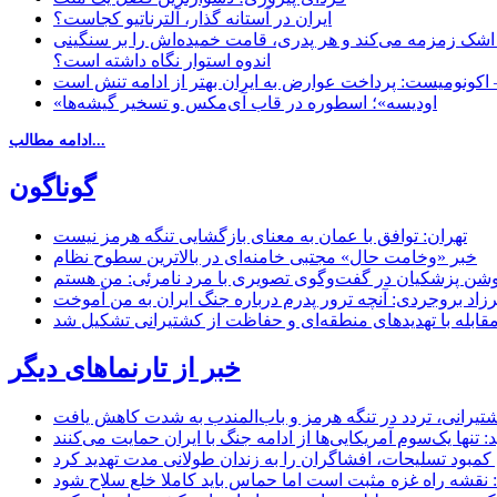
ایران در آستانه گذار، آلترناتیو کجاست؟
 اشک زمزمه می‌کند و هر پدری، قامت خمیده‌اش را بر سنگینی
اندوه استوار نگاه داشته است؟
 اکونومیست: پرداخت عوارض به ایران بهتر از ادامه تنش است
«اودیسه»؛ اسطوره در قاب آی‌مکس و تسخیر گیشه‌ها
ادامه مطالب...
گوناگون
تهران: توافق با عمان به معنای بازگشایی تنگه هرمز نیست
خبر «وخامت حال» مجتبی خامنه‌ای در بالاترین سطوح نظام
زاد بروجردی: آنچه ترور پدرم درباره جنگ ایران به من آموخت
مقابله با تهدیدهای منطقه‌ای و حفاظت از کشتیرانی تشکیل شد
خبر از تارنماهای دیگر
 کشتیرانی، تردد در تنگه هرمز و باب‌المندب به شدت کاهش یافت
تنها یک‌سوم آمریکایی‌ها از ادامه جنگ با ایران حمایت می‌کنند
کمبود تسلیحات، افشاگران را به زندان طولانی مدت تهدید کرد
 نقشه راه غزه مثبت است اما حماس باید کاملا خلع سلاح شود