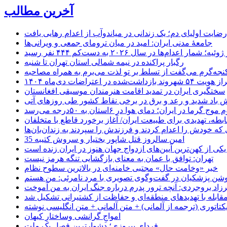
آخرین مطالب
رضایت اولیای دم؛ یک زندانی در میاندوآب از اعدام رهایی یافت
جامعهٔ مدنی ایران: امید در میان ترومای جمعی و ویرانی‌ها
رگبار پراکنده در نیمه شمالی استان تهران تا شنبه
جه‌گرم می‌گفت از تسلط بر تو لذت می‌برم به همراه مصاحبه
ده در اعتراضات دی‌ماه ۱۴۰۴
سختگیری ایران در تمدید اقامت هنرمندان موسیقی افغانستان
 باد شدید و رعد و برق در برخی نقاط کشور طی روزهای آتی
موج گرما در ایران؛ دمای هوا در ۶استان به ۵۰درجه می‌رسد
بطه، تهدیدی برای طبیعت ایران/ آغاز برخورد قاطع با متخلفان
ی که خودش را اعدام کردند و فرزندش را سپردند به زندان‌بان‌ها
35 امین سالروز قتل شاپور بختیار و سروش کتیبه
یکی از کهن‌ترین آیین‌های ازدواج جهان هنوز در ایران زنده است
تهران: توافق با عمان به معنای بازگشایی تنگه هرمز نیست
خبر «وخامت حال» مجتبی خامنه‌ای در بالاترین سطوح نظام
زاد بروجردی: آنچه ترور پدرم درباره جنگ ایران به من آموخت
مقابله با تهدیدهای منطقه‌ای و حفاظت از کشتیرانی تشکیل شد
یکتاتوری (ترجمه از آلمانی) + متن آلمانی + متن انگلیسی نوشته
‌امواجِ گرانشی وساختارِ کیهان
فردای پیروزی؛ دشوارترین فصل یک ملت