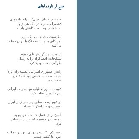
خبر از تارنماهای
دیگر
حادثه در دریای عمان؛ بر پایه داده‌های
کشتیرانی، تردد در تنگه هرمز و
باب‌المندب به شدت کاهش یافت
نظرسنجی جدید: تنها یک‌سوم
آمریکایی‌ها از ادامه جنگ با ایران حمایت
می‌کنند
ترامپ با رد گزارش‌های کمبود
تسلیحات، افشاگران را به زندان
طولانی مدت تهدید کرد
رئیس‌ جمهوری اسرائیل: نقشه راه غزه
مثبت است اما حماس باید کاملا خلع
سلاح شود
کویت دستور تعطیلی تنها مدرسه ایرانی
این کشور را صادر کرد
دو فوتبالیست سابق تیم ملی زنان ایران
رسما شهروند استرالیا شدند
آلمان برای عامل حمله با خودرو به
جمعیت در مونیخ حکم حبس ابد صادر
کرد
دست‌کم ۳۰ نیروی دولتی یمن در حملات
حوثی‌ها کشته شدند