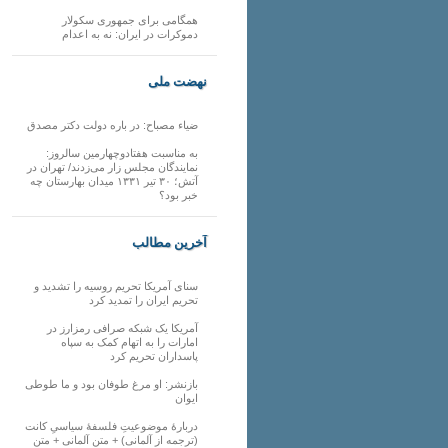
همگامی برای جمهوری سکولار
دموکرات در ایران: نه به اعدام
نهضت ملی
ضیاء مصباح: در باره دولت دکتر مصدق
به مناسبت هفتادوچهارمین سالروز:
نمایندگان مجلس زار می‌زدند/ تهران در
آتش؛ ۳۰ تیر ۱۳۳۱ میدان بهارستان چه
خبر بود؟
آخرین مطالب
سنای آمریکا تحریم روسیه را تشدید و
تحریم ایران را تمدید کرد
آمریکا یک شبکه صرافی رمزارز در
امارات را به اتهام کمک به سپاه
پاسداران تحریم کرد
بازنشر: او مرغ طوفان بود و ما طوطی
ایوان
دربارهٔ موضوعیتِ فلسفهٔ سیاسیِ کانت
(ترجمه از آلمانی) + متن آلمانی + متن