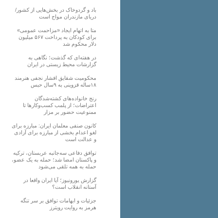
باد و گردوخاک در بخش‌هایی از کشور/
دریای مازندران مواج است
متا به اتهام ایجاد «مزاحمت عمومی»
برای کودکان به پرداخت ۵۶۷ میلیون
دلار محکوم شد
در هفته‌ای که گذشت؛ نگاهی به
گزارشات محیط زیستی در ایران
محکومیت شقایق افشار نجفی هنرمند
۱۸ساله قزوینی به ۹سال حبس
رنج خانواده‌های کشته‌شدگان
اعتراضات؛ از پلمب کسب‌وکارها تا
ممنوعیت حضور بر مزار
کانون صنفی معلمان ایران: مبارزه برای
لغو اعدام بخشی از مبارزه برای آزادی
و عدالت است
توافق دفاعی سه‌جانبه عربستان، ترکیه
و پاکستان امضا شد؛ حمله به یک عضو،
حمله به همه تلقی می‌شود
گزارش یورونیوز؛ آیا ایران واقعا در
آستانه انقلاب است؟
جزئیات و ابهامات توافق بر سر تنگه
هرمز به روایت رویترز