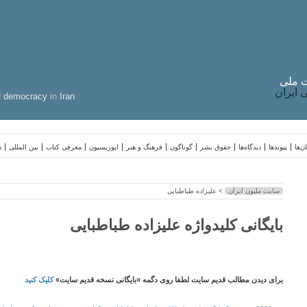
 ملی
ایران
d
democracy
in
Iran
ن‌ها
پیوندها
دیدگاه‌ها
حقوق بشر
گوناگون
فرهنگ و هنر
اپوزیسیون
معرفی کتاب
بین المللی
د
سایت ملیون ایران
> علیزاده طباطبایی
بایگانی کلیدواژه علیزاده طباطبایی
برای دیدن مطالب قدیم سایت لطفا روی دگمه «بایگانی نسخه قدیم سایت»
کلیک کنید