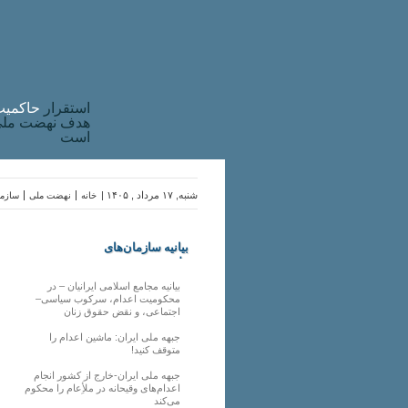
استقرار
حاکميت
هدف نهضت ملی 
است
شنبه, ۱۷ مرداد , ۱۴۰۵ |
خانه
نهضت ملی
سازما
بیانیه سازمان‌های
ملی
بیانیه مجامع اسلامی ایرانیان – در
محکومیت اعدام، سرکوب سیاسی–
اجتماعی، و نقض حقوق زنان
جبهه ملی ایران: ماشین اعدام را
متوقف کنید!
جبهه ملی ایران-خارج از کشور انجام
اعدام‌های وقیحانه در ملأِعام را محکوم
می‌کند