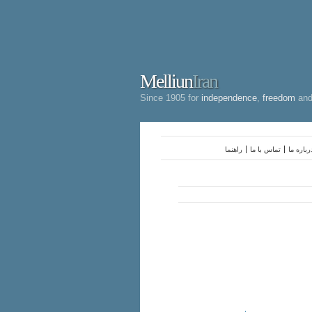
Melliun
Iran
Since 1905 for
independence
,
freedom
an
رباره ما
تماس با ما
راهنما