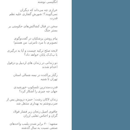
انگلیسی نوشته
خرازی چه می‌داند که دیگران
نمی‌گویند؟؛ شورشِ گفتاری علیه نظم
قدرت
سخن در قبال کشاکش‌های حکومتی بر
بستر جنگ
پیام روشن پزشکیان در گفت‌و‌گوی
تصویری با مرد نامرئی: من هستم!
لایحه صلح ترکیه چیست و آیا به درگیری
با پ‌ک‌ک پایان خواهد داد؟
دو زندانی در زندان های اردبیل و دزفول
اعدام شدند
رگبار پراکنده در نیمه شمالی استان
تهران تا شنبه
قدرت‌مندترین تلسکوپ خورشیدی
جهان چه چیزی را آشکار کرد؟
زندان لاکان رشت؛ حمزه درویش پس از
ضرب‌وشتم به بهداری منتقل شد
چاقوی اصیل زنجان زیر فشار فولاد
گران و اجناس تقلبی ارزان
مشهد؛ ۲۰ برابر شدن پلمب واحدهای
صنفی نسبت به سال گذشته