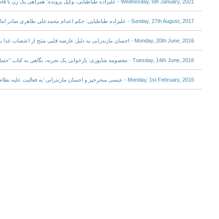
Wednesday, 6th January, 2021 - علیزاده طباطبایی، وکیل پرونده: همراهی یک زن با قاضی منصوری صحت دارد
Sunday, 27th August, 2017 - علیزاده طباطبایی: حکم اعدام محمدعلی طاهری صادر اما ابلاغ نشده است
Monday, 20th June, 2016 - احسان مازندرانی به دلیل عارضه قلبی منتج از اعتصاب غذا به بیمارستان منتقل شد
Tuesday, 14th June, 2016 - معصومه شاپوری: بازخوانی یک تجربه، نگاهی به کتاب “حتما راهی هست”
Monday, 1st February, 2016 - عیسی سحرخیز و احسان مازندرانی ‘به فعالیت علیه نظام و اقدام علیه امنیت ملی متهم شدند’