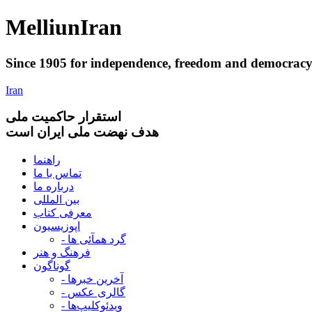
Melliun
Iran
Since 1905 for
independence
,
freedom
and
democrac
Iran
استقرار
حاکميت ملی
هدف نهضت ملی ایران است
راهنما
تماس با ما
درباره ما
بین المللی
معرفی کتاب
اپوزیسیون
- گرد همآئی ها
فرهنگ و هنر
گوناگون
- آخرین خبرها
- گالری عکس
- ویدئوکلیپ‌ها