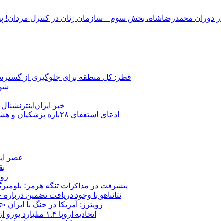
ج
قطر: کل منطقه برای جلوگیری از گسترش
شور
خبر ایران‌اینترنشنا
ادعای استعفای ۲۸باره پزشکیان و هشدار مجتبی خامنه‌ای در روایت خرازی؛ رئیس‌جمهور تکذیب کرد
عصر ایر
بق
روب
پیشرفت در مذاکرات تنگه هرمز؛ بلومبرگ: 
نتانیاهو با وجود دریافت تضمین درباره
رویترز: آمریکا در جنگ با ایران
اتحادیه اروپا ۱.۴ میلیارد یورو از سود دارایی‌های مسدودشده روسیه را به اوکراین ‏اختصاص داد