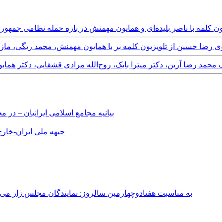
 رضا حسین بر از تلویزیون کلمه با ناصر بلیده‌ای و همایون مهمنش در باره حمله نظ
Monday, 20th Februar - گفتگوی رضا حسین از تلویزیون کلمه بر با همایون مهمنش، محمد 
ون کلمه بر با سرهنگ محمد رضا آرین، دکتر میترا بابک، روح‌الله مرادی قشقایی، د
بیانیه مجامع اسلامی ایرانیان – د
جبهه ملی ایران-خارج 
به مناسبت هفتادوچهارمین سالروز: نمایندگان مجلس زار می‌زدند/ تهران در آتش؛ ۳۰ تیر ۳۳۱