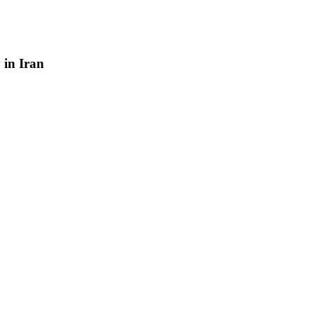
y
in
Iran