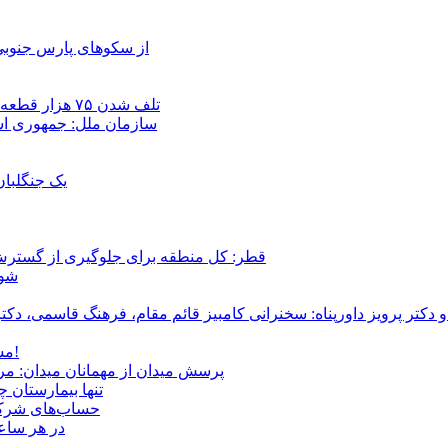
از سکوهای پارس جنوبی
تلف شدن ۷۵ هزار قطعه ماهی در رودخانه مسقان شیراز بر اثر ورود شورابه فوق‌اشباع
سازمان ملل: جمهوری اسل
یک جنگلبا
قطر: کل منطقه برای جلوگیری از گسترش
شور
و دکتر پرویز داورپناه: سخنرانی کامبیز قائم مقام، فرهنگ قاسمی، 
مشروطۀ ایرانی 120 ساله شد/ فراز و نشیب آری، شکست اما نه!
پرسش میدان از مهمانان میدان: مردم کیست؟ و آ
تنها بیمارستان 
حساب‌های شرکت ملی نفت به‌
در هر ساعت