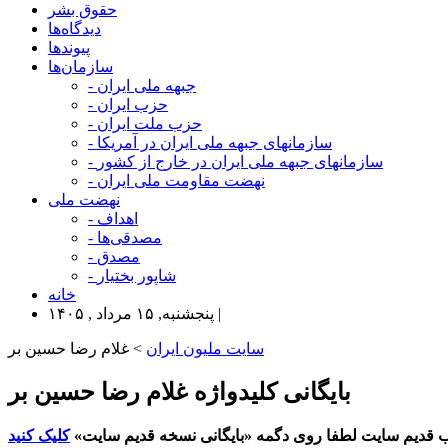
حقوق بشر
دیدگاه‌ها
پیوندها
سازمان‌ها
- جبهه ملی ایران
- حزب ایران
- حزب ملت ایران
- سازمانهای جبهه ملی ایران در آمریکا
- سازمانهای جبهه ملی ایران در خارج از کشور
- نهضت مقاومت ملی ایران
نهضت ملی
- اهداف
- مصدقی‌ها
- مصدق
- شاپور بختیار
خانه
پنجشنبه, ۱۵ مرداد , ۱۴۰۵ |
سایت ملیون ایران
> غلام رضا حسین بر
بایگانی کلیدواژه غلام رضا حسین بر
 قدیم سایت لطفا روی دگمه «بایگانی نسخه قدیم سایت»
کلیک کنید