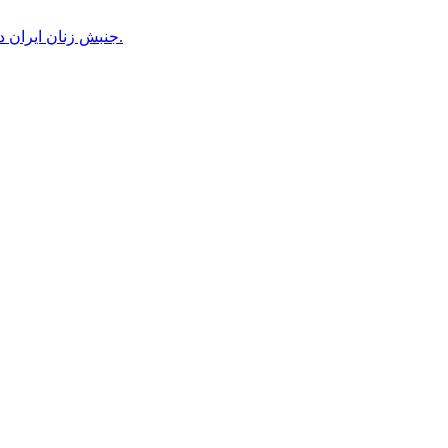
جنبش زنان ایران در دوران محمدرضاشاه، بخش سوم – سازمان زنان در کنترل مردان! پس از کودتای ۱۳۳۲ دولت کنترل سازمان زنان را بدست گرفت.