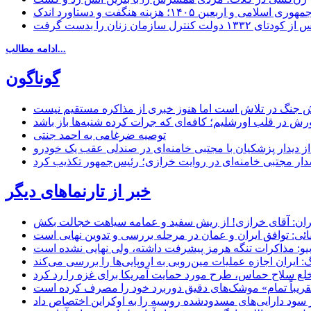
مهوری اسلامی و اربعین ۱۴۰۵؛ هزینه هنگفت و دستاورد اندک
ادامه مطالب...
گوناگون
 جنگ در تلاش است اما هنوز خبری از مذاکره مستقیم نیست
ش در قلب اورشلیم؛ کافه‌ای که جرات کرده شنبه‌ها باز باشد
توصیه ضرغامی به احمد جنتی
ل از دیدار پزشکیان با مجتبی خامنه‌ای در صندلی عقب یک خودرو
خبر از تارنماهای دیگر
ان: آقای خرازی! از ریش سفید و عمامه سیاهت خجالت بکش
ائی: توافق ایران و عمان در مرحله بررسی و تدوین نهایی است
یو: مذاکرات تنگه هرمز پیشرفت داشته، ولی نهایی نشده است
ایران اجازه عملیات مین‌روبی به اروپایی‌ها را بررسی می‌کند
 خلع سلاح حماس، طرح مورد حمایت آمریکا برای غزه را رد کرد
 «تقریباً تمام» موشک‌های دقیق دوربرد خود را مصرف کرده است