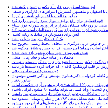
«اودیسه»؛ اسطوره در قاب آی‌مکس و تسخیر گیشه‌ها
 تا اصفهان و ماهشهر؛ گسترش اعتراض‌های کارگری و صنفی
چرا بر مخالفت با اعدام باید پافشاری کرد؟
قوه قضائیه ایران رفع توقیف اموال سردار آزمون را رد کرد
امی همچنان از اعدام برای سرکوب مخالفان استفاده می‌کند
آتش برای دهمین‌بار، در میانکاله زبانه کشید
یک کافه کتاب در مشهد پلمب شد
ن در چالوس در پی درگیری با متخلف محیط زیستی مجروح شد
اعتراضات دی‌ماه؛ امیرحسین افرا به حبس و شلاق محکوم شد
شش شهروند در شهرستان بهشهر بازداشت شدند
معلمان در میانه جنگ و فشارهای امنیتی
 جنگ در تلاش است اما هنوز خبری از مذاکره مستقیم نیست
ش در قلب اورشلیم؛ کافه‌ای که جرات کرده شنبه‌ها باز باشد
توصیه ضرغامی به احمد جنتی
دکتر کاظم کردوانی، دکتر همایون مهمنش و دکتر حسین موسویان
شاپور بختیار
یا کسی می‌تواند نماینده ۹۰ میلیون ایرانی باشد؟
چابهار؛ نه امکانات و تجهیزات پزشکی دارد نه سیستم سرمایشی
دلیل بدهی ۲۸۷ هزار میلیارد تومانی مسدود شد
 بیش از یک میلیون دلار گاز در مشعل‌های ایران دود می‌شود
زن‌کشی در کلات؛ مردی همسرش را با بنزین آتش زد و کشت