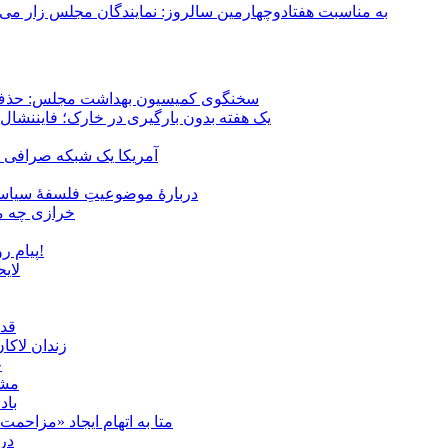
به مناسبت هفتادوچهارمین سالروز: نمایندگان مجلس زار می‌زدند/ تهران در آتش؛ ۳۰ تیر ۳۳۱
سخنگوی کمیسیون بهداشت مجلس: حذف ارز دارو می‌تواند ۱۴۰۶ را به 
یک هفته بدون بارگیری در خارک؛ فایننشال
آمریکا یک شبکه صرافی رم
دربارهٔ موضوعیتِ فلسفهٔ سیاسی
خرازی چه می
پیام روشن پزشکیان در گفت‌و‌گوی تصویری با مرد نامرئی: من هستم!
لای
قدر
زندان لاک
چ
مشهد؛ ۲۰ برابر شدن پلم
باد
متا به اتهام ایجاد «مزاحمت عمومی» بر
در