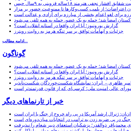
یق افشار نجفی هنرمند ۱۸ساله قزوینی به ۹سال حبس
ان اعتراضات؛ از پلمب کسب‌وکارها تا ممنوعیت حضور بر مزار
رزه برای لغو اعدام بخشی از مبارزه برای آزادی و عدالت است
اکستان امضا شد؛ حمله به یک عضو، حمله به همه تلقی می‌شود
گزارش یورونیوز؛ آیا ایران واقعا در آستانه انقلاب است؟
جزئیات و ابهامات توافق بر سر تنگه هرمز به روایت رویترز
ادامه مطالب...
گوناگون
اکستان امضا شد؛ حمله به یک عضو، حمله به همه تلقی می‌شود
گزارش یورونیوز؛ آیا ایران واقعا در آستانه انقلاب است؟
جزئیات و ابهامات توافق بر سر تنگه هرمز به روایت رویترز
میر طاهری – ایران: نمایشگاه شکست‌خوردگان شکست‌ناپذیر
شورای عالی امنیت ملی؛ کرسی‌ای که از قانون قدرتمندتر است
خبر از تارنماهای دیگر
ن: ژنرال ارشد آمریکا در پی راه خروج از جنگ با ایران است
جنگ در پی ضربه زدن به ترامپ در انتخابات میان‌دوره‌ای است
ای محمدباقر ذوالقدر؛ پزشکیان استعفای دبیر شعام را نپذیرفت