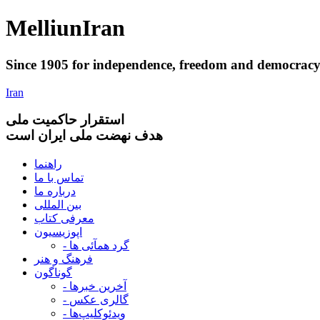
Melliun
Iran
Since 1905 for
independence
,
freedom
and
democrac
Iran
استقرار
حاکميت ملی
هدف نهضت ملی ایران است
راهنما
تماس با ما
درباره ما
بین المللی
معرفی کتاب
اپوزیسیون
- گرد همآئی ها
فرهنگ و هنر
گوناگون
- آخرین خبرها
- گالری عکس
- ویدئوکلیپ‌ها