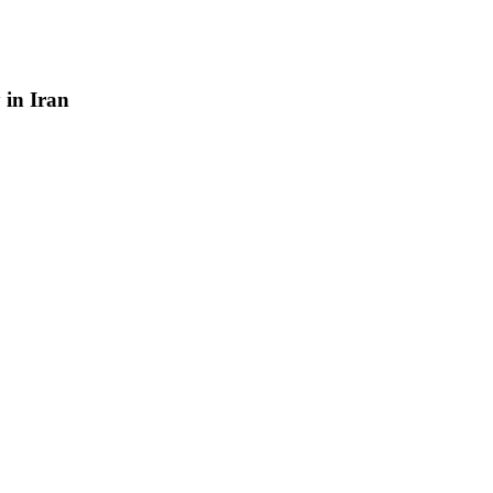
y
in
Iran