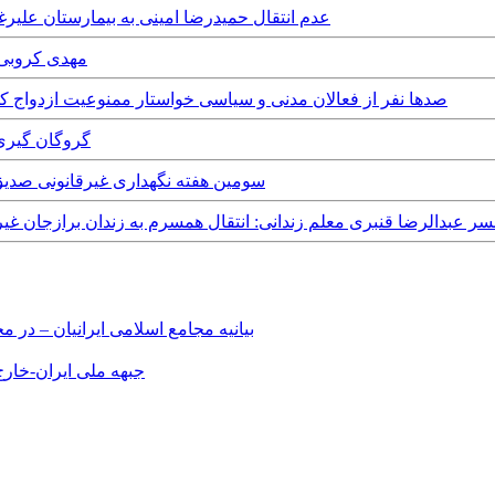
Wednesday, 28th February, 2018 - عدم انتقال حمیدرضا امینی به 
y, 17th August, 2017
Monday, 14th August, 2017 - صدها نفر از فعالان مدنی و سیاسی خواستار ممنوعیت ازدواج کودکان زیر ۱۸س
13th February, 2015
Wednesday, 3rd September, 2014 - سومین هفته نگهداری
Saturday, 14th December, 2 - همسر عبدالرضا قنبری معلم زندانی: انتقال همسرم به زندان
بیانیه مجامع اسلامی ایرانیان – د
جبهه ملی ایران-خارج 