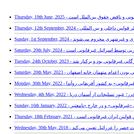
حد: غیرقانونی و ناقض حقوق بین‌الملل است
زور، از نظر قوانین داخلی و بین المللی
ی از خدمات شهری و غیرشهری محروم می‌شوند
هه: اشغال کرانه غربی توسط اسرائیل غیرقانونی است
ئیس اتاق بازرگانی غیرقانونی بود و برکنار شد
ی» و غیرقانونی بودن اعدام متهمان خانه اصفهان
جرین«غیرقانونی» به کشور آفریقایی رواَندا
روسیه در خزر؛ عبور تسلیحات از آسمان دریا
ان حتی بر اساس قوانین ایران غیرقانونی است
 ظاهراً سرنوشت حصر را عزرائیل تعیین می‌کند