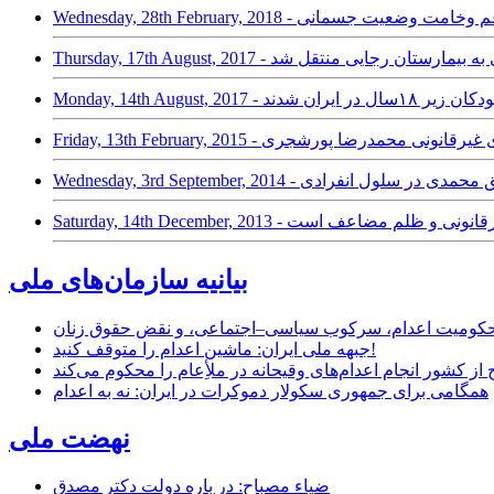
بیمارستان علیرغم وخامت وضعیت جسمانی
Thursda - مهدی کروبی به بیمارستان رجایی منتقل شد
ال در ایران شدند
Friday,  - گروگان گیری غیرقانونی محمدرضا پورشجری
 غیرقانونی صدیق محمدی در سلول انفرادی
 برازجان غیرقانونی و ظلم مضاعف است
بیانیه سازمان‌های ملی
ر محکومیت اعدام، سرکوب سیاسی–اجتماعی، و نقض حقوق زنان
جبهه ملی ایران: ماشین اعدام را متوقف کنید!
از کشور انجام اعدام‌های وقیحانه در ملأِعام را محکوم می‌کند
همگامی برای جمهوری سکولار دموکرات در ایران: نه به اعدام
نهضت ملی
ضیاء مصباح: در باره دولت دکتر مصدق