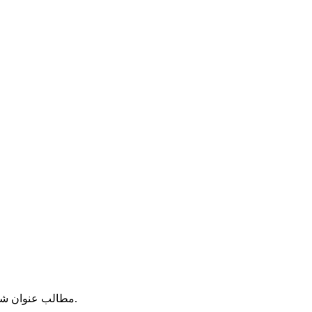
مطالب عنوان شده در اخبار، مقالات، دیدگاهها و غیره نظر نویسندگان آنهاست. سایت ملیون هیچگونه مسؤلیتی را در قبال نظرات و مطالب مزبور نمی پذیرد.