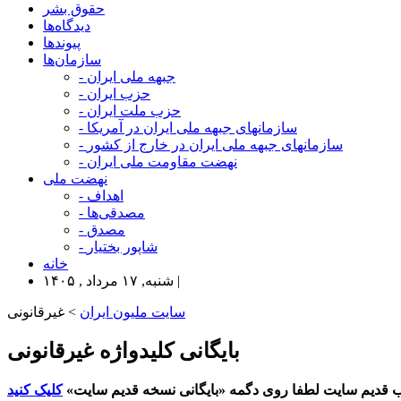
حقوق بشر
دیدگاه‌ها
پیوندها
سازمان‌ها
- جبهه ملی ایران
- حزب ایران
- حزب ملت ایران
- سازمانهای جبهه ملی ایران در آمریکا
- سازمانهای جبهه ملی ایران در خارج از کشور
- نهضت مقاومت ملی ایران
نهضت ملی
- اهداف
- مصدقی‌ها
- مصدق
- شاپور بختیار
خانه
شنبه, ۱۷ مرداد , ۱۴۰۵ |
سایت ملیون ایران
> غیرقانونی
بایگانی کلیدواژه غیرقانونی
 قدیم سایت لطفا روی دگمه «بایگانی نسخه قدیم سایت»
کلیک کنید