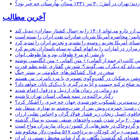
۱ میدان بهارستان چه خبر بود؟
آخرین مطالب
«سال کشتار بیماران» تبدیل کند
‌تایمز: محاصره آمریکا شریان صادرات نفت ایران را بسته است
سنای آمریکا تحریم روسیه را تشدید و تحریم ایران را تمدید کرد
زارز در امارات را به اتهام کمک به سپاه پاسداران تحریم کرد
بازنشر: او مرغ طوفان بود و ما طوطی ایوان
ِ کانت (ترجمه از آلمانی) + متن آلمانی + متن انگلیسی نوشته
‌داند که دیگران نمی‌گویند؟؛ شورشِ گفتاری علیه نظم قدرت
سخن در قبال کشاکش‌های حکومتی بر بستر جنگ
حه صلح ترکیه چیست و آیا به درگیری با پ‌ک‌ک پایان خواهد داد؟
دو زندانی در زندان های اردبیل و دزفول اعدام شدند
رگبار پراکنده در نیمه شمالی استان تهران تا شنبه
ت‌مندترین تلسکوپ خورشیدی جهان چه چیزی را آشکار کرد؟
ان رشت؛ حمزه درویش پس از ضرب‌وشتم به بهداری منتقل شد
اقوی اصیل زنجان زیر فشار فولاد گران و اجناس تقلبی ارزان
ب واحدهای صنفی نسبت به سال گذشته
 و گردوخاک در بخش‌هایی از کشور/ دریای مازندران مواج است
ای کودکان به پرداخت ۵۶۷ میلیون دلار محکوم شد
 هفته‌ای که گذشت؛ نگاهی به گزارشات محیط زیستی در ایران