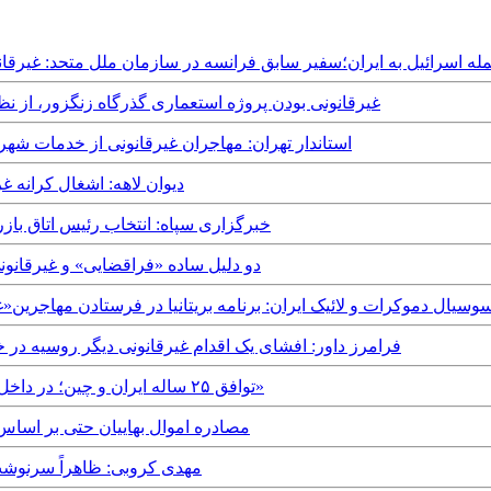
Thursday, 19th June, 20 - حمله اسرائيل به ایران؛سفیر سابق فرانسه در سازمان ملل مت
Thursday, 12th September, 2024 - غیرقانونی بودن پروژه استعماری گذرگاه زنگ
Sunday, 1st September, 2024 - استاندار تهران: مهاجران غیرقانون
Saturday, 20th July, 2024 - دیوان لا
Tuesday, 24th October, 2023 - خبرگزاری سپاه: انتخاب ر
Saturday, 20th May, 2023 - دو دلیل ساده «فراقضای
Monday, 30th M - حزب سوسیال دموکرات و لائیک ایران: برنامه بریتانیا در فرستادن مها
Wednesday, 4th May, 2022 - فرامرز داور: افشای یک اقدام غیرقانونی دیگر 
Sunday, 16th January, 2022 - توافق ۲۵ ساله ایران و چین؛ در داخل «غیرقانونی» و در خارج «نامعتبر»
Thursday, 18th February, 2021 - مصادره اموال بهایی
Wednesday, 30th May, 2018 - مهدی کروبی: