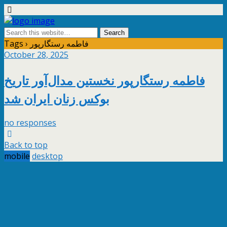
Tags › فاطمه رستگارپور
October 28, 2025
فاطمه رستگارپور نخستین مدال‌آور تاریخ
بوکس زنان ایران شد
no responses
Back to top
mobile
desktop