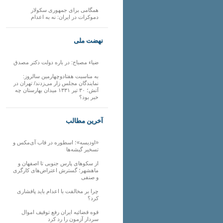
همگامی برای جمهوری سکولار
دموکرات در ایران: نه به اعدام
نهضت ملی
ضیاء مصباح: در باره دولت دکتر مصدق
به مناسبت هفتادوچهارمین سالروز:
نمایندگان مجلس زار می‌زدند/ تهران در
آتش؛ ۳۰ تیر ۱۳۳۱ میدان بهارستان چه
خبر بود؟
آخرین مطالب
«اودیسه»؛ اسطوره در قاب آی‌مکس و
تسخیر گیشه‌ها
از سکوهای پارس جنوبی تا اصفهان و
ماهشهر؛ گسترش اعتراض‌های کارگری
و صنفی
چرا بر مخالفت با اعدام باید پافشاری
کرد؟
قوه قضائیه ایران رفع توقیف اموال
سردار آزمون را رد کرد