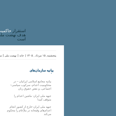
استقرار
حاکميت
هدف نهضت ملی 
است
پنجشنبه, ۱۵ مرداد , ۱۴۰۵ |
خانه
نهضت ملی
سا
بیانیه سازمان‌های
ملی
بیانیه مجامع اسلامی ایرانیان – در
محکومیت اعدام، سرکوب سیاسی–
اجتماعی، و نقض حقوق زنان
جبهه ملی ایران: ماشین اعدام را
متوقف کنید!
جبهه ملی ایران-خارج از کشور انجام
اعدام‌های وقیحانه در ملأِعام را محکوم
می‌کند