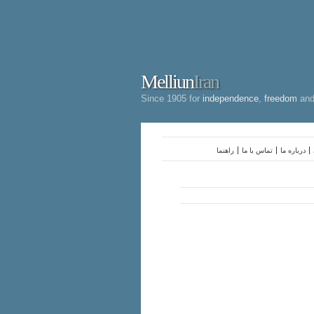
Melliun
Iran
Since 1905 for
independence
,
freedom
an
درباره ما
تماس با ما
راهنما