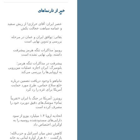
خبر از تارنماهای
دیگر
عصر ایران: آقای خرازی! از ریش سفید
و عمامه سیاهت خجالت بکش
بقائی: توافق ایران و عمان در مرحله
بررسی و تدوین نهایی است
روبیو: مذاکرات تنگه هرمز پیشرفت
داشته، ولی نهایی نشده است
پیشرفت در مذاکرات تنگه هرمز؛
بلومبرگ: ایران اجازه عملیات مین‌روبی
به اروپایی‌ها را بررسی می‌کند
نتانیاهو با وجود دریافت تضمین درباره
خلع سلاح حماس، طرح مورد حمایت
آمریکا برای غزه را رد کرد
رویترز: آمریکا در جنگ با ایران «تقریباً
تمام» موشک‌های دقیق دوربرد خود را
مصرف کرده است
اتحادیه اروپا ۱.۴ میلیارد یورو از سود
دارایی‌های مسدودشده روسیه را به
اوکراین ‏اختصاص داد
کاهش تنش میان اسرائیل و حزب‌الله؛
بازگشت ۸۰۰ هزار آوارۀ لبنانی به خانه‌