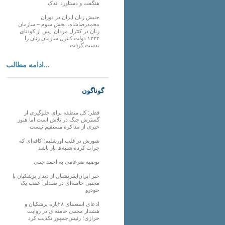
هنگفت و دستاورد اندک
جنبش زنان ایران در دوران
محمدرضاشاه، بخش سوم – سازمان
زنان در کنترل مردان! پس از کودتای
۱۳۳۲ دولت کنترل سازمان زنان را
بدست گرفت.
ادامه مطالب...
گوناگون
قطر: کل منطقه برای جلوگیری از
گسترش جنگ در تلاش است اما هنوز
خبری از مذاکره مستقیم نیست
شورش در قلب اورشلیم؛ کافه‌ای که
جرات کرده شنبه‌ها باز باشد
توصیه ضرغامی به احمد جنتی
خبر ایران‌اینترنشنال از دیدار پزشکیان با
مجتبی خامنه‌ای در صندلی عقب یک
خودرو
ادعای استعفای ۲۸باره پزشکیان و
هشدار مجتبی خامنه‌ای در روایت
خرازی؛ رئیس‌جمهور تکذیب کرد