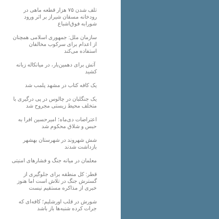
تلف شدن ۷۵ هزار قطعه ماهی در
رودخانه مسقان شیراز بر اثر ورود
شورابه فوق‌اشباع
سازمان ملل: جمهوری اسلامی همچنان
از اعدام برای سرکوب مخالفان
استفاده می‌کند
آتش برای دهمین‌بار، در میانکاله زبانه
کشید
یک کافه کتاب در مشهد پلمب شد
یک جنگلبان در چالوس در پی درگیری با
متخلف محیط زیستی مجروح شد
اعتراضات دی‌ماه؛ امیرحسین افرا به
حبس و شلاق محکوم شد
شش شهروند در شهرستان بهشهر
بازداشت شدند
معلمان در میانه جنگ و فشارهای امنیتی
قطر: کل منطقه برای جلوگیری از
گسترش جنگ در تلاش است اما هنوز
خبری از مذاکره مستقیم نیست
شورش در قلب اورشلیم؛ کافه‌ای که
جرات کرده شنبه‌ها باز باشد