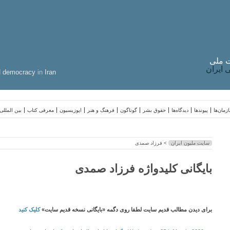
 ملی
ایران
d
democracy
in
Iran
زمان‌ها
پیوندها
دیدگاه‌ها
حقوق بشر
گوناگون
فرهنگ و هنر
اپوزیسیون
معرفی کتاب
بین المللی
سایت ملیون ایران
> فرزاد صمدی
بایگانی کلیدواژه فرزاد صمدی
برای دیدن مطالب قدیم سایت لطفا روی دگمه «بایگانی نسخه قدیم سایت»
کلیک کنید