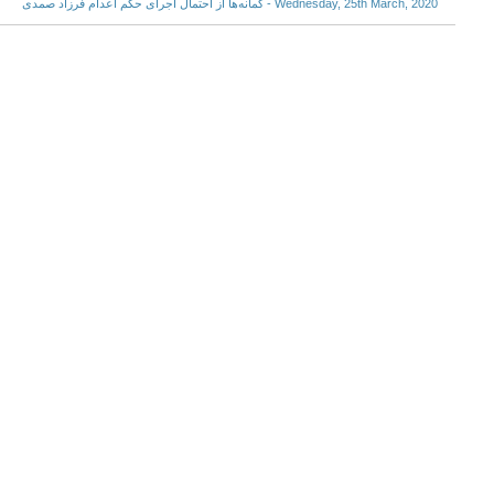
Wednesday, 25th March, 2020 - گمانه‌ها از احتمال اجرای حکم اعدام فرزاد صمدی