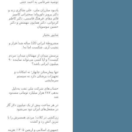
توصیه ضرغامی به احمد جنتی
یادبود مبارزان ملی، علی شاکری زند و
دکتر پرویز داورپناه: سخنرانی کامبیز
قائم مقام، فرهنگ قاسمی، دکتر کاظم
کردوانی، دکتر همایون مهمنش و دکتر
حسین موسویان
شاپور بختیار
مشروطۀ ایرانی 120 ساله شد/ فراز و
نشیب آری، شکست اما نه!
پرسش میدان از مهمانان میدان: مردم
کیست؟ و آیا کسی می‌تواند نماینده ۹۰
میلیون ایرانی باشد؟
تنها بیمارستان چابهار؛ نه امکانات و
تجهیزات پزشکی دارد نه سیستم
سرمایشی
حساب‌های شرکت ملی نفت به‌دلیل
بدهی ۲۸۷ هزار میلیارد تومانی مسدود
شد
در هر ساعت بیش از یک میلیون دلار گاز
در مشعل‌های ایران دود می‌شود
زن‌کشی در کلات؛ مردی همسرش را با
بنزین آتش زد و کشت
جمهوری اسلامی و اربعین ۱۴۰۵؛ هزینه