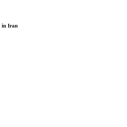
y
in
Iran