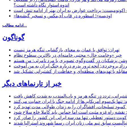
اندوه استوار نگاه داشته است؟
 اکونومیست: پرداخت عوارض به ایران بهتر از ادامه تنش است
«اودیسه»؛ اسطوره در قاب آی‌مکس و تسخیر گیشه‌ها
ادامه مطالب...
گوناگون
تهران: توافق با عمان به معنای بازگشایی تنگه هرمز نیست
خبر «وخامت حال» مجتبی خامنه‌ای در بالاترین سطوح نظام
زاد بروجردی: آنچه ترور پدرم درباره جنگ ایران به من آموخت
مقابله با تهدیدهای منطقه‌ای و حفاظت از کشتیرانی تشکیل شد
خبر از تارنماهای دیگر
 کشتیرانی، تردد در تنگه هرمز و باب‌المندب به شدت کاهش یافت
تنها یک‌سوم آمریکایی‌ها از ادامه جنگ با ایران حمایت می‌کنند
کمبود تسلیحات، افشاگران را به زندان طولانی مدت تهدید کرد
 نقشه راه غزه مثبت است اما حماس باید کاملا خلع سلاح شود
کویت دستور تعطیلی تنها مدرسه ایرانی این کشور را صادر کرد
بالیست سابق تیم ملی زنان ایران رسما شهروند استرالیا شدند