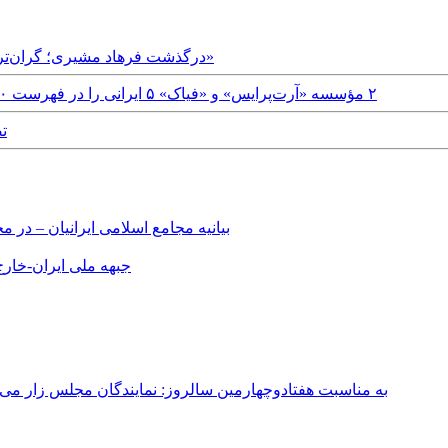
Thursday, 18th July, 2024 - درگذشت فرهاد مشیری؛ گران‌ترین نقاش ایران با «عشق» و «چاقو»
Saturday, 29th October, 2016 - ٢ مؤسسه «آرت‌پرایس» و «فیاک» ۵ ایرانی را در فهرست ۵٠٠ هنرمند برتر جهان قرار دادند
15
بیانیه مجامع اسلامی ایرانیان – د
جبهه ملی ایران-خارج 
به مناسبت هفتادوچهارمین سالروز: نمایندگان مجلس زار می‌زدند/ تهران در آتش؛ ۳۰ تیر ۳۳۱