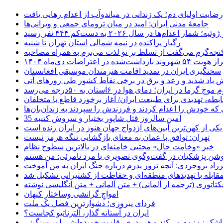
رضایت اولیای دم؛ یک زندانی در میاندوآب از اعدام رهایی یافت
جامعهٔ مدنی ایران: امید در میان ترومای جمعی و ویرانی‌ها
رگبار پراکنده در نیمه شمالی استان تهران تا شنبه
جه‌گرم می‌گفت از تسلط بر تو لذت می‌برم به همراه مصاحبه
ده در اعتراضات دی‌ماه ۱۴۰۴
سختگیری ایران در تمدید اقامت هنرمندان موسیقی افغانستان
 باد شدید و رعد و برق در برخی نقاط کشور طی روزهای آتی
موج گرما در ایران؛ دمای هوا در ۶استان به ۵۰درجه می‌رسد
بطه، تهدیدی برای طبیعت ایران/ آغاز برخورد قاطع با متخلفان
ی که خودش را اعدام کردند و فرزندش را سپردند به زندان‌بان‌ها
35 امین سالروز قتل شاپور بختیار و سروش کتیبه
یکی از کهن‌ترین آیین‌های ازدواج جهان هنوز در ایران زنده است
تهران: توافق با عمان به معنای بازگشایی تنگه هرمز نیست
خبر «وخامت حال» مجتبی خامنه‌ای در بالاترین سطوح نظام
زاد بروجردی: آنچه ترور پدرم درباره جنگ ایران به من آموخت
مقابله با تهدیدهای منطقه‌ای و حفاظت از کشتیرانی تشکیل شد
یکتاتوری (ترجمه از آلمانی) + متن آلمانی + متن انگلیسی نوشته
‌امواجِ گرانشی وساختارِ کیهان
فردای پیروزی؛ دشوارترین فصل یک ملت
ایران در آستانه گذار، آلترناتیو کجاست؟
 اشک زمزمه می‌کند و هر پدری، قامت خمیده‌اش را بر سنگینی