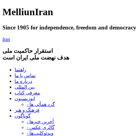
Melliun
Iran
Since 1905 for
independence
,
freedom
and
democrac
Iran
استقرار
حاکميت ملی
هدف نهضت ملی ایران است
راهنما
تماس با ما
درباره ما
بین المللی
معرفی کتاب
اپوزیسیون
- گرد همآئی ها
فرهنگ و هنر
گوناگون
- آخرین خبرها
- گالری عکس
- ویدئوکلیپ‌ها