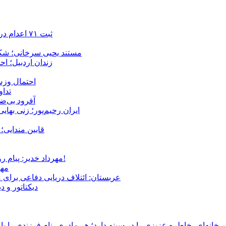
ثبت ۷۱ اعدام در ژوئیه؛ شمار اعدام‌ها در سال ۲۰۲۶ به دست‌کم ۴۴۴ نفر رسید
مستند یحیی سرخانی؛ شکن
زندان اردبیل؛ احراز هویت ۵۴ شهروند بازداشت‌ش
احتمال وزش
تداوم 
آفرود بی‌ضا
ایران رحیم‌پور؛ زنی بهای
قابین مندایی؛ 
مهرداد خدیر: پیام روشن پزشکیان در گفت‌و‌گوی تصویری با مرد نامرئی: من هستم!
مهر
عربستان: ائتلاف دریایی دفاعی برای 
دیکتاتور و د
انه‌ای، خاطره عزیزی را در سینه دارد؛ هر مادری، نام فرزندی را با