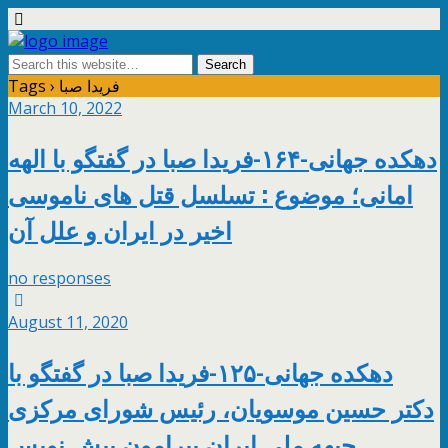
Tags › فريدا صبا
March 10, 2022
دهکده جهانی-۱۶۴-فریدا صبا در گفتگو با الهه
امانی؛ موضوع : تسلسل قتل های ناموسی
اخیر در ایران و علل آن
no responses
August 11, 2020
دهکده جهانی-١٢۵-فریدا صبا در گفتگو با
دکتر حسین موسویان، رئیس شورای مرکزی
جبهه ملی ایران پیرامون پیش نویس