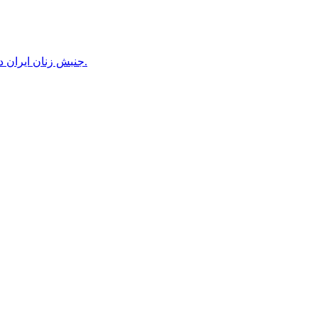
جنبش زنان ایران در دوران محمدرضاشاه، بخش سوم – سازمان زنان در کنترل مردان! پس از کودتای ۱۳۳۲ دولت کنترل سازمان زنان را بدست گرفت.