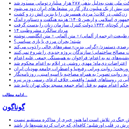
دلیل بدهی ۲۸۷ هزار میلیارد تومانی مسدود شد
 بیش از یک میلیون دلار گاز در مشعل‌های ایران دود می‌شود
زن‌کشی در کلات؛ مردی همسرش را با بنزین آتش زد و کشت
مهوری اسلامی و اربعین ۱۴۰۵؛ هزینه هنگفت و دستاورد اندک
۱۴ مرداد سالگرد مشروطیت
 طبیعت (ترجمه از آلمانی) + متن آلمانی + متن انگلیسی نوشته
سَبته؛ بحران مرزی یا بازی سیاسی؟
‌شنبه‌های نه به اعدام: فراخوان به همبستگی جمعی علیه اعدام
اعتراضات دی‌ماه؛ مهدی روشنی در ایلام به اعدام محکوم شد
وریخت؛ روایت ویرانی رفیع‌نیا و اضطراب جامعه یهودیان ایران
‌آبی در روستاهای قشم؛ واقعیتی خلاف ادعای رسمی وزیر نیرو
حکم اعدام متهم به قتل امام جمعه مسجد پونک تهران تایید شد
ادامه مطالب...
گوناگون
 جنگ در تلاش است اما هنوز خبری از مذاکره مستقیم نیست
ش در قلب اورشلیم؛ کافه‌ای که جرات کرده شنبه‌ها باز باشد