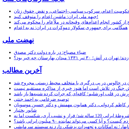
ر محکومیت اعدام، سرکوب سیاسی–اجتماعی، و نقض حقوق زنان
جبهه ملی ایران: ماشین اعدام را متوقف کنید!
از کشور انجام اعدام‌های وقیحانه در ملأِعام را محکوم می‌کند
همگامی برای جمهوری سکولار دموکرات در ایران: نه به اعدام
نهضت ملی
ضیاء مصباح: در باره دولت دکتر مصدق
۱ میدان بهارستان چه خبر بود؟
آخرین مطالب
ن در چالوس در پی درگیری با متخلف محیط زیستی مجروح شد
 جنگ در تلاش است اما هنوز خبری از مذاکره مستقیم نیست
ش در قلب اورشلیم؛ کافه‌ای که جرات کرده شنبه‌ها باز باشد
توصیه ضرغامی به احمد جنتی
دکتر کاظم کردوانی، دکتر همایون مهمنش و دکتر حسین موسویان
شاپور بختیار
یا کسی می‌تواند نماینده ۹۰ میلیون ایرانی باشد؟
چابهار؛ نه امکانات و تجهیزات پزشکی دارد نه سیستم سرمایشی