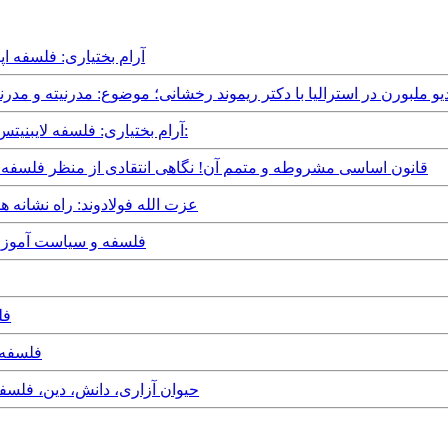
Monday, 20th July, 2026 - آرام ب
سین مختارزاده از رادیو ملبورن در استرالیا با دکتر ریموند رخشانی؛ موضوع: مدرنیت
Tuesday, 12th December, 2023 - آرام بختیاری: فلسفه لایبنیتس،- نبوغ تئوری، انحطاط عقیده:
Monday, 1st August, 2022 - قانون اساسی مشروطه و متمم آن! نگاهی انتقادی از من
Tuesday, 29th March, 2022 - عزت الله فولا
Saturday, 16th October, 2021 - ف
020
June, 2016
Saturday, 28th February, 2015 - حیوان آزاری