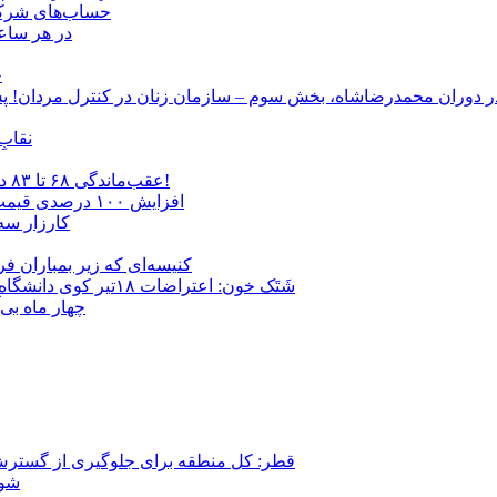
حساب‌های شرکت ملی نفت به‌
در هر ساعت
ج
نقابِ
عقب‌ماندگی ۶۸ تا ۸۳ درصدی دستمزد/ «گرانی بنزین» سفره‌های خالی را ذوب می‌کند!
افزایش ١٠٠ درصدی قیمت مصالح ساختمانی/ سازندگان پروژه جدیدی را شروع نمی‌کنند
کارزار سه
کنیسه‌ای که زیر بمباران فر
شَتَک خون: اعتراضات ۱۸تیر کوی دانشگاه به روایت تصویر؛ به همراه مصاحبه با آسیه امینی، روزنامه‌نگار
چهار ماه بی
قطر: کل منطقه برای جلوگیری از گسترش
شور