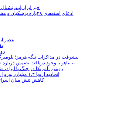
خبر ایران‌اینترنشنا
ادعای استعفای ۲۸باره پزشکیان و هشدار مجتبی خامنه‌ای در روایت خرازی؛ رئیس‌جمهور تکذیب کرد
عصر ایر
بق
روب
پیشرفت در مذاکرات تنگه هرمز؛ بلومبرگ: 
نتانیاهو با وجود دریافت تضمین درباره
رویترز: آمریکا در جنگ با ایران
اتحادیه اروپا ۱.۴ میلیارد یورو از سود دارایی‌های مسدودشده روسیه را به اوکراین ‏اختصاص داد
کاهش تنش میان اسرائیل و حزب‌الله؛ بازگ