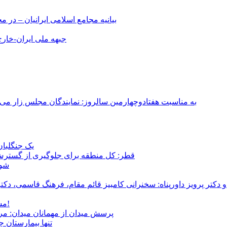
بیانیه مجامع اسلامی ایرانیان – د
جبهه ملی ایران-خارج 
به مناسبت هفتادوچهارمین سالروز: نمایندگان مجلس زار می‌زدند/ تهران در آتش؛ ۳۰ تیر ۳۳۱
یک جنگلبا
قطر: کل منطقه برای جلوگیری از گسترش
شور
و دکتر پرویز داورپناه: سخنرانی کامبیز قائم مقام، فرهنگ قاسمی، 
مشروطۀ ایرانی 120 ساله شد/ فراز و نشیب آری، شکست اما نه!
پرسش میدان از مهمانان میدان: مردم کیست؟ و آ
تنها بیمارستان 