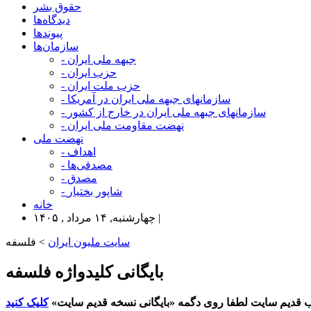
حقوق بشر
دیدگاه‌ها
پیوندها
سازمان‌ها
- جبهه ملی ایران
- حزب ایران
- حزب ملت ایران
- سازمانهای جبهه ملی ایران در آمریکا
- سازمانهای جبهه ملی ایران در خارج از کشور
- نهضت مقاومت ملی ایران
نهضت ملی
- اهداف
- مصدقی‌ها
- مصدق
- شاپور بختیار
خانه
چهارشنبه, ۱۴ مرداد , ۱۴۰۵ |
سایت ملیون ایران
> فلسفه
بایگانی کلیدواژه فلسفه
 قدیم سایت لطفا روی دگمه «بایگانی نسخه قدیم سایت»
کلیک کنید