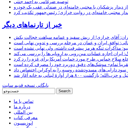
توصیه ضرغامی به احمد جنتی
ل از دیدار پزشکیان با مجتبی خامنه‌ای در صندلی عقب یک خودرو
خبر از تارنماهای دیگر
ان: آقای خرازی! از ریش سفید و عمامه سیاهت خجالت بکش
ائی: توافق ایران و عمان در مرحله بررسی و تدوین نهایی است
یو: مذاکرات تنگه هرمز پیشرفت داشته، ولی نهایی نشده است
ایران اجازه عملیات مین‌روبی به اروپایی‌ها را بررسی می‌کند
 خلع سلاح حماس، طرح مورد حمایت آمریکا برای غزه را رد کرد
 «تقریباً تمام» موشک‌های دقیق دوربرد خود را مصرف کرده است
شت ۸۰۰ هزار آوارۀ لبنانی به خانه‌ آغاز شد
بایگانی نسخه قدیم سایت
تماس با ما
درباره ما
بین المللی
معرفی کتاب
اپوزیسیون