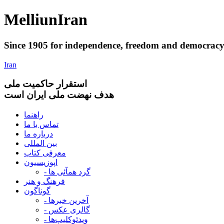
Melliun
Iran
Since 1905 for
independence
,
freedom
and
democrac
Iran
استقرار
حاکميت ملی
هدف نهضت ملی ایران است
راهنما
تماس با ما
درباره ما
بین المللی
معرفی کتاب
اپوزیسیون
- گرد همآئی ها
فرهنگ و هنر
گوناگون
- آخرین خبرها
- گالری عکس
- ویدئوکلیپ‌ها