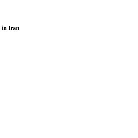
y
in
Iran