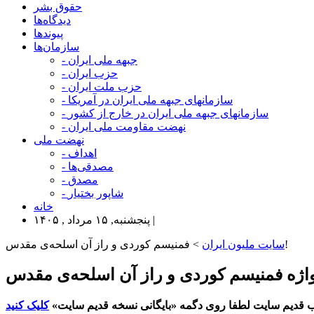
حقوق بشر
دیدگاه‌ها
پیوندها
سازمان‌ها
- جبهه ملی ایران
- حزب ایران
- حزب ملت ایران
- سازمانهای جبهه ملی ایران در آمریکا
- سازمانهای جبهه ملی ایران در خارج از کشور
- نهضت مقاومت ملی ایران
نهضت ملی
- اهداف
- مصدقی‌ها
- مصدق
- شاپور بختیار
خانه
پنجشنبه, ۱۵ مرداد , ۱۴۰۵ |
> فمنیسم کوردی و راز آن اسلحەی مقدس!
سایت ملیون ایران
 قدیم سایت لطفا روی دگمه «بایگانی نسخه قدیم سایت»
کلیک کنید