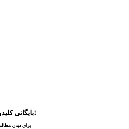
بایگانی کلیدواژه فمنیسم کوردی و راز آن اسلحەی مقدس!
برای دیدن مطالب