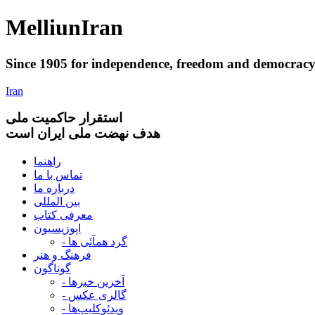
Melliun
Iran
Since 1905 for
independence
,
freedom
and
democrac
Iran
استقرار
حاکميت ملی
هدف نهضت ملی ایران است
راهنما
تماس با ما
درباره ما
بین المللی
معرفی کتاب
اپوزیسیون
- گرد همآئی ها
فرهنگ و هنر
گوناگون
- آخرین خبرها
- گالری عکس
- ویدئوکلیپ‌ها