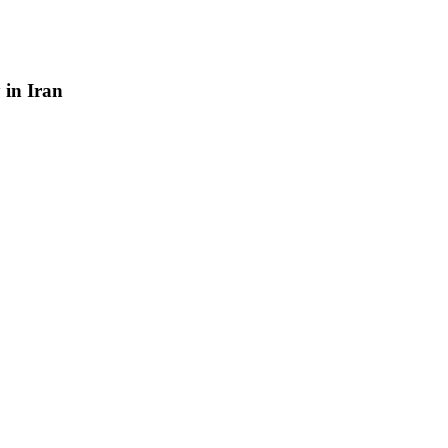
y
in
Iran