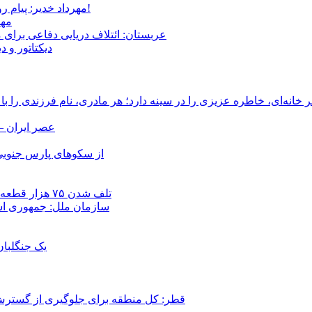
مهرداد خدیر: پیام روشن پزشکیان در گفت‌و‌گوی تصویری با مرد نامرئی: من هستم!
مهر
عربستان: ائتلاف دریایی دفاعی برای 
دیکتاتور و د
انه‌ای، خاطره عزیزی را در سینه دارد؛ هر مادری، نام فرزندی را با
عصر ایران –
از سکوهای پارس جنوبی
تلف شدن ۷۵ هزار قطعه ماهی در رودخانه مسقان شیراز بر اثر ورود شورابه فوق‌اشباع
سازمان ملل: جمهوری اسل
یک جنگلبا
قطر: کل منطقه برای جلوگیری از گسترش