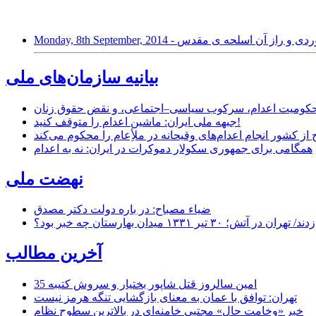
بیانیه سازمان‌های ملی
ر محکومیت اعدام، سرکوب سیاسی–اجتماعی، و نقض حقوق زنان
جبهه ملی ایران: ماشین اعدام را متوقف کنید!
از کشور انجام اعدام‌های وقیحانه در ملأِعام را محکوم می‌کند
همگامی برای جمهوری سکولار دموکرات در ایران: نه به اعدام
نهضت ملی
ضیاء مصباح: در باره دولت دکتر مصدق
۱ میدان بهارستان چه خبر بود؟
آخرین مطالب
35 امین سالروز قتل شاپور بختیار و سروش کتیبه
تهران: توافق با عمان به معنای بازگشایی تنگه هرمز نیست
خبر «وخامت حال» مجتبی خامنه‌ای در بالاترین سطوح نظام