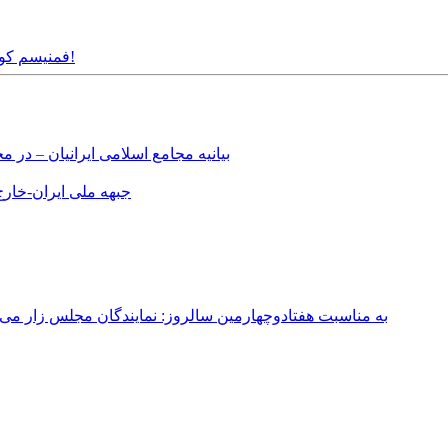
Monday, 8th September, 2014 - فمنیسم کوردی و راز آن اسلحه ی مقدس!
بیانیه مجامع اسلامی ایرانیان – د
جبهه ملی ایران-خارج 
به مناسبت هفتادوچهارمین سالروز: نمایندگان مجلس زار می‌زدند/ تهران در آتش؛ ۳۰ تیر ۳۳۱