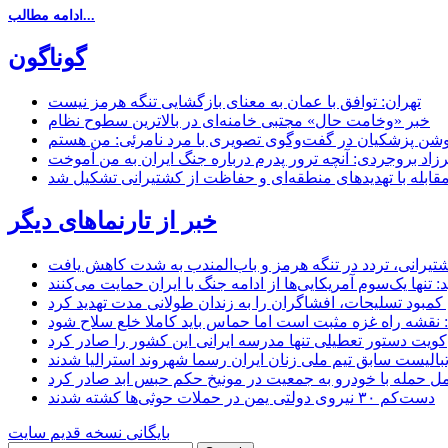
ادامه مطالب...
گوناگون
تهران: توافق با عمان به معنای بازگشایی تنگه هرمز نیست
خبر «وخامت حال» مجتبی خامنه‌ای در بالاترین سطوح نظام
زاد بروجردی: آنچه ترور پدرم درباره جنگ ایران به من آموخت
مقابله با تهدیدهای منطقه‌ای و حفاظت از کشتیرانی تشکیل شد
خبر از تارنماهای دیگر
 کشتیرانی، تردد در تنگه هرمز و باب‌المندب به شدت کاهش یافت
تنها یک‌سوم آمریکایی‌ها از ادامه جنگ با ایران حمایت می‌کنند
کمبود تسلیحات، افشاگران را به زندان طولانی مدت تهدید کرد
 نقشه راه غزه مثبت است اما حماس باید کاملا خلع سلاح شود
کویت دستور تعطیلی تنها مدرسه ایرانی این کشور را صادر کرد
بالیست سابق تیم ملی زنان ایران رسما شهروند استرالیا شدند
مل حمله با خودرو به جمعیت در مونیخ حکم حبس ابد صادر کرد
دست‌کم ۳۰ نیروی دولتی یمن در حملات حوثی‌ها کشته شدند
بایگانی نسخه قدیم سایت