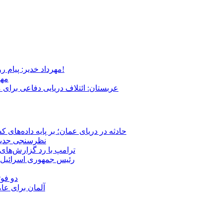
مهرداد خدیر: پیام روشن پزشکیان در گفت‌و‌گوی تصویری با مرد نامرئی: من هستم!
مهر
عربستان: ائتلاف دریایی دفاعی برای 
حادثه در دریای عمان؛ بر پایه داده‌های
نظرسنجی جدید: 
ترامپ با رد گزارش‌های 
رئیس‌ جمهوری اسرائیل:
دو فوت
آلمان برای عا