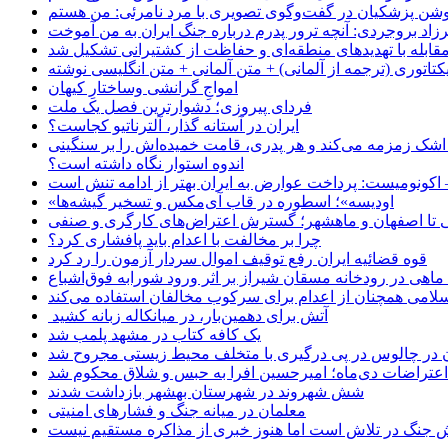
زاد بروجردی: آنچه ترور پدرم درباره جنگ ایران به من آموخت
مقابله با تهدیدهای منطقه‌ای و حفاظت از کشتیرانی تشکیل شد
یکتاتوری (ترجمه از آلمانی) + متن آلمانی + متن انگلیسی نوشته
‌امواجِ گرانشی وساختارِ کیهان
فردای پیروزی؛ دشوارترین فصل یک ملت
ایران در آستانه گذار، آلترناتیو کجاست؟
 اشک زمزمه می‌کند و هر پدری، قامت خمیده‌اش را بر سنگینی
اندوه استوار نگاه داشته است؟
 اکونومیست: پرداخت عوارض به ایران بهتر از ادامه تنش است
«اودیسه»؛ اسطوره در قاب آی‌مکس و تسخیر گیشه‌ها
 تا اصفهان و ماهشهر؛ گسترش اعتراض‌های کارگری و صنفی
چرا بر مخالفت با اعدام باید پافشاری کرد؟
قوه قضائیه ایران رفع توقیف اموال سردار آزمون را رد کرد
امی همچنان از اعدام برای سرکوب مخالفان استفاده می‌کند
آتش برای دهمین‌بار، در میانکاله زبانه کشید
یک کافه کتاب در مشهد پلمب شد
ن در چالوس در پی درگیری با متخلف محیط زیستی مجروح شد
اعتراضات دی‌ماه؛ امیرحسین افرا به حبس و شلاق محکوم شد
شش شهروند در شهرستان بهشهر بازداشت شدند
معلمان در میانه جنگ و فشارهای امنیتی
 جنگ در تلاش است اما هنوز خبری از مذاکره مستقیم نیست