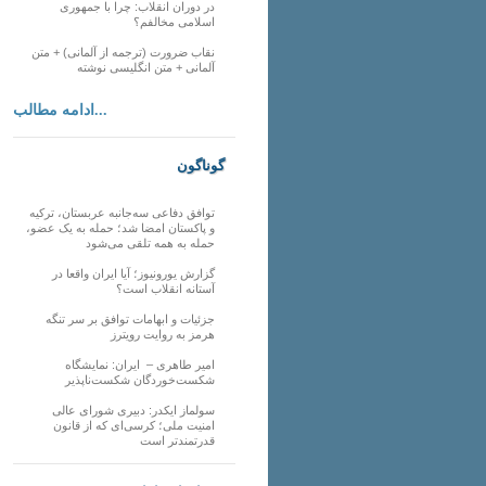
در دوران انقلاب: چرا با جمهوری
اسلامی مخالفم؟
نقاب ضرورت (ترجمه از آلمانی) + متن
آلمانی + متن انگلیسی نوشته
ادامه مطالب...
گوناگون
توافق دفاعی سه‌جانبه عربستان، ترکیه
و پاکستان امضا شد؛ حمله به یک عضو،
حمله به همه تلقی می‌شود
گزارش یورونیوز؛ آیا ایران واقعا در
آستانه انقلاب است؟
جزئیات و ابهامات توافق بر سر تنگه
هرمز به روایت رویترز
امیر طاهری – ایران: نمایشگاه
شکست‌خوردگان شکست‌ناپذیر
سولماز ایکدر: دبیری شورای عالی
امنیت ملی؛ کرسی‌ای که از قانون
قدرتمندتر است