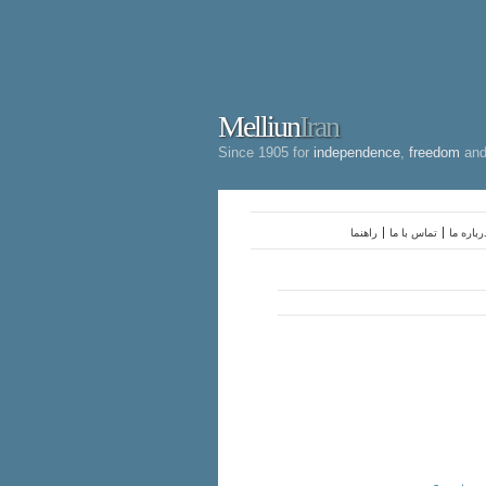
Melliun
Iran
Since 1905 for
independence
,
freedom
an
رباره ما
تماس با ما
راهنما