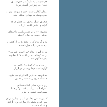
قدرت‌مندترین تلسکوپ خورشیدی
جهان چه چیزی را آشکار کرد؟
زندان لاکان رشت؛ حمزه درویش پس از
ضرب‌وشتم به بهداری منتقل شد
چاقوی اصیل زنجان زیر فشار فولاد
گران و اجناس تقلبی ارزان
مشهد؛ ۲۰ برابر شدن پلمب واحدهای
صنفی نسبت به سال گذشته
باد و گردوخاک در بخش‌هایی از کشور/
دریای مازندران مواج است
متا به اتهام ایجاد «مزاحمت عمومی»
برای کودکان به پرداخت ۵۶۷ میلیون
دلار محکوم شد
در هفته‌ای که گذشت؛ نگاهی به
گزارشات محیط زیستی در ایران
محکومیت شقایق افشار نجفی هنرمند
۱۸ساله قزوینی به ۹سال حبس
رنج خانواده‌های کشته‌شدگان
اعتراضات؛ از پلمب کسب‌وکارها تا
ممنوعیت حضور بر مزار
کانون صنفی معلمان ایران: مبارزه برای
لغو اعدام بخشی از مبارزه برای آزادی
و عدالت است