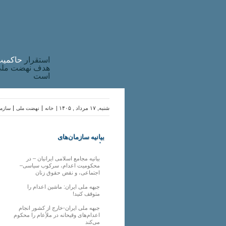
استقرار
حاکميت
هدف نهضت ملی 
است
شنبه, ۱۷ مرداد , ۱۴۰۵ |
خانه
نهضت ملی
سازما
بیانیه سازمان‌های
ملی
بیانیه مجامع اسلامی ایرانیان – در
محکومیت اعدام، سرکوب سیاسی–
اجتماعی، و نقض حقوق زنان
جبهه ملی ایران: ماشین اعدام را
متوقف کنید!
جبهه ملی ایران-خارج از کشور انجام
اعدام‌های وقیحانه در ملأِعام را محکوم
می‌کند