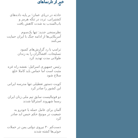
خبر از تارنماهای
دیگر
حادثه در دریای عمان؛ بر پایه داده‌های
کشتیرانی، تردد در تنگه هرمز و
باب‌المندب به شدت کاهش یافت
نظرسنجی جدید: تنها یک‌سوم
آمریکایی‌ها از ادامه جنگ با ایران حمایت
می‌کنند
ترامپ با رد گزارش‌های کمبود
تسلیحات، افشاگران را به زندان
طولانی مدت تهدید کرد
رئیس‌ جمهوری اسرائیل: نقشه راه غزه
مثبت است اما حماس باید کاملا خلع
سلاح شود
کویت دستور تعطیلی تنها مدرسه ایرانی
این کشور را صادر کرد
دو فوتبالیست سابق تیم ملی زنان ایران
رسما شهروند استرالیا شدند
آلمان برای عامل حمله با خودرو به
جمعیت در مونیخ حکم حبس ابد صادر
کرد
دست‌کم ۳۰ نیروی دولتی یمن در حملات
حوثی‌ها کشته شدند