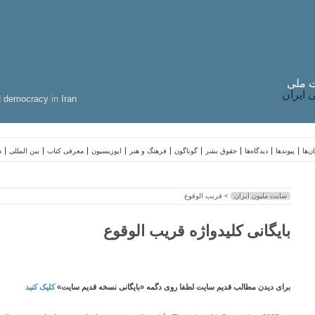
 ملی
ایران
d
democracy
in
Iran
ن‌ها
پیوندها
دیدگاه‌ها
حقوق بشر
گوناگون
فرهنگ و هنر
اپوزیسیون
معرفی کتاب
بین المللی
د
سایت ملیون ایران
> قریب الوقوع
بایگانی کلیدواژه قریب الوقوع
برای دیدن مطالب قدیم سایت لطفا روی دگمه «بایگانی نسخه قدیم سایت»
کلیک کنید