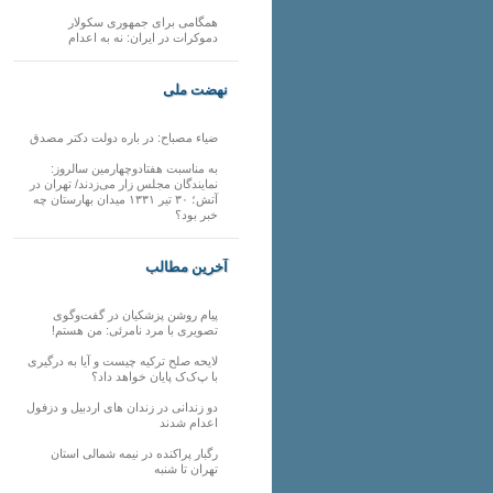
همگامی برای جمهوری سکولار
دموکرات در ایران: نه به اعدام
نهضت ملی
ضیاء مصباح: در باره دولت دکتر مصدق
به مناسبت هفتادوچهارمین سالروز:
نمایندگان مجلس زار می‌زدند/ تهران در
آتش؛ ۳۰ تیر ۱۳۳۱ میدان بهارستان چه
خبر بود؟
آخرین مطالب
پیام روشن پزشکیان در گفت‌و‌گوی
تصویری با مرد نامرئی: من هستم!
لایحه صلح ترکیه چیست و آیا به درگیری
با پ‌ک‌ک پایان خواهد داد؟
دو زندانی در زندان های اردبیل و دزفول
اعدام شدند
رگبار پراکنده در نیمه شمالی استان
تهران تا شنبه