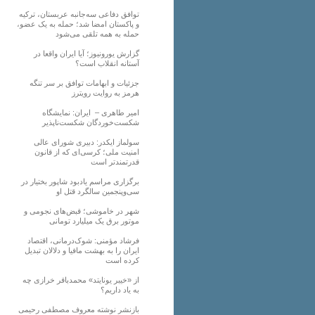
توافق دفاعی سه‌جانبه عربستان، ترکیه
و پاکستان امضا شد؛ حمله به یک عضو،
حمله به همه تلقی می‌شود
گزارش یورونیوز؛ آیا ایران واقعا در
آستانه انقلاب است؟
جزئیات و ابهامات توافق بر سر تنگه
هرمز به روایت رویترز
امیر طاهری – ایران: نمایشگاه
شکست‌خوردگان شکست‌ناپذیر
سولماز ایکدر: دبیری شورای عالی
امنیت ملی؛ کرسی‌ای که از قانون
قدرتمندتر است
برگزاری مراسم یادبود شاپور بختیار در
سی‌وپنجمین سالگرد قتل او
شهر در خاموشی؛ قبض‌های نجومی و
موتور برق یک میلیارد تومانی
فرشاد مؤمنی: شوک‌درمانی، اقتصاد
ایران را به بهشت مافیا و دلالان تبدیل
کرده است
از «خیبر یونایتد» محمدباقر خرازی چه
به یاد داریم؟
بازنشر نوشته معروف مصطفی رحیمی