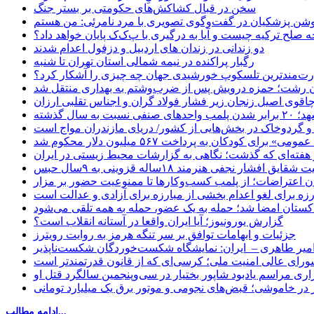
سخن در قبال کشاکش‌های حکومتی بر بستر جنگ
حه صلح ترکیه چیست و آیا به درگیری با پ‌ک‌ک پایان خواهد داد؟
دو زندانی در زندان های اردبیل و دزفول اعدام شدند
رگبار پراکنده در نیمه شمالی استان تهران تا شنبه
ت‌مندترین تلسکوپ خورشیدی جهان چه چیزی را آشکار کرد؟
ان رشت؛ حمزه درویش پس از ضرب‌وشتم به بهداری منتقل شد
اقوی اصیل زنجان زیر فشار فولاد گران و اجناس تقلبی ارزان
ب واحدهای صنفی نسبت به سال گذشته
 و گردوخاک در بخش‌هایی از کشور/ دریای مازندران مواج است
ای کودکان به پرداخت ۵۶۷ میلیون دلار محکوم شد
 هفته‌ای که گذشت؛ نگاهی به گزارشات محیط زیستی در ایران
یق افشار نجفی هنرمند ۱۸ساله قزوینی به ۹سال حبس
ان اعتراضات؛ از پلمب کسب‌وکارها تا ممنوعیت حضور بر مزار
رزه برای لغو اعدام بخشی از مبارزه برای آزادی و عدالت است
اکستان امضا شد؛ حمله به یک عضو، حمله به همه تلقی می‌شود
گزارش یورونیوز؛ آیا ایران واقعا در آستانه انقلاب است؟
جزئیات و ابهامات توافق بر سر تنگه هرمز به روایت رویترز
میر طاهری – ایران: نمایشگاه شکست‌خوردگان شکست‌ناپذیر
شورای عالی امنیت ملی؛ کرسی‌ای که از قانون قدرتمندتر است
اری مراسم یادبود شاپور بختیار در سی‌وپنجمین سالگرد قتل او
در خاموشی؛ قبض‌های نجومی و موتور برق یک میلیارد تومانی
ادامه مطالب...