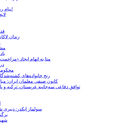
پیام روشن پزشکیان در گفت‌و‌گوی تصویری با مرد نامرئی: من هستم!
لای
قدر
زندان لاک
چ
مشهد؛ ۲۰ برابر شدن پلم
باد
متا به اتهام ایجاد «مزاحمت عمومی» بر
در
محکومیت شقا
رنج خانواده‌های کشته‌شدگ
کانون صنفی معلمان ایران: مبا
توافق دفاعی سه‌جانبه عربستان، ترکیه و پ
ا
سولماز ایکدر: دبیری 
برگز
شهر 