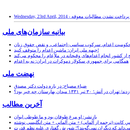
بیانیه سازمان‌های ملی
ر محکومیت اعدام، سرکوب سیاسی–اجتماعی، و نقض حقوق زنان
جبهه ملی ایران: ماشین اعدام را متوقف کنید!
از کشور انجام اعدام‌های وقیحانه در ملأِعام را محکوم می‌کند
همگامی برای جمهوری سکولار دموکرات در ایران: نه به اعدام
نهضت ملی
ضیاء مصباح: در باره دولت دکتر مصدق
۱ میدان بهارستان چه خبر بود؟
آخرین مطالب
بازنشر: او مرغ طوفان بود و ما طوطی ایوان
ِ کانت (ترجمه از آلمانی) + متن آلمانی + متن انگلیسی نوشته
‌داند که دیگران نمی‌گویند؟؛ شورشِ گفتاری علیه نظم قدرت