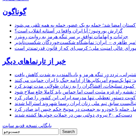
گوناگون
اکستان امضا شد؛ حمله به یک عضو، حمله به همه تلقی می‌شود
گزارش یورونیوز؛ آیا ایران واقعا در آستانه انقلاب است؟
جزئیات و ابهامات توافق بر سر تنگه هرمز به روایت رویترز
میر طاهری – ایران: نمایشگاه شکست‌خوردگان شکست‌ناپذیر
شورای عالی امنیت ملی؛ کرسی‌ای که از قانون قدرتمندتر است
خبر از تارنماهای دیگر
 کشتیرانی، تردد در تنگه هرمز و باب‌المندب به شدت کاهش یافت
تنها یک‌سوم آمریکایی‌ها از ادامه جنگ با ایران حمایت می‌کنند
کمبود تسلیحات، افشاگران را به زندان طولانی مدت تهدید کرد
 نقشه راه غزه مثبت است اما حماس باید کاملا خلع سلاح شود
کویت دستور تعطیلی تنها مدرسه ایرانی این کشور را صادر کرد
بالیست سابق تیم ملی زنان ایران رسما شهروند استرالیا شدند
مل حمله با خودرو به جمعیت در مونیخ حکم حبس ابد صادر کرد
دست‌کم ۳۰ نیروی دولتی یمن در حملات حوثی‌ها کشته شدند
بایگانی نسخه قدیم سایت