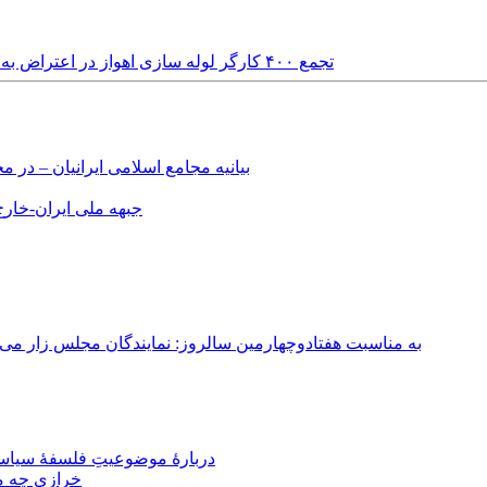
Wednesday, 23rd April, 2014 - تجمع ۴۰۰ کارگر لوله سازی اهواز در اعتراض به پرداخت نشدن مطالبات معوقه
بیانیه مجامع اسلامی ایرانیان – د
جبهه ملی ایران-خارج 
به مناسبت هفتادوچهارمین سالروز: نمایندگان مجلس زار می‌زدند/ تهران در آتش؛ ۳۰ تیر ۳۳۱
دربارهٔ موضوعیتِ فلسفهٔ سیاسی
خرازی چه می