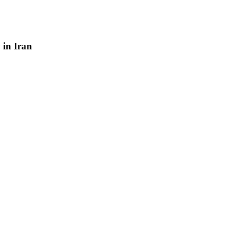
y
in
Iran