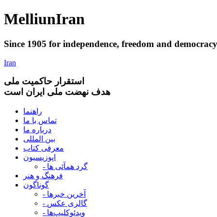
Melliun
Iran
Since 1905 for
independence
,
freedom
and
democrac
Iran
استقرار
حاکميت ملی
هدف نهضت ملی ایران است
راهنما
تماس با ما
درباره ما
بین المللی
معرفی کتاب
اپوزیسیون
- گرد همآئی ها
فرهنگ و هنر
گوناگون
- آخرین خبرها
- گالری عکس
- ویدئوکلیپ‌ها