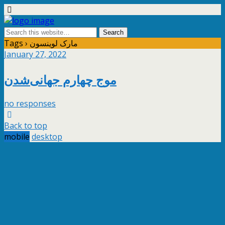
Tags › مارک لوینسون
January 27, 2022
موج چهارم جهانی‌شدن
no responses
Back to top
mobile
desktop