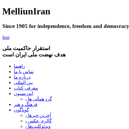
Melliun
Iran
Since 1905 for
independence
,
freedom
and
democrac
Iran
استقرار
حاکميت ملی
هدف نهضت ملی ایران است
راهنما
تماس با ما
درباره ما
بین المللی
معرفی کتاب
اپوزیسیون
- گرد همآئی ها
فرهنگ و هنر
گوناگون
- آخرین خبرها
- گالری عکس
- ویدئوکلیپ‌ها