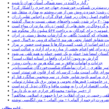
رگبار پراکنده در نیمه شمالی استان تهران تا شنبه
ت‌مندترین تلسکوپ خورشیدی جهان چه چیزی را آشکار کرد؟
ان رشت؛ حمزه درویش پس از ضرب‌وشتم به بهداری منتقل شد
اقوی اصیل زنجان زیر فشار فولاد گران و اجناس تقلبی ارزان
ب واحدهای صنفی نسبت به سال گذشته
 و گردوخاک در بخش‌هایی از کشور/ دریای مازندران مواج است
ای کودکان به پرداخت ۵۶۷ میلیون دلار محکوم شد
 هفته‌ای که گذشت؛ نگاهی به گزارشات محیط زیستی در ایران
یق افشار نجفی هنرمند ۱۸ساله قزوینی به ۹سال حبس
ان اعتراضات؛ از پلمب کسب‌وکارها تا ممنوعیت حضور بر مزار
رزه برای لغو اعدام بخشی از مبارزه برای آزادی و عدالت است
اکستان امضا شد؛ حمله به یک عضو، حمله به همه تلقی می‌شود
گزارش یورونیوز؛ آیا ایران واقعا در آستانه انقلاب است؟
جزئیات و ابهامات توافق بر سر تنگه هرمز به روایت رویترز
میر طاهری – ایران: نمایشگاه شکست‌خوردگان شکست‌ناپذیر
شورای عالی امنیت ملی؛ کرسی‌ای که از قانون قدرتمندتر است
اری مراسم یادبود شاپور بختیار در سی‌وپنجمین سالگرد قتل او
در خاموشی؛ قبض‌های نجومی و موتور برق یک میلیارد تومانی
نی، اقتصاد ایران را به بهشت مافیا و دلالان تبدیل کرده است
از «خیبر یونایتد» محمدباقر خرازی چه به یاد داریم؟
 رحیمی در دوران انقلاب: چرا با جمهوری اسلامی مخالفم؟
رورت (ترجمه از آلمانی) + متن آلمانی + متن انگلیسی نوشته
ادامه مطالب...