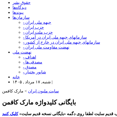
حقوق بشر
دیدگاه‌ها
پیوندها
سازمان‌ها
- جبهه ملی ایران
- حزب ایران
- حزب ملت ایران
- سازمانهای جبهه ملی ایران در آمریکا
- سازمانهای جبهه ملی ایران در خارج از کشور
- نهضت مقاومت ملی ایران
نهضت ملی
- اهداف
- مصدقی‌ها
- مصدق
- شاپور بختیار
خانه
شنبه, ۱۷ مرداد , ۱۴۰۵ |
سایت ملیون ایران
> مارک کافمن
بایگانی کلیدواژه مارک کافمن
 قدیم سایت لطفا روی دگمه «بایگانی نسخه قدیم سایت»
کلیک کنید