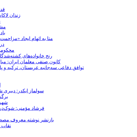
قدر
زندان لاک
چ
مشهد؛ ۲۰ برابر شدن پلم
باد
متا به اتهام ایجاد «مزاحمت عمومی» بر
در
محکومیت شقا
رنج خانواده‌های کشته‌شدگ
کانون صنفی معلمان ایران: مبا
توافق دفاعی سه‌جانبه عربستان، ترکیه و پ
ا
سولماز ایکدر: دبیری 
برگز
شهر 
فرشاد مؤمنی: شوک‌درما
بازنشر نوشته معروف مصطفی
نقاب ض