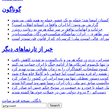
گوناگون
اکستان امضا شد؛ حمله به یک عضو، حمله به همه تلقی می‌شود
گزارش یورونیوز؛ آیا ایران واقعا در آستانه انقلاب است؟
جزئیات و ابهامات توافق بر سر تنگه هرمز به روایت رویترز
میر طاهری – ایران: نمایشگاه شکست‌خوردگان شکست‌ناپذیر
شورای عالی امنیت ملی؛ کرسی‌ای که از قانون قدرتمندتر است
خبر از تارنماهای دیگر
 کشتیرانی، تردد در تنگه هرمز و باب‌المندب به شدت کاهش یافت
تنها یک‌سوم آمریکایی‌ها از ادامه جنگ با ایران حمایت می‌کنند
کمبود تسلیحات، افشاگران را به زندان طولانی مدت تهدید کرد
 نقشه راه غزه مثبت است اما حماس باید کاملا خلع سلاح شود
کویت دستور تعطیلی تنها مدرسه ایرانی این کشور را صادر کرد
بالیست سابق تیم ملی زنان ایران رسما شهروند استرالیا شدند
مل حمله با خودرو به جمعیت در مونیخ حکم حبس ابد صادر کرد
دست‌کم ۳۰ نیروی دولتی یمن در حملات حوثی‌ها کشته شدند
بایگانی نسخه قدیم سایت