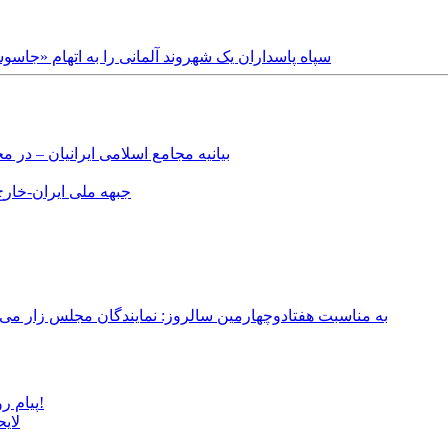
Saturday, 21st June, 2025 - سپاه پاسداران یک شهروند آلمانی را به
بیانیه مجامع اسلامی ایرانیان – د
جبهه ملی ایران-خارج 
به مناسبت هفتادوچهارمین سالروز: نمایندگان مجلس زار می‌زدند/ تهران در آتش؛ ۳۰ تیر ۳۳۱
پیام روشن پزشکیان در گفت‌و‌گوی تصویری با مرد نامرئی: من هستم!
لای