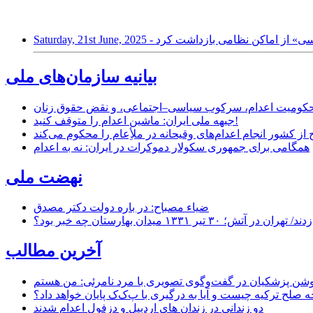
 اتهام «جاسوسی» از اماکن نظامی بازداشت کرد
بیانیه سازمان‌های ملی
ر محکومیت اعدام، سرکوب سیاسی–اجتماعی، و نقض حقوق زنان
جبهه ملی ایران: ماشین اعدام را متوقف کنید!
از کشور انجام اعدام‌های وقیحانه در ملأِعام را محکوم می‌کند
همگامی برای جمهوری سکولار دموکرات در ایران: نه به اعدام
نهضت ملی
ضیاء مصباح: در باره دولت دکتر مصدق
۱ میدان بهارستان چه خبر بود؟
آخرین مطالب
حه صلح ترکیه چیست و آیا به درگیری با پ‌ک‌ک پایان خواهد داد؟
دو زندانی در زندان های اردبیل و دزفول اعدام شدند