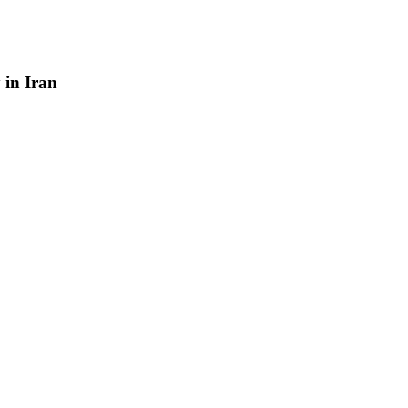
y
in
Iran