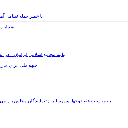
Thursday, 17th July, 2025 - با خط
 August, 2020
بیانیه مجامع اسلامی ایرانیان – د
جبهه ملی ایران-خارج 
به مناسبت هفتادوچهارمین سالروز: نمایندگان مجلس زار می‌زدند/ تهران در آتش؛ ۳۰ تیر ۳۳۱