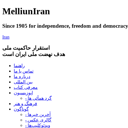
Melliun
Iran
Since 1905 for
independence
,
freedom
and
democrac
Iran
استقرار
حاکميت ملی
هدف نهضت ملی ایران است
راهنما
تماس با ما
درباره ما
بین المللی
معرفی کتاب
اپوزیسیون
- گرد همآئی ها
فرهنگ و هنر
گوناگون
- آخرین خبرها
- گالری عکس
- ویدئوکلیپ‌ها