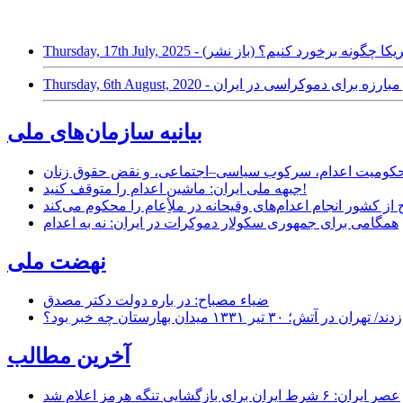
ر حمله نظامی آمریکا چگونه برخورد کنیم؟ (باز نشر)
Thursday, 6th - بختیار و مبارزه برای دموکراسی در ایران
بیانیه سازمان‌های ملی
ر محکومیت اعدام، سرکوب سیاسی–اجتماعی، و نقض حقوق زنان
جبهه ملی ایران: ماشین اعدام را متوقف کنید!
از کشور انجام اعدام‌های وقیحانه در ملأِعام را محکوم می‌کند
همگامی برای جمهوری سکولار دموکرات در ایران: نه به اعدام
نهضت ملی
ضیاء مصباح: در باره دولت دکتر مصدق
۱ میدان بهارستان چه خبر بود؟
آخرین مطالب
عصر ایران: ۶ شرط ایران برای بازگشایی تنگه هرمز اعلام شد