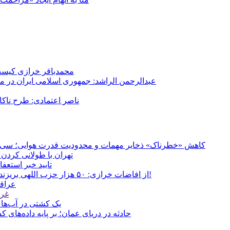
محمدباقر خرازی کیست؟
عبدالرحمن الراشد: جمهوری اسلامی ایران در م
ناصر اعتمادی: طرح ناک
کاهش «خطرناک» ذخایر مهمات و محدودیت قدرت هوایی؛ سی‌ان‌ا
تهران با طولانی کردن 
تایید خبر استعف
از افاضات خرازی: ۵۰ هزار حزب اللهی بریزند خیابان‌ها و بی حجاب‌ها را بکشند و نیرو‌های دولتی را ناکار کنند!
عراقچ
غری
یک کشتی در آب‌های
حادثه در دریای عمان؛ بر پایه داده‌های