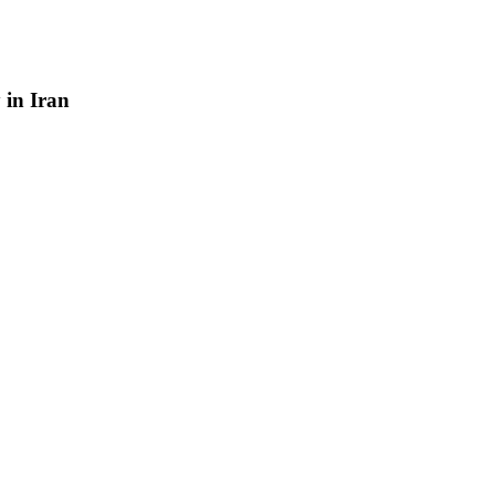
y
in
Iran