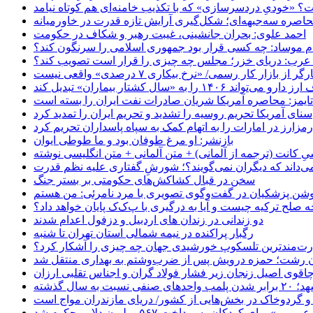
 «خودیِ دردسرسازی» که با تکذیب خامنه‌ای هم کوتاه نیامد
حاصره سه‌جبهه‌ای؛ شکل‌گیری آرایش تازه قدرت در خاورمیانه
احمد علوی: بحران جانشینی، غیبت رهبر و شکاف در حکومت
ام موساد: چه کسی قرار بود جمهوری اسلامی را سرنگون کند؟
رب: دریای خزر؛ مجلس چه چیزی را قرار است تصویب کند؟
بازار کار رسمی/ «نرخ بیکاری ۷ درصدی» واقعی نیست
«سال کشتار بیماران» تبدیل کند
‌تایمز: محاصره آمریکا شریان صادرات نفت ایران را بسته است
سنای آمریکا تحریم روسیه را تشدید و تحریم ایران را تمدید کرد
زارز در امارات را به اتهام کمک به سپاه پاسداران تحریم کرد
بازنشر: او مرغ طوفان بود و ما طوطی ایوان
ِ کانت (ترجمه از آلمانی) + متن آلمانی + متن انگلیسی نوشته
‌داند که دیگران نمی‌گویند؟؛ شورشِ گفتاری علیه نظم قدرت
سخن در قبال کشاکش‌های حکومتی بر بستر جنگ
حه صلح ترکیه چیست و آیا به درگیری با پ‌ک‌ک پایان خواهد داد؟
دو زندانی در زندان های اردبیل و دزفول اعدام شدند
رگبار پراکنده در نیمه شمالی استان تهران تا شنبه
ت‌مندترین تلسکوپ خورشیدی جهان چه چیزی را آشکار کرد؟
ان رشت؛ حمزه درویش پس از ضرب‌وشتم به بهداری منتقل شد
اقوی اصیل زنجان زیر فشار فولاد گران و اجناس تقلبی ارزان
ب واحدهای صنفی نسبت به سال گذشته
 و گردوخاک در بخش‌هایی از کشور/ دریای مازندران مواج است
ای کودکان به پرداخت ۵۶۷ میلیون دلار محکوم شد