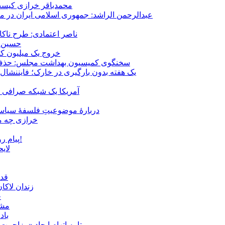
محمدباقر خرازی کیست؟
عبدالرحمن الراشد: جمهوری اسلامی ایران در م
ناصر اعتمادی: طرح ناک
حسین ع
خروج یک میلیون کارگر از 
سخنگوی کمیسیون بهداشت مجلس: حذف ارز دارو می‌تواند ۱۴۰۶ را به 
یک هفته بدون بارگیری در خارک؛ فایننشال
آمریکا یک شبکه صرافی رم
دربارهٔ موضوعیتِ فلسفهٔ سیاسی
خرازی چه می
پیام روشن پزشکیان در گفت‌و‌گوی تصویری با مرد نامرئی: من هستم!
لای
قدر
زندان لاک
چ
مشهد؛ ۲۰ برابر شدن پلم
باد
متا به اتهام ایجاد «مزاحمت عمومی» بر