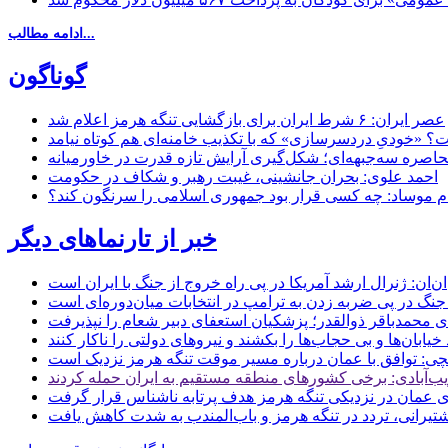
ادامه مطالب...
گوناگون
عصر ایران: ۶ شرط ایران برای بازگشایی تنگه هرمز اعلام شد
 «خودیِ دردسرسازی» که با تکذیب خامنه‌ای هم کوتاه نیامد
حاصره سه‌جبهه‌ای؛ شکل‌گیری آرایش تازه قدرت در خاورمیانه
احمد علوی: بحران جانشینی، غیبت رهبر و شکاف در حکومت
ام موساد: چه کسی قرار بود جمهوری اسلامی را سرنگون کند؟
خبر از تارنماهای دیگر
ن: ژنرال ارشد آمریکا در پی راه خروج از جنگ با ایران است
جنگ در پی ضربه زدن به ترامپ در انتخابات میان‌دوره‌ای است
ای محمدباقر ذوالقدر؛ پزشکیان استعفای دبیر شعام را نپذیرفت
ی: توافق با عمان درباره مسیر موقت تنگه هرمز نزدیک است
ب‌آبادی: برخی کشورهای منطقه مستقیم به ایران حمله کردند
 عمان در نزدیکی تنگه هرمز هدف پرتابه ناشناس قرار گرفت
 کشتیرانی، تردد در تنگه هرمز و باب‌المندب به شدت کاهش یافت