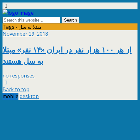
Tags › مبتلا به سل
November 29, 2018
از هر ۱۰۰ هزار نفر در ایران «۱۴ نفر» مبتلا
به سل هستند
no responses
Back to top
mobile
desktop