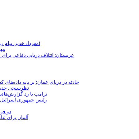
مهرداد خدیر: پیام روشن پزشکیان در گفت‌و‌گوی تصویری با مرد نامرئی: من هستم!
مهر
عربستان: ائتلاف دریایی دفاعی برای 
حادثه در دریای عمان؛ بر پایه داده‌های
نظرسنجی جدید: 
ترامپ با رد گزارش‌های 
رئیس‌ جمهوری اسرائیل:
دو فوت
آلمان برای عا