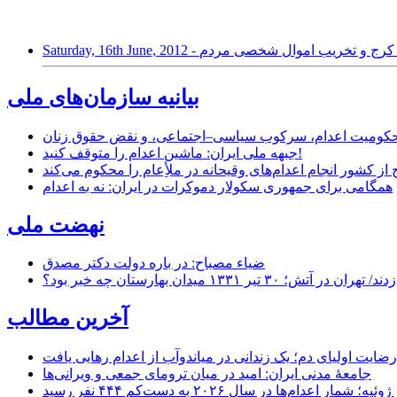
مسکونی اندیشه کرج و تخریب اموال شخصی مردم
بیانیه سازمان‌های ملی
ر محکومیت اعدام، سرکوب سیاسی–اجتماعی، و نقض حقوق زنان
جبهه ملی ایران: ماشین اعدام را متوقف کنید!
از کشور انجام اعدام‌های وقیحانه در ملأِعام را محکوم می‌کند
همگامی برای جمهوری سکولار دموکرات در ایران: نه به اعدام
نهضت ملی
ضیاء مصباح: در باره دولت دکتر مصدق
۱ میدان بهارستان چه خبر بود؟
آخرین مطالب
رضایت اولیای دم؛ یک زندانی در میاندوآب از اعدام رهایی یافت
جامعهٔ مدنی ایران: امید در میان ترومای جمعی و ویرانی‌ها