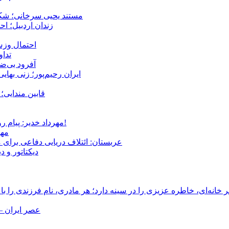
مستند یحیی سرخانی؛ شکن
زندان اردبیل؛ احراز هویت ۵۴ شهروند بازداشت‌ش
احتمال وزش
تداوم 
آفرود بی‌ضا
ایران رحیم‌پور؛ زنی بهای
قابین مندایی؛ 
مهرداد خدیر: پیام روشن پزشکیان در گفت‌و‌گوی تصویری با مرد نامرئی: من هستم!
مهر
عربستان: ائتلاف دریایی دفاعی برای 
دیکتاتور و د
انه‌ای، خاطره عزیزی را در سینه دارد؛ هر مادری، نام فرزندی را با
عصر ایران –