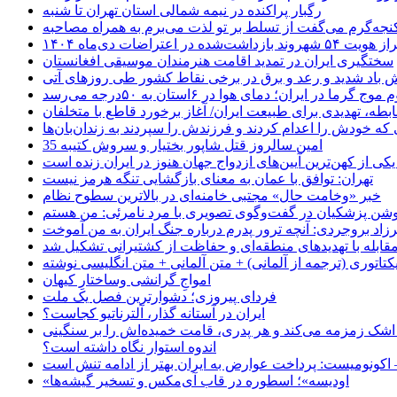
رگبار پراکنده در نیمه شمالی استان تهران تا شنبه
جه‌گرم می‌گفت از تسلط بر تو لذت می‌برم به همراه مصاحبه
ده در اعتراضات دی‌ماه ۱۴۰۴
سختگیری ایران در تمدید اقامت هنرمندان موسیقی افغانستان
 باد شدید و رعد و برق در برخی نقاط کشور طی روزهای آتی
موج گرما در ایران؛ دمای هوا در ۶استان به ۵۰درجه می‌رسد
بطه، تهدیدی برای طبیعت ایران/ آغاز برخورد قاطع با متخلفان
ی که خودش را اعدام کردند و فرزندش را سپردند به زندان‌بان‌ها
35 امین سالروز قتل شاپور بختیار و سروش کتیبه
یکی از کهن‌ترین آیین‌های ازدواج جهان هنوز در ایران زنده است
تهران: توافق با عمان به معنای بازگشایی تنگه هرمز نیست
خبر «وخامت حال» مجتبی خامنه‌ای در بالاترین سطوح نظام
زاد بروجردی: آنچه ترور پدرم درباره جنگ ایران به من آموخت
مقابله با تهدیدهای منطقه‌ای و حفاظت از کشتیرانی تشکیل شد
یکتاتوری (ترجمه از آلمانی) + متن آلمانی + متن انگلیسی نوشته
‌امواجِ گرانشی وساختارِ کیهان
فردای پیروزی؛ دشوارترین فصل یک ملت
ایران در آستانه گذار، آلترناتیو کجاست؟
 اشک زمزمه می‌کند و هر پدری، قامت خمیده‌اش را بر سنگینی
اندوه استوار نگاه داشته است؟
 اکونومیست: پرداخت عوارض به ایران بهتر از ادامه تنش است
«اودیسه»؛ اسطوره در قاب آی‌مکس و تسخیر گیشه‌ها