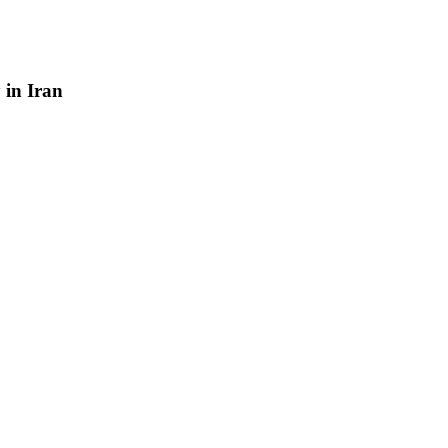
y
in
Iran