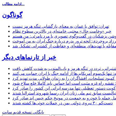
ادامه مطالب...
گوناگون
تهران: توافق با عمان به معنای بازگشایی تنگه هرمز نیست
خبر «وخامت حال» مجتبی خامنه‌ای در بالاترین سطوح نظام
زاد بروجردی: آنچه ترور پدرم درباره جنگ ایران به من آموخت
مقابله با تهدیدهای منطقه‌ای و حفاظت از کشتیرانی تشکیل شد
خبر از تارنماهای دیگر
 کشتیرانی، تردد در تنگه هرمز و باب‌المندب به شدت کاهش یافت
تنها یک‌سوم آمریکایی‌ها از ادامه جنگ با ایران حمایت می‌کنند
کمبود تسلیحات، افشاگران را به زندان طولانی مدت تهدید کرد
 نقشه راه غزه مثبت است اما حماس باید کاملا خلع سلاح شود
کویت دستور تعطیلی تنها مدرسه ایرانی این کشور را صادر کرد
بالیست سابق تیم ملی زنان ایران رسما شهروند استرالیا شدند
مل حمله با خودرو به جمعیت در مونیخ حکم حبس ابد صادر کرد
دست‌کم ۳۰ نیروی دولتی یمن در حملات حوثی‌ها کشته شدند
بایگانی نسخه قدیم سایت