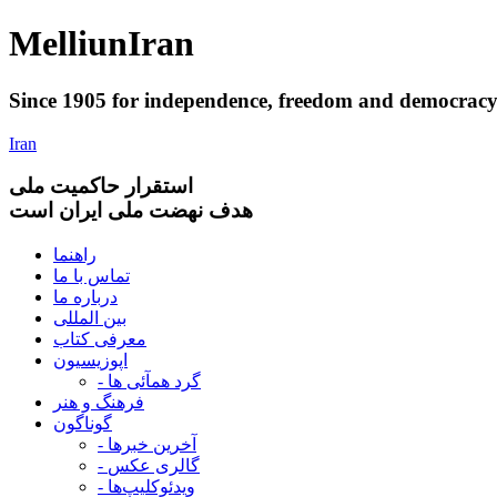
Melliun
Iran
Since 1905 for
independence
,
freedom
and
democrac
Iran
استقرار
حاکميت ملی
هدف نهضت ملی ایران است
راهنما
تماس با ما
درباره ما
بین المللی
معرفی کتاب
اپوزیسیون
- گرد همآئی ها
فرهنگ و هنر
گوناگون
- آخرین خبرها
- گالری عکس
- ویدئوکلیپ‌ها