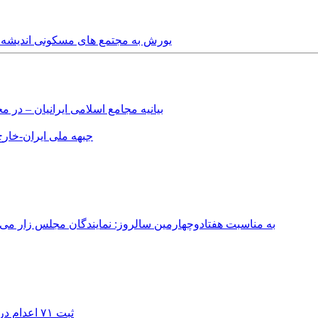
Saturday, 16th June, 2012 - یورش به مجتمع های 
بیانیه مجامع اسلامی ایرانیان – د
جبهه ملی ایران-خارج 
به مناسبت هفتادوچهارمین سالروز: نمایندگان مجلس زار می‌زدند/ تهران در آتش؛ ۳۰ تیر ۳۳۱
ثبت ۷۱ اعدام در ژوئیه؛ شمار اعدام‌ها در سال ۲۰۲۶ به دست‌کم ۴۴۴ نفر رسید