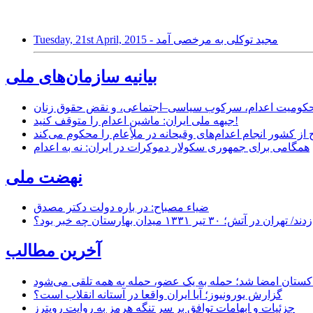
Tuesday, 21st April, 2015 - مجید توکلی به مرخصی آمد
بیانیه سازمان‌های ملی
ر محکومیت اعدام، سرکوب سیاسی–اجتماعی، و نقض حقوق زنان
جبهه ملی ایران: ماشین اعدام را متوقف کنید!
از کشور انجام اعدام‌های وقیحانه در ملأِعام را محکوم می‌کند
همگامی برای جمهوری سکولار دموکرات در ایران: نه به اعدام
نهضت ملی
ضیاء مصباح: در باره دولت دکتر مصدق
۱ میدان بهارستان چه خبر بود؟
آخرین مطالب
اکستان امضا شد؛ حمله به یک عضو، حمله به همه تلقی می‌شود
گزارش یورونیوز؛ آیا ایران واقعا در آستانه انقلاب است؟
جزئیات و ابهامات توافق بر سر تنگه هرمز به روایت رویترز