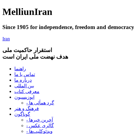
Melliun
Iran
Since 1905 for
independence
,
freedom
and
democrac
Iran
استقرار
حاکميت ملی
هدف نهضت ملی ایران است
راهنما
تماس با ما
درباره ما
بین المللی
معرفی کتاب
اپوزیسیون
- گرد همآئی ها
فرهنگ و هنر
گوناگون
- آخرین خبرها
- گالری عکس
- ویدئوکلیپ‌ها