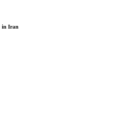
y
in
Iran