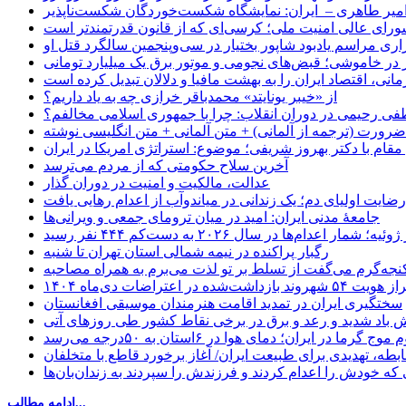
میر طاهری – ایران: نمایشگاه شکست‌خوردگان شکست‌ناپذیر
شورای عالی امنیت ملی؛ کرسی‌ای که از قانون قدرتمندتر است
اری مراسم یادبود شاپور بختیار در سی‌وپنجمین سالگرد قتل او
در خاموشی؛ قبض‌های نجومی و موتور برق یک میلیارد تومانی
نی، اقتصاد ایران را به بهشت مافیا و دلالان تبدیل کرده است
از «خیبر یونایتد» محمدباقر خرازی چه به یاد داریم؟
 رحیمی در دوران انقلاب: چرا با جمهوری اسلامی مخالفم؟
رورت (ترجمه از آلمانی) + متن آلمانی + متن انگلیسی نوشته
قام با دکتر بهروز شریفی؛ موضوع: استراتژی امریکا در ایران
آخرین سلاح حکومتی که از مردم می‌ترسد
عدالت، مالکیت و امنیت در دوران گذار
رضایت اولیای دم؛ یک زندانی در میاندوآب از اعدام رهایی یافت
جامعهٔ مدنی ایران: امید در میان ترومای جمعی و ویرانی‌ها
رگبار پراکنده در نیمه شمالی استان تهران تا شنبه
جه‌گرم می‌گفت از تسلط بر تو لذت می‌برم به همراه مصاحبه
ده در اعتراضات دی‌ماه ۱۴۰۴
سختگیری ایران در تمدید اقامت هنرمندان موسیقی افغانستان
 باد شدید و رعد و برق در برخی نقاط کشور طی روزهای آتی
موج گرما در ایران؛ دمای هوا در ۶استان به ۵۰درجه می‌رسد
بطه، تهدیدی برای طبیعت ایران/ آغاز برخورد قاطع با متخلفان
ی که خودش را اعدام کردند و فرزندش را سپردند به زندان‌بان‌ها
ادامه مطالب...