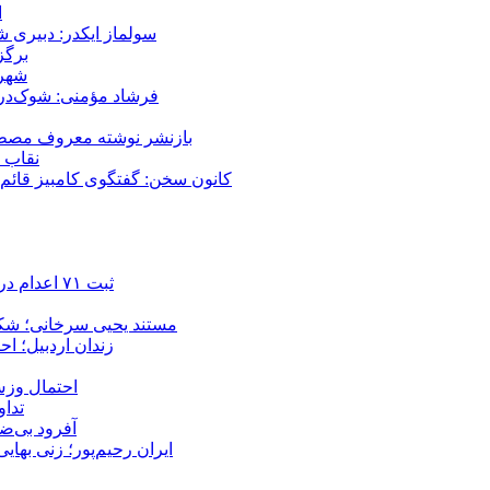
ا
سولماز ایکدر: دبیری 
برگز
شهر 
فرشاد مؤمنی: شوک‌درما
بازنشر نوشته معروف مصطفی
نقاب ض
کانون سخن: گفتگوی کامبیز قائم م
ثبت ۷۱ اعدام در ژوئیه؛ شمار اعدام‌ها در سال ۲۰۲۶ به دست‌کم ۴۴۴ نفر رسید
مستند یحیی سرخانی؛ شکن
زندان اردبیل؛ احراز هویت ۵۴ شهروند بازداشت‌ش
احتمال وزش
تداوم 
آفرود بی‌ضا
ایران رحیم‌پور؛ زنی بهای