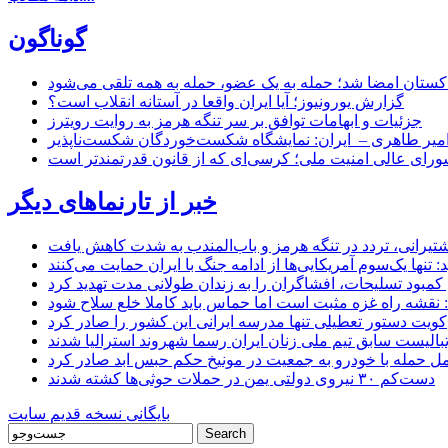
گوناگون
اکستان امضا شد؛ حمله به یک عضو، حمله به همه تلقی می‌شود
گزارش یورونیوز؛ آیا ایران واقعا در آستانه انقلاب است؟
جزئیات و ابهامات توافق بر سر تنگه هرمز به روایت رویترز
میر طاهری – ایران: نمایشگاه شکست‌خوردگان شکست‌ناپذیر
شورای عالی امنیت ملی؛ کرسی‌ای که از قانون قدرتمندتر است
خبر از تارنماهای دیگر
 کشتیرانی، تردد در تنگه هرمز و باب‌المندب به شدت کاهش یافت
تنها یک‌سوم آمریکایی‌ها از ادامه جنگ با ایران حمایت می‌کنند
کمبود تسلیحات، افشاگران را به زندان طولانی مدت تهدید کرد
 نقشه راه غزه مثبت است اما حماس باید کاملا خلع سلاح شود
کویت دستور تعطیلی تنها مدرسه ایرانی این کشور را صادر کرد
بالیست سابق تیم ملی زنان ایران رسما شهروند استرالیا شدند
مل حمله با خودرو به جمعیت در مونیخ حکم حبس ابد صادر کرد
دست‌کم ۳۰ نیروی دولتی یمن در حملات حوثی‌ها کشته شدند
بایگانی نسخه قدیم سایت