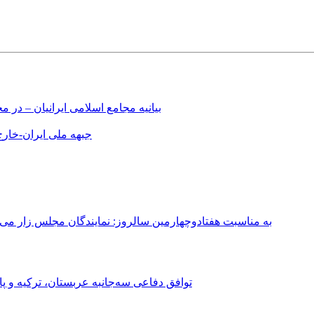
بیانیه مجامع اسلامی ایرانیان – د
جبهه ملی ایران-خارج 
به مناسبت هفتادوچهارمین سالروز: نمایندگان مجلس زار می‌زدند/ تهران در آتش؛ ۳۰ تیر ۳۳۱
توافق دفاعی سه‌جانبه عربستان، ترکیه و پ