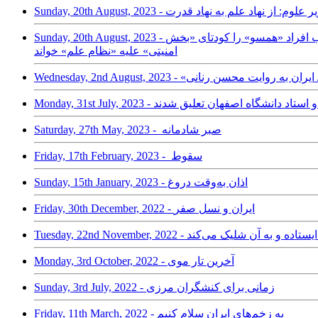
حسن رنانی به وزیر علوم: از نهاد علم به نهاد قدرت
Sunday, 20th August, 2023 - تداوم واکنش‌ها به «طرح جذب ۱۵ هزار عضو» هیئت علمی همسو با حکومت در دانشگاه‌ها: محسن رنانی اخراج استادان دانشگاه و جذب افراد «همسو» را کودتای «بخش
امنیتی» علیه «نظام علم» خواند
Wedn - «ایران پایدار» / ایران به روایت محسن رنانی
سرکوب دانشگاه؛ دو استاد دانشگاه اصفهان تعلیق شدند
Saturday, 27th May, 2023 - صبر شادمانه
Friday, 17th February, 2023 - سقوط
Sunday, 15th January, 2023 - اذان به‌وقت دروغ
Friday, 30th December, 2022 - ایران و نسل صفر
Monday, 3rd October, 2022 - آخرین تار موی
Sunday, 3rd July, 2022 - زمانی برای کنشگران مرزی
Friday, 11th March, 2022 - به زخم‌های ایران سلام کنیم