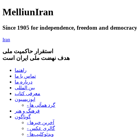
Melliun
Iran
Since 1905 for
independence
,
freedom
and
democrac
Iran
استقرار
حاکميت ملی
هدف نهضت ملی ایران است
راهنما
تماس با ما
درباره ما
بین المللی
معرفی کتاب
اپوزیسیون
- گرد همآئی ها
فرهنگ و هنر
گوناگون
- آخرین خبرها
- گالری عکس
- ویدئوکلیپ‌ها