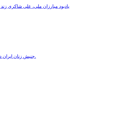
یادبود مبارزان ملی، علی شاکری زند 
جنبش زنان ایران در دوران محمدرضاشاه، بخش سوم – سازمان زنان در کنترل مردان! پس از کودتای ۱۳۳۲ دولت کنترل سازمان زنان را بدست گرفت.