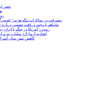
عصر ایر
بق
روب
پیشرفت در مذاکرات تنگه هرمز؛ بلومبرگ: 
نتانیاهو با وجود دریافت تضمین درباره
رویترز: آمریکا در جنگ با ایران
اتحادیه اروپا ۱.۴ میلیارد یورو از سود دارایی‌های مسدودشده روسیه را به اوکراین ‏اختصاص داد
کاهش تنش میان اسرائیل و حزب‌الله؛ بازگ