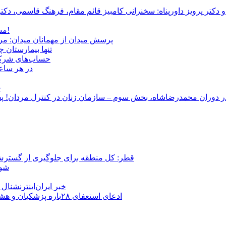
و دکتر پرویز داورپناه: سخنرانی کامبیز قائم مقام، فرهنگ قاسمی، 
مشروطۀ ایرانی 120 ساله شد/ فراز و نشیب آری، شکست اما نه!
پرسش میدان از مهمانان میدان: مردم کیست؟ و آ
تنها بیمارستان 
حساب‌های شرکت ملی نفت به‌
در هر ساعت
ج
قطر: کل منطقه برای جلوگیری از گسترش
شور
خبر ایران‌اینترنشنا
ادعای استعفای ۲۸باره پزشکیان و هشدار مجتبی خامنه‌ای در روایت خرازی؛ رئیس‌جمهور تکذیب کرد