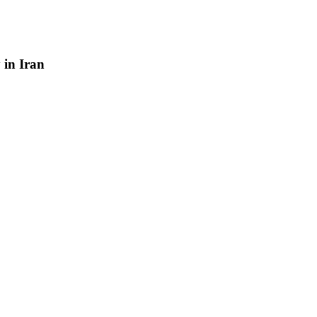
y
in
Iran