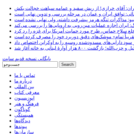
ان: آقای خرازی! از ریش سفید و عمامه سیاهت خجالت بکش
ائی: توافق ایران و عمان در مرحله بررسی و تدوین نهایی است
یو: مذاکرات تنگه هرمز پیشرفت داشته، ولی نهایی نشده است
ایران اجازه عملیات مین‌روبی به اروپایی‌ها را بررسی می‌کند
 خلع سلاح حماس، طرح مورد حمایت آمریکا برای غزه را رد کرد
 «تقریباً تمام» موشک‌های دقیق دوربرد خود را مصرف کرده است
شت ۸۰۰ هزار آوارۀ لبنانی به خانه‌ آغاز شد
بایگانی نسخه قدیم سایت
تماس با ما
درباره ما
بین المللی
معرفی کتاب
اپوزیسیون
فرهنگ و هنر
گوناگون
همبستگی
دیدگاه‌ها
پیوندها
سازمان‌ها