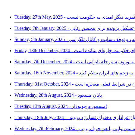
Tu - واکنش ظریف به تشکیل پرونده برای محسن رنانی
ی / حذف مطالب و توقف سایت و کانال تلگرامی
Friday, 13th December,  - برای حکومت چاره‌ای نمانده است
رباره حجاب نشانه ورود به مرحله ناتوانی است
Saturday, 16th November, 2024 - به زخم های ایران سلام کنید
Wednesday, 28th August, 2024 - پایان مسعود
Tuesday, 13th August, 2024 - مسعود و چوبه‌دار!
Thursday, 18th - به پیشواز عزاداری دختران نسل زد برویم
کل این است که نمی‌توانیم با هم حرف بزنیم