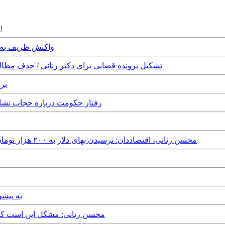
Tuesday, 27th May, 2025 - تقریبا دیگر امیدی به حکومت نیست!
esday, 7th January, 2025
Sunday, 5th January, 2025 - تشکیل پرونده قضایی برای دکتر رنان
2024
Saturday, 7th December, 2024 - رفتار حکومت د
Thursday, 31st October, 2024 - محسن رنانی، اقتصاددان: نرسیدن بهای دلار به ۲۰۰ هزار تومان در شرایط فعلی معجزه است
 July, 2024
Wednesday, 7th February, 2024 - محسن رنانی: مش