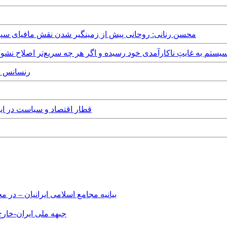
Wednesday, 7th October, 2020 - محسن رنانی: روحانی پیش از زمینگیر شدن نقش ما
بل ادامه نیست / این سیستم به غایتِ ناکارآمدی خود رسیده و اگر هر چه سریع‌تر اصلاح
19th July, 2020
Saturday, 20th June, 2020 - قطار اقتصا
بیانیه مجامع اسلامی ایرانیان – د
جبهه ملی ایران-خارج 