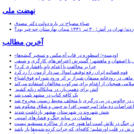
نهضت ملی
ضیاء مصباح: در باره دولت دکتر مصدق
۱ میدان بهارستان چه خبر بود؟
آخرین مطالب
«اودیسه»؛ اسطوره در قاب آی‌مکس و تسخیر گیشه‌ها
 تا اصفهان و ماهشهر؛ گسترش اعتراض‌های کارگری و صنفی
چرا بر مخالفت با اعدام باید پافشاری کرد؟
قوه قضائیه ایران رفع توقیف اموال سردار آزمون را رد کرد
امی همچنان از اعدام برای سرکوب مخالفان استفاده می‌کند
آتش برای دهمین‌بار، در میانکاله زبانه کشید
یک کافه کتاب در مشهد پلمب شد
ن در چالوس در پی درگیری با متخلف محیط زیستی مجروح شد
اعتراضات دی‌ماه؛ امیرحسین افرا به حبس و شلاق محکوم شد
شش شهروند در شهرستان بهشهر بازداشت شدند
معلمان در میانه جنگ و فشارهای امنیتی
 جنگ در تلاش است اما هنوز خبری از مذاکره مستقیم نیست
ش در قلب اورشلیم؛ کافه‌ای که جرات کرده شنبه‌ها باز باشد