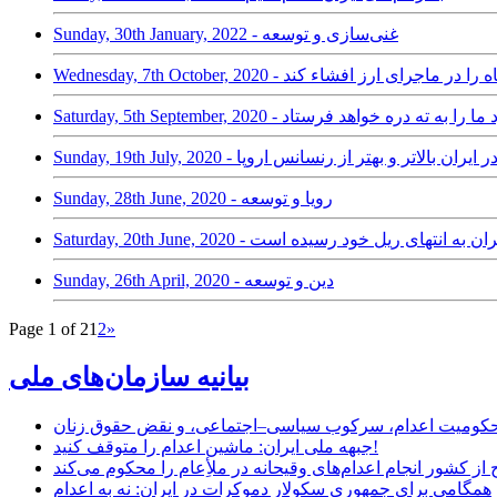
Sunday, 30th January, 2022 - غنی‌سازی و توسعه
فیای سپاه را در ماجرای ارز افشاء کند
 نشود ما را به ته دره خواهد فرستاد
Sunday,  - رنسانس در ایران بالاتر و بهتر از رنسانس اروپا
Sunday, 28th June, 2020 - رویا و توسعه
د و سیاست در ایران به انتهای ریل خود رسیده است
Sunday, 26th April, 2020 - دین و توسعه
Page 1 of 2
1
2
»
بیانیه سازمان‌های ملی
ر محکومیت اعدام، سرکوب سیاسی–اجتماعی، و نقض حقوق زنان
جبهه ملی ایران: ماشین اعدام را متوقف کنید!
از کشور انجام اعدام‌های وقیحانه در ملأِعام را محکوم می‌کند
همگامی برای جمهوری سکولار دموکرات در ایران: نه به اعدام