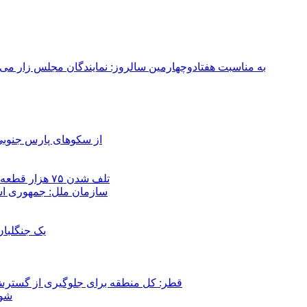
به مناسبت هفتادوچهارمین سالروز: نمایندگان مجلس زار می‌زدند/ تهران در آتش؛ ۳۰ تیر ۳۳۱
از سکوهای پارس جنوبی
تلف شدن ۷۵ هزار قطعه ماهی در رودخانه مسقان شیراز بر اثر ورود شورابه فوق‌اشباع
سازمان ملل: جمهوری اسل
یک جنگلبا
قطر: کل منطقه برای جلوگیری از گسترش
شور