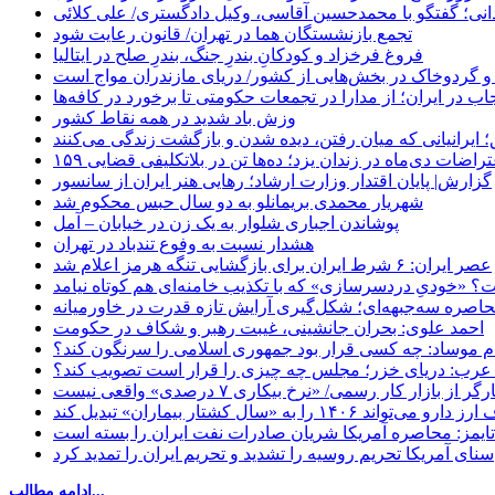
نی؛ گفتگو با محمدحسین آقاسی، وکیل دادگستری/ علی کلائی
تجمع بازنشستگان هما در تهران/ قانون رعایت شود
فروغ فرخزاد و کودکانِ بندرِ جنگ، بندرِ صلح در ایتالیا
 و گردوخاک در بخش‌هایی از کشور/ دریای مازندران مواج است
ب در ایران؛ از مدارا در تجمعات حکومتی تا برخورد در کافه‌ها
وزش باد شدید در همه نقاط کشور
 ایرانیانی که میان رفتن، دیده شدن و بازگشت زندگی می‌کنند
اعتراضات دی‌ماه در زندان یزد؛ ده‌ها تن در بلاتکلیفی قضایی
گزارش| پایان اقتدار وزارت ارشاد؛ رهایی هنر ایران از سانسور
شهریار محمدی بریمانلو به دو سال حبس محکوم شد
پوشاندن اجباری شلوار به یک زن در خیابان – آمل
هشدار نسبت به وفوع تندباد در تهران
عصر ایران: ۶ شرط ایران برای بازگشایی تنگه هرمز اعلام شد
 «خودیِ دردسرسازی» که با تکذیب خامنه‌ای هم کوتاه نیامد
حاصره سه‌جبهه‌ای؛ شکل‌گیری آرایش تازه قدرت در خاورمیانه
احمد علوی: بحران جانشینی، غیبت رهبر و شکاف در حکومت
ام موساد: چه کسی قرار بود جمهوری اسلامی را سرنگون کند؟
رب: دریای خزر؛ مجلس چه چیزی را قرار است تصویب کند؟
بازار کار رسمی/ «نرخ بیکاری ۷ درصدی» واقعی نیست
«سال کشتار بیماران» تبدیل کند
‌تایمز: محاصره آمریکا شریان صادرات نفت ایران را بسته است
سنای آمریکا تحریم روسیه را تشدید و تحریم ایران را تمدید کرد
ادامه مطالب...