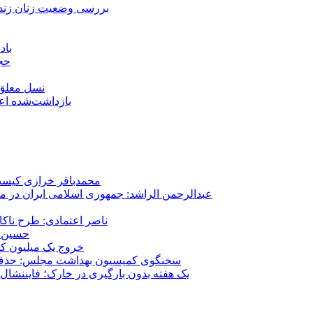
بررسی وضعیت زنان زندا
باد
حجا
نسل معلق؛
۱۵۹ بازداشت‌شده 
محمدباقر خرازی کیست؟
عبدالرحمن الراشد: جمهوری اسلامی ایران در م
ناصر اعتمادی: طرح ناک
حسین ع
خروج یک میلیون کارگر از 
سخنگوی کمیسیون بهداشت مجلس: حذف ارز دارو می‌تواند ۱۴۰۶ را به 
یک هفته بدون بارگیری در خارک؛ فایننشال