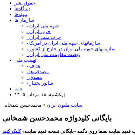
حقوق بشر
دیدگاه‌ها
پیوندها
سازمان‌ها
- جبهه ملی ایران
- حزب ایران
- حزب ملت ایران
- سازمانهای جبهه ملی ایران در آمریکا
- سازمانهای جبهه ملی ایران در خارج از کشور
- نهضت مقاومت ملی ایران
نهضت ملی
- اهداف
- مصدقی‌ها
- مصدق
- شاپور بختیار
خانه
یکشنبه, ۱۸ مرداد , ۱۴۰۵ |
سایت ملیون ایران
> محمدحسن شمخانی
بایگانی کلیدواژه محمدحسن شمخانی
 قدیم سایت لطفا روی دگمه «بایگانی نسخه قدیم سایت»
کلیک کنید