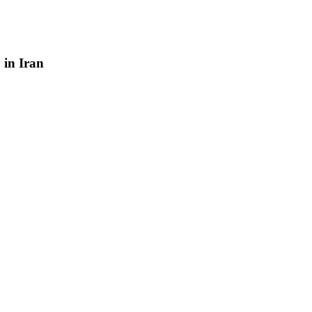
y
in
Iran