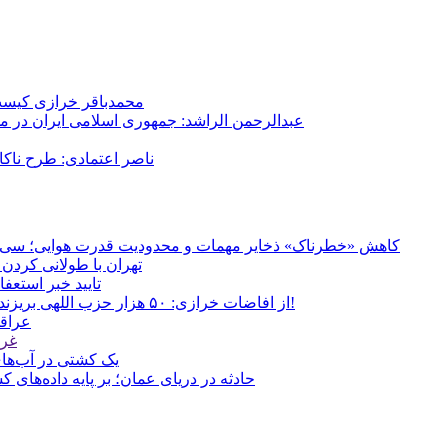
محمدباقر خرازی کیست؟
عبدالرحمن الراشد: جمهوری اسلامی ایران در م
ناصر اعتمادی: طرح ناک
کاهش «خطرناک» ذخایر مهمات و محدودیت قدرت هوایی؛ سی‌ان‌ا
تهران با طولانی کردن 
تایید خبر استعف
از افاضات خرازی: ۵۰ هزار حزب اللهی بریزند خیابان‌ها و بی حجاب‌ها را بکشند و نیرو‌های دولتی را ناکار کنند!
عراقچ
غری
یک کشتی در آب‌های
حادثه در دریای عمان؛ بر پایه داده‌های