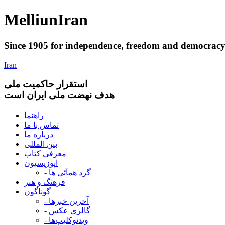
Melliun
Iran
Since 1905 for
independence
,
freedom
and
democrac
Iran
استقرار
حاکميت ملی
هدف نهضت ملی ایران است
راهنما
تماس با ما
درباره ما
بین المللی
معرفی کتاب
اپوزیسیون
- گرد همآئی ها
فرهنگ و هنر
گوناگون
- آخرین خبرها
- گالری عکس
- ویدئوکلیپ‌ها