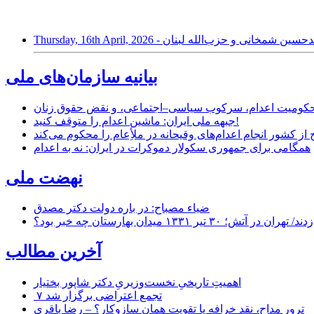
 مرتبط با محمدحسین شمخانی و حزب‌الله لبنان
بیانیه سازمان‌های ملی
ر محکومیت اعدام، سرکوب سیاسی–اجتماعی، و نقض حقوق زنان
جبهه ملی ایران: ماشین اعدام را متوقف کنید!
از کشور انجام اعدام‌های وقیحانه در ملأِعام را محکوم می‌کند
همگامی برای جمهوری سکولار دموکرات در ایران: نه به اعدام
نهضت ملی
ضیاء مصباح: در باره دولت دکتر مصدق
۱ میدان بهارستان چه خبر بود؟
آخرین مطالب
اهمیتِ تاریخیِ نخست‌وزیریِ دکتر شاپور بختیار
۷ تجمع اعتراضی برگزار شد
ترور مداح، نقد خرافه یا تقویت همان سازوکار؟ – رضا باقری