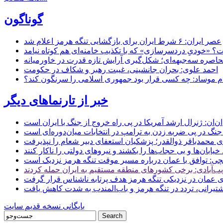
گوناگون
عصر ایران: ۶ شرط ایران برای بازگشایی تنگه هرمز اعلام شد
 «خودیِ دردسرسازی» که با تکذیب خامنه‌ای هم کوتاه نیامد
حاصره سه‌جبهه‌ای؛ شکل‌گیری آرایش تازه قدرت در خاورمیانه
احمد علوی: بحران جانشینی، غیبت رهبر و شکاف در حکومت
ام موساد: چه کسی قرار بود جمهوری اسلامی را سرنگون کند؟
خبر از تارنماهای دیگر
ن: ژنرال ارشد آمریکا در پی راه خروج از جنگ با ایران است
جنگ در پی ضربه زدن به ترامپ در انتخابات میان‌دوره‌ای است
ای محمدباقر ذوالقدر؛ پزشکیان استعفای دبیر شعام را نپذیرفت
ی: توافق با عمان درباره مسیر موقت تنگه هرمز نزدیک است
ب‌آبادی: برخی کشورهای منطقه مستقیم به ایران حمله کردند
 عمان در نزدیکی تنگه هرمز هدف پرتابه ناشناس قرار گرفت
 کشتیرانی، تردد در تنگه هرمز و باب‌المندب به شدت کاهش یافت
بایگانی نسخه قدیم سایت