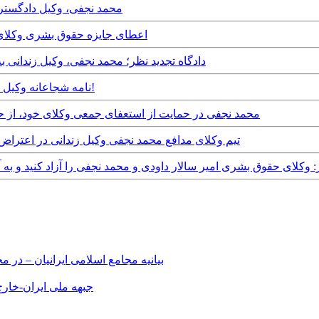
Friday, 7th February, 2020 - محمد نجفی، وکیل دادگستری به ۶ ماه حبس
Thursday, 28th November, 2019 - اعطای جایزه حقو
Wednesday, 26th June, 2019 - دادگاه تجدید نظر؛ محمد نجفی،
Monday, 17th June, 2019 - نامه شجاعانه وکیل مبارز محمد نجفی به علی خامنه ای!
Tuesday, 14th May, 2019 - محمد نجفی در حمایت از استعفای جمعی وکلای
Thursday, 9th May, 2019 - تیم وکلای مدافع محمد نجفی وکیل زندانی د
 جنبش جهانی حقوق بشر: وکلای حقوق بشری امیر سالار داودی و محمد نجفی را آزاد کنید 
بیانیه مجامع اسلامی ایرانیان – د
جبهه ملی ایران-خارج 