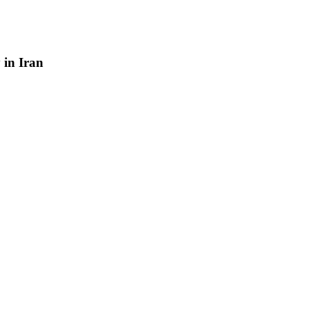
y
in
Iran