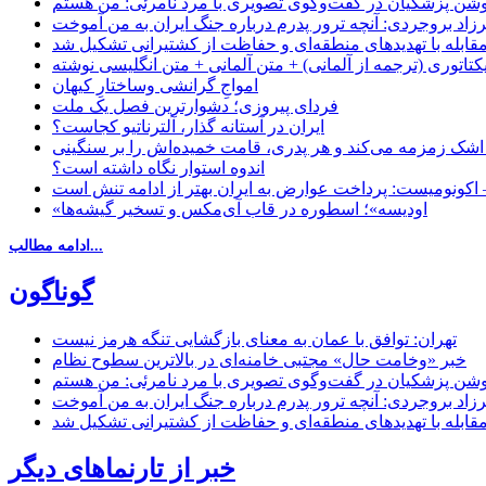
زاد بروجردی: آنچه ترور پدرم درباره جنگ ایران به من آموخت
مقابله با تهدیدهای منطقه‌ای و حفاظت از کشتیرانی تشکیل شد
یکتاتوری (ترجمه از آلمانی) + متن آلمانی + متن انگلیسی نوشته
‌امواجِ گرانشی وساختارِ کیهان
فردای پیروزی؛ دشوارترین فصل یک ملت
ایران در آستانه گذار، آلترناتیو کجاست؟
 اشک زمزمه می‌کند و هر پدری، قامت خمیده‌اش را بر سنگینی
اندوه استوار نگاه داشته است؟
 اکونومیست: پرداخت عوارض به ایران بهتر از ادامه تنش است
«اودیسه»؛ اسطوره در قاب آی‌مکس و تسخیر گیشه‌ها
ادامه مطالب...
گوناگون
تهران: توافق با عمان به معنای بازگشایی تنگه هرمز نیست
خبر «وخامت حال» مجتبی خامنه‌ای در بالاترین سطوح نظام
زاد بروجردی: آنچه ترور پدرم درباره جنگ ایران به من آموخت
مقابله با تهدیدهای منطقه‌ای و حفاظت از کشتیرانی تشکیل شد
خبر از تارنماهای دیگر