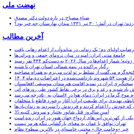
نهضت ملی
ضیاء مصباح: در باره دولت دکتر مصدق
۱ میدان بهارستان چه خبر بود؟
آخرین مطالب
رضایت اولیای دم؛ یک زندانی در میاندوآب از اعدام رهایی یافت
جامعهٔ مدنی ایران: امید در میان ترومای جمعی و ویرانی‌ها
رگبار پراکنده در نیمه شمالی استان تهران تا شنبه
جه‌گرم می‌گفت از تسلط بر تو لذت می‌برم به همراه مصاحبه
ده در اعتراضات دی‌ماه ۱۴۰۴
سختگیری ایران در تمدید اقامت هنرمندان موسیقی افغانستان
 باد شدید و رعد و برق در برخی نقاط کشور طی روزهای آتی
موج گرما در ایران؛ دمای هوا در ۶استان به ۵۰درجه می‌رسد
بطه، تهدیدی برای طبیعت ایران/ آغاز برخورد قاطع با متخلفان
ی که خودش را اعدام کردند و فرزندش را سپردند به زندان‌بان‌ها
35 امین سالروز قتل شاپور بختیار و سروش کتیبه
یکی از کهن‌ترین آیین‌های ازدواج جهان هنوز در ایران زنده است
تهران: توافق با عمان به معنای بازگشایی تنگه هرمز نیست
خبر «وخامت حال» مجتبی خامنه‌ای در بالاترین سطوح نظام