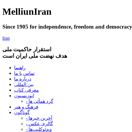
Melliun
Iran
Since 1905 for
independence
,
freedom
and
democrac
Iran
استقرار
حاکميت ملی
هدف نهضت ملی ایران است
راهنما
تماس با ما
درباره ما
بین المللی
معرفی کتاب
اپوزیسیون
- گرد همآئی ها
فرهنگ و هنر
گوناگون
- آخرین خبرها
- گالری عکس
- ویدئوکلیپ‌ها