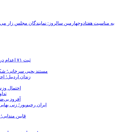
به مناسبت هفتادوچهارمین سالروز: نمایندگان مجلس زار می‌زدند/ تهران در آتش؛ ۳۰ تیر ۳۳۱
ثبت ۷۱ اعدام در ژوئیه؛ شمار اعدام‌ها در سال ۲۰۲۶ به دست‌کم ۴۴۴ نفر رسید
مستند یحیی سرخانی؛ شکن
زندان اردبیل؛ احراز هویت ۵۴ شهروند بازداشت‌ش
احتمال وزش
تداوم 
آفرود بی‌ضا
ایران رحیم‌پور؛ زنی بهای
قابین مندایی؛ 