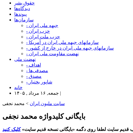
حقوق بشر
دیدگاه‌ها
پیوندها
سازمان‌ها
- جبهه ملی ایران
- حزب ایران
- حزب ملت ایران
- سازمانهای جبهه ملی ایران در آمریکا
- سازمانهای جبهه ملی ایران در خارج از کشور
- نهضت مقاومت ملی ایران
نهضت ملی
- اهداف
- مصدقی‌ها
- مصدق
- شاپور بختیار
خانه
جمعه, ۱۶ مرداد , ۱۴۰۵ |
سایت ملیون ایران
> محمد نجفی
بایگانی کلیدواژه محمد نجفی
 قدیم سایت لطفا روی دگمه «بایگانی نسخه قدیم سایت»
کلیک کنید