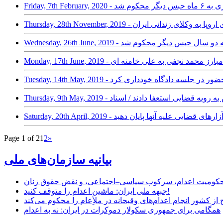
 دیگر محکوم شد
ق بشری وکلای اروپا به وکلای زندانی ایران
 وکیل زندانی به دو سال حبس دیگر محکوم شد
 خود، از حضور در جلسه دادگاه خودداری کرد
ر اعتراض به رویه قضایی استعفا دادند / اسناد
و به آزارهای قضایی علیه آنها پایان دهید
Page 1 of 2
1
2
»
بیانیه سازمان‌های ملی
ر محکومیت اعدام، سرکوب سیاسی–اجتماعی، و نقض حقوق زنان
جبهه ملی ایران: ماشین اعدام را متوقف کنید!
از کشور انجام اعدام‌های وقیحانه در ملأِعام را محکوم می‌کند
همگامی برای جمهوری سکولار دموکرات در ایران: نه به اعدام