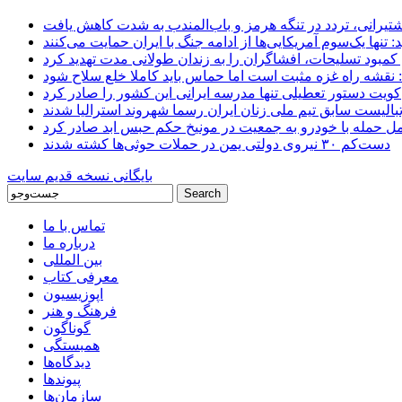
 کشتیرانی، تردد در تنگه هرمز و باب‌المندب به شدت کاهش یافت
تنها یک‌سوم آمریکایی‌ها از ادامه جنگ با ایران حمایت می‌کنند
کمبود تسلیحات، افشاگران را به زندان طولانی مدت تهدید کرد
 نقشه راه غزه مثبت است اما حماس باید کاملا خلع سلاح شود
کویت دستور تعطیلی تنها مدرسه ایرانی این کشور را صادر کرد
بالیست سابق تیم ملی زنان ایران رسما شهروند استرالیا شدند
مل حمله با خودرو به جمعیت در مونیخ حکم حبس ابد صادر کرد
دست‌کم ۳۰ نیروی دولتی یمن در حملات حوثی‌ها کشته شدند
بایگانی نسخه قدیم سایت
تماس با ما
درباره ما
بین المللی
معرفی کتاب
اپوزیسیون
فرهنگ و هنر
گوناگون
همبستگی
دیدگاه‌ها
پیوندها
سازمان‌ها