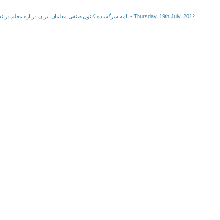
Thursday, 19th July, 2012 - نامه سرگشاده کانون صنفی معلمان ايران درباره معلم دربند سيد محمود باقری