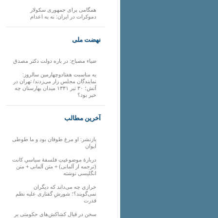
همگامی برای جمهوری سکولار
دموکرات در ایران: نه به اعدام
نهضت ملی
ضیاء مصباح: در باره دولت دکتر مصدق
به مناسبت هفتادوچهارمین سالروز:
نمایندگان مجلس زار می‌زدند/ تهران در
آتش؛ ۳۰ تیر ۱۳۳۱ میدان بهارستان چه
خبر بود؟
آخرین مطالب
بازنشر: او مرغ طوفان بود و ما طوطی
ایوان
دربارهٔ موضوعیتِ فلسفهٔ سیاسیِ کانت
(ترجمه از آلمانی) + متن آلمانی + متن
انگلیسی نوشته
خرازی چه می‌داند که دیگران
نمی‌گویند؟؛ شورشِ گفتاری علیه نظم
قدرت
سخن در قبال کشاکش‌های حکومتی بر