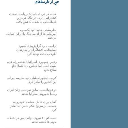
خبر از تارنماهای
دیگر
حادثه در دریای عمان؛ بر پایه داده‌های
کشتیرانی، تردد در تنگه هرمز و
باب‌المندب به شدت کاهش یافت
نظرسنجی جدید: تنها یک‌سوم
آمریکایی‌ها از ادامه جنگ با ایران حمایت
می‌کنند
ترامپ با رد گزارش‌های کمبود
تسلیحات، افشاگران را به زندان
طولانی مدت تهدید کرد
رئیس‌ جمهوری اسرائیل: نقشه راه غزه
مثبت است اما حماس باید کاملا خلع
سلاح شود
کویت دستور تعطیلی تنها مدرسه ایرانی
این کشور را صادر کرد
دو فوتبالیست سابق تیم ملی زنان ایران
رسما شهروند استرالیا شدند
آلمان برای عامل حمله با خودرو به
جمعیت در مونیخ حکم حبس ابد صادر
کرد
دست‌کم ۳۰ نیروی دولتی یمن در حملات
حوثی‌ها کشته شدند