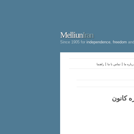
Melliun
Iran
Since 1905 for
independence
,
freedom
an
رباره ما
تماس با ما
راهنما
ه کانون