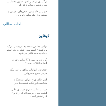
برگزاری مراسم یادبود شاپور بختیار در
سی‌وپنجمین سالگرد قتل او
شهر در خاموشی؛ قبض‌های نجومی و
موتور برق یک میلیارد تومانی
ادامه مطالب...
گوناگون
توافق دفاعی سه‌جانبه عربستان، ترکیه
و پاکستان امضا شد؛ حمله به یک عضو،
حمله به همه تلقی می‌شود
گزارش یورونیوز؛ آیا ایران واقعا در
آستانه انقلاب است؟
جزئیات و ابهامات توافق بر سر تنگه
هرمز به روایت رویترز
امیر طاهری – ایران: نمایشگاه
شکست‌خوردگان شکست‌ناپذیر
سولماز ایکدر: دبیری شورای عالی
امنیت ملی؛ کرسی‌ای که از قانون
قدرتمندتر است