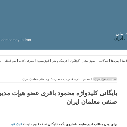
 ملی
ایران
d
democracy
in
Iran
ن‌ها
پیوندها
دیدگاه‌ها
حقوق بشر
گوناگون
فرهنگ و هنر
اپوزیسیون
معرفی کتاب
بین المللی
د
سایت ملیون ایران
> محمود باقری عضو هیإت مديره کانون صنفی معلمان ايران
بایگانی کلیدواژه محمود باقری عضو هیإت مدير
صنفی معلمان ايران
برای دیدن مطالب قدیم سایت لطفا روی دگمه «بایگانی نسخه قدیم سایت»
کلیک کنید