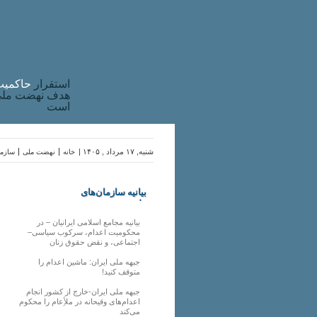
استقرار
حاکميت
هدف نهضت ملی 
است
شنبه, ۱۷ مرداد , ۱۴۰۵ |
خانه
نهضت ملی
سازما
بیانیه سازمان‌های
ملی
بیانیه مجامع اسلامی ایرانیان – در
محکومیت اعدام، سرکوب سیاسی–
اجتماعی، و نقض حقوق زنان
جبهه ملی ایران: ماشین اعدام را
متوقف کنید!
جبهه ملی ایران-خارج از کشور انجام
اعدام‌های وقیحانه در ملأِعام را محکوم
می‌کند