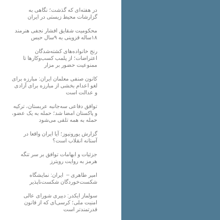
در هفته‌ای که گذشت؛ نگاهی به
گزارشات محیط زیستی در ایران
محکومیت شقایق افشار نجفی هنرمند
۱۸ساله قزوینی به ۹سال حبس
رنج خانواده‌های کشته‌شدگان
اعتراضات؛ از پلمب کسب‌وکارها تا
ممنوعیت حضور بر مزار
کانون صنفی معلمان ایران: مبارزه برای
لغو اعدام بخشی از مبارزه برای آزادی
و عدالت است
توافق دفاعی سه‌جانبه عربستان، ترکیه
و پاکستان امضا شد؛ حمله به یک عضو،
حمله به همه تلقی می‌شود
گزارش یورونیوز؛ آیا ایران واقعا در
آستانه انقلاب است؟
جزئیات و ابهامات توافق بر سر تنگه
هرمز به روایت رویترز
امیر طاهری – ایران: نمایشگاه
شکست‌خوردگان شکست‌ناپذیر
سولماز ایکدر: دبیری شورای عالی
امنیت ملی؛ کرسی‌ای که از قانون
قدرتمندتر است