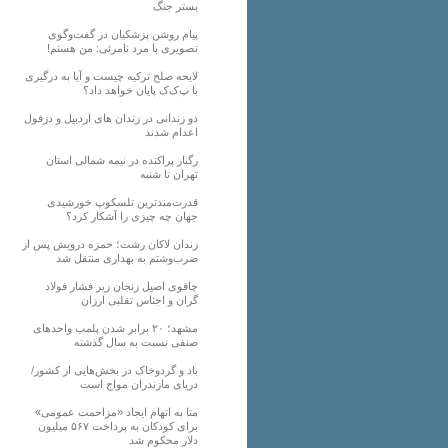
بستر جنگ
پیام روشن پزشکیان در گفت‌و‌گوی
تصویری با مرد نامرئی: من هستم!
لایحه صلح ترکیه چیست و آیا به درگیری
با پ‌ک‌ک پایان خواهد داد؟
دو زندانی در زندان های اردبیل و دزفول
اعدام شدند
رگبار پراکنده در نیمه شمالی استان
تهران تا شنبه
قدرت‌مندترین تلسکوپ خورشیدی
جهان چه چیزی را آشکار کرد؟
زندان لاکان رشت؛ حمزه درویش پس از
ضرب‌وشتم به بهداری منتقل شد
چاقوی اصیل زنجان زیر فشار فولاد
گران و اجناس تقلبی ارزان
مشهد؛ ۲۰ برابر شدن پلمب واحدهای
صنفی نسبت به سال گذشته
باد و گردوخاک در بخش‌هایی از کشور/
دریای مازندران مواج است
متا به اتهام ایجاد «مزاحمت عمومی»
برای کودکان به پرداخت ۵۶۷ میلیون
دلار محکوم شد