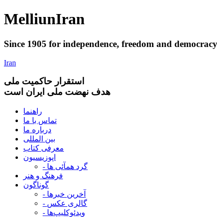
Melliun
Iran
Since 1905 for
independence
,
freedom
and
democrac
Iran
استقرار
حاکميت ملی
هدف نهضت ملی ایران است
راهنما
تماس با ما
درباره ما
بین المللی
معرفی کتاب
اپوزیسیون
- گرد همآئی ها
فرهنگ و هنر
گوناگون
- آخرین خبرها
- گالری عکس
- ویدئوکلیپ‌ها