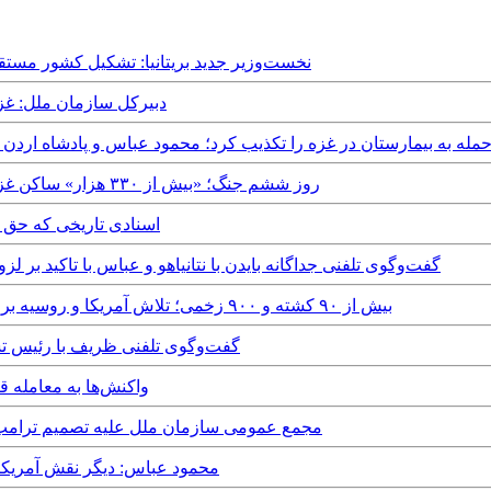
Sunday, 7th July, 2024 - نخست‌وزیر جدید بریتانیا: تشک
Tuesday, 7th November, 2023 - دبی
Wednesday, 18th Oc - اسرائیل حمله به بیمارستان در غزه را تکذیب کرد؛ محمود عباس و پادشاه 
Thursday, 12th October, 2023 - روز ششم جنگ؛ «بیش از ۳۳۰ هزار» ساکن غزه خانه‌های خود را ترک کرده‌اند
Monday, 13th June, 2022 - اسناد
Sunday, 16th May, 2021 - گفت‌وگوی تلفنی جداگانه بایدن با نتانیاهو و عباس با 
Thursday, 13th May, 2021 - بیش از ۹۰ کشته و ۹۰۰ زخمی؛ تلاش آمریکا و روسیه برای توقف حملات اسرائیل و حماس
Wednesday, 5th February, 2020 - گفت‌وگوی تلفنی
Wednesday, 29th January, 2020 - و
Thursday, 21st December, 2017 - مجمع عمومی سازمان ملل علیه 
Thursday, 14th December, 2017 - محمود عباس: د