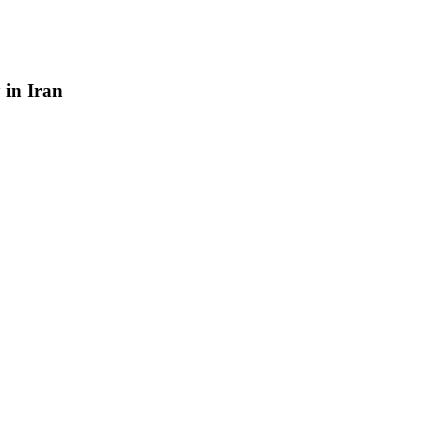
y
in
Iran