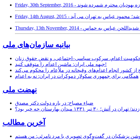
طینی‌ها به اندازه یهودیان محترم شمرده شوند
د مشعل لغو شد؛ محمود عباس به تهران می آید
ت اختلاف‌ها؛ حمله شدیداللحن عباس به حماس
بیانیه سازمان‌های ملی
ر محکومیت اعدام، سرکوب سیاسی–اجتماعی، و نقض حقوق زنان
جبهه ملی ایران: ماشین اعدام را متوقف کنید!
از کشور انجام اعدام‌های وقیحانه در ملأِعام را محکوم می‌کند
همگامی برای جمهوری سکولار دموکرات در ایران: نه به اعدام
نهضت ملی
ضیاء مصباح: در باره دولت دکتر مصدق
۱ میدان بهارستان چه خبر بود؟
آخرین مطالب