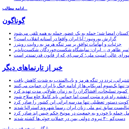
ادامه مطالب...
گوناگون
اکستان امضا شد؛ حمله به یک عضو، حمله به همه تلقی می‌شود
گزارش یورونیوز؛ آیا ایران واقعا در آستانه انقلاب است؟
جزئیات و ابهامات توافق بر سر تنگه هرمز به روایت رویترز
میر طاهری – ایران: نمایشگاه شکست‌خوردگان شکست‌ناپذیر
شورای عالی امنیت ملی؛ کرسی‌ای که از قانون قدرتمندتر است
خبر از تارنماهای دیگر
 کشتیرانی، تردد در تنگه هرمز و باب‌المندب به شدت کاهش یافت
تنها یک‌سوم آمریکایی‌ها از ادامه جنگ با ایران حمایت می‌کنند
کمبود تسلیحات، افشاگران را به زندان طولانی مدت تهدید کرد
 نقشه راه غزه مثبت است اما حماس باید کاملا خلع سلاح شود
کویت دستور تعطیلی تنها مدرسه ایرانی این کشور را صادر کرد
بالیست سابق تیم ملی زنان ایران رسما شهروند استرالیا شدند
مل حمله با خودرو به جمعیت در مونیخ حکم حبس ابد صادر کرد
دست‌کم ۳۰ نیروی دولتی یمن در حملات حوثی‌ها کشته شدند
بایگانی نسخه قدیم سایت