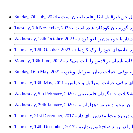
یل کشور مستقل حق غیرقابل انکار فلسطینیان است
رکل سازمان ملل: غزه گورستان کودکان شده است
اردن دیدار با جو بایدن را لغو کردند
ی تاریخی که حق فلسطینیان بر قدس را ثابت می‌کند
تاکید بر لزوم توقف حملات میان اسرائیل و غزه
 ظریف با رئیس تشکیلات خودگردان فلسطینی
اکنش‌ها به معامله قرن؛ محمود عباس: هزاران نه
تصمیم ترامپ درباره بیت‌المقدس رای داد
یگر نقش آمریکا را در روند صلح قبول نداریم