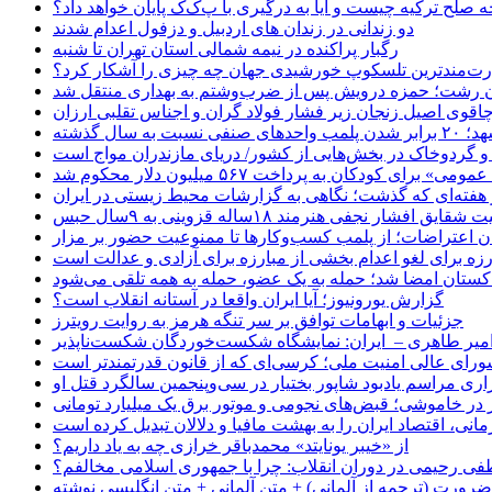
حه صلح ترکیه چیست و آیا به درگیری با پ‌ک‌ک پایان خواهد داد؟
دو زندانی در زندان های اردبیل و دزفول اعدام شدند
رگبار پراکنده در نیمه شمالی استان تهران تا شنبه
ت‌مندترین تلسکوپ خورشیدی جهان چه چیزی را آشکار کرد؟
ان رشت؛ حمزه درویش پس از ضرب‌وشتم به بهداری منتقل شد
اقوی اصیل زنجان زیر فشار فولاد گران و اجناس تقلبی ارزان
ب واحدهای صنفی نسبت به سال گذشته
 و گردوخاک در بخش‌هایی از کشور/ دریای مازندران مواج است
ای کودکان به پرداخت ۵۶۷ میلیون دلار محکوم شد
 هفته‌ای که گذشت؛ نگاهی به گزارشات محیط زیستی در ایران
یق افشار نجفی هنرمند ۱۸ساله قزوینی به ۹سال حبس
ان اعتراضات؛ از پلمب کسب‌وکارها تا ممنوعیت حضور بر مزار
رزه برای لغو اعدام بخشی از مبارزه برای آزادی و عدالت است
اکستان امضا شد؛ حمله به یک عضو، حمله به همه تلقی می‌شود
گزارش یورونیوز؛ آیا ایران واقعا در آستانه انقلاب است؟
جزئیات و ابهامات توافق بر سر تنگه هرمز به روایت رویترز
میر طاهری – ایران: نمایشگاه شکست‌خوردگان شکست‌ناپذیر
شورای عالی امنیت ملی؛ کرسی‌ای که از قانون قدرتمندتر است
اری مراسم یادبود شاپور بختیار در سی‌وپنجمین سالگرد قتل او
در خاموشی؛ قبض‌های نجومی و موتور برق یک میلیارد تومانی
نی، اقتصاد ایران را به بهشت مافیا و دلالان تبدیل کرده است
از «خیبر یونایتد» محمدباقر خرازی چه به یاد داریم؟
 رحیمی در دوران انقلاب: چرا با جمهوری اسلامی مخالفم؟
رورت (ترجمه از آلمانی) + متن آلمانی + متن انگلیسی نوشته