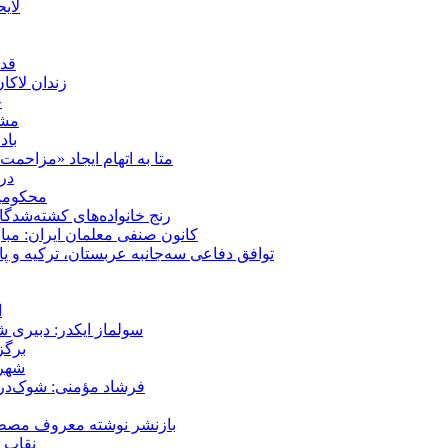
لای
قدر
زندان لاک
چ
مشهد؛ ۲۰ برابر شدن پلم
باد
متا به اتهام ایجاد «مزاحمت عمومی» بر
در
محکومیت شقا
رنج خانواده‌های کشته‌شدگ
کانون صنفی معلمان ایران: مبا
توافق دفاعی سه‌جانبه عربستان، ترکیه و پ
ا
سولماز ایکدر: دبیری 
برگز
شهر 
فرشاد مؤمنی: شوک‌درما
بازنشر نوشته معروف مصطفی
نقاب ض