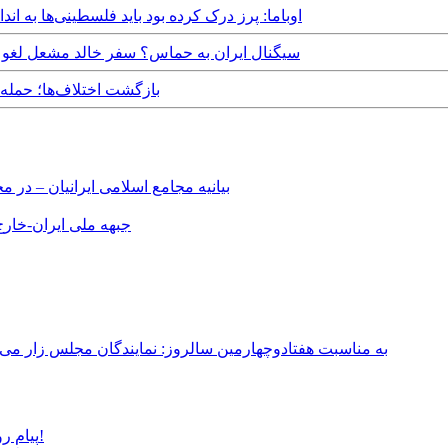
Friday, 30th September, 2016 - اوباما: پرز درک کرده بود باید فلس
Friday, 14th August, 2015 - سیگنال ایران به حماس؟ سفر خال
Thursday, 13th November, 2014 - بازگش
بیانیه مجامع اسلامی ایرانیان – د
جبهه ملی ایران-خارج 
به مناسبت هفتادوچهارمین سالروز: نمایندگان مجلس زار می‌زدند/ تهران در آتش؛ ۳۰ تیر ۳۳۱
پیام روشن پزشکیان در گفت‌و‌گوی تصویری با مرد نامرئی: من هستم!