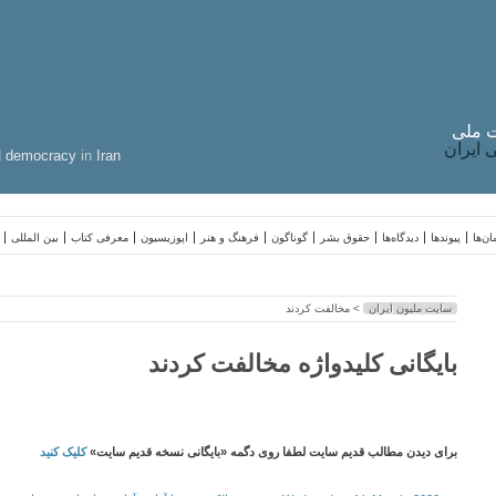
 ملی
ایران
d
democracy
in
Iran
ن‌ها
پیوندها
دیدگاه‌ها
حقوق بشر
گوناگون
فرهنگ و هنر
اپوزیسیون
معرفی کتاب
بین المللی
سایت ملیون ایران
> مخالفت کردند
بایگانی کلیدواژه مخالفت کردند
برای دیدن مطالب قدیم سایت لطفا روی دگمه «بایگانی نسخه قدیم سایت»
کلیک کنید