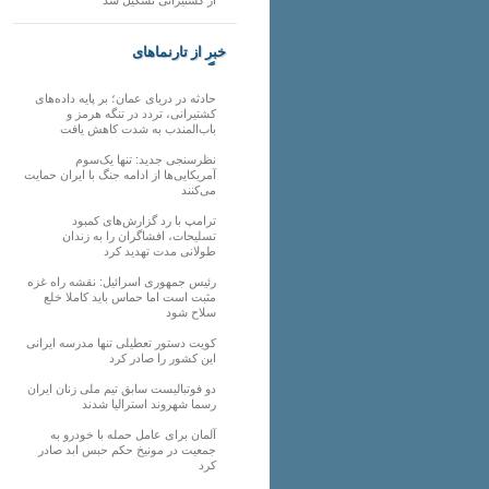
خبر از تارنماهای
دیگر
حادثه در دریای عمان؛ بر پایه داده‌های
کشتیرانی، تردد در تنگه هرمز و
باب‌المندب به شدت کاهش یافت
نظرسنجی جدید: تنها یک‌سوم
آمریکایی‌ها از ادامه جنگ با ایران حمایت
می‌کنند
ترامپ با رد گزارش‌های کمبود
تسلیحات، افشاگران را به زندان
طولانی مدت تهدید کرد
رئیس‌ جمهوری اسرائیل: نقشه راه غزه
مثبت است اما حماس باید کاملا خلع
سلاح شود
کویت دستور تعطیلی تنها مدرسه ایرانی
این کشور را صادر کرد
دو فوتبالیست سابق تیم ملی زنان ایران
رسما شهروند استرالیا شدند
آلمان برای عامل حمله با خودرو به
جمعیت در مونیخ حکم حبس ابد صادر
کرد