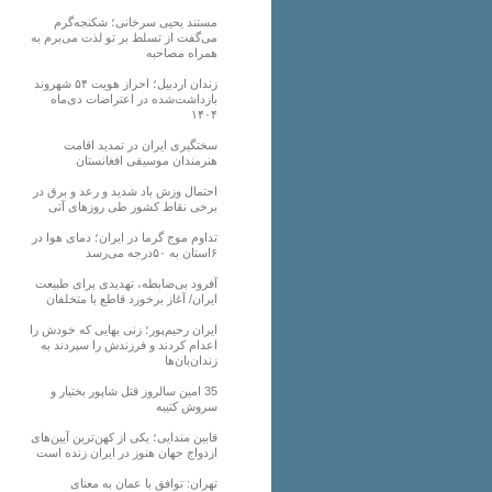
مستند یحیی سرخانی؛ شکنجه‌گرم
می‌گفت از تسلط بر تو لذت می‌برم به
همراه مصاحبه
زندان اردبیل؛ احراز هویت ۵۴ شهروند
بازداشت‌شده در اعتراضات دی‌ماه
۱۴۰۴
سختگیری ایران در تمدید اقامت
هنرمندان موسیقی افغانستان
احتمال وزش باد شدید و رعد و برق در
برخی نقاط کشور طی روزهای آتی
تداوم موج گرما در ایران؛ دمای هوا در
۶استان به ۵۰درجه می‌رسد
آفرود بی‌ضابطه، تهدیدی برای طبیعت
ایران/ آغاز برخورد قاطع با متخلفان
ایران رحیم‌پور؛ زنی بهایی که خودش را
اعدام کردند و فرزندش را سپردند به
زندان‌بان‌ها
35 امین سالروز قتل شاپور بختیار و
سروش کتیبه
قابین مندایی؛ یکی از کهن‌ترین آیین‌های
ازدواج جهان هنوز در ایران زنده است
تهران: توافق با عمان به معنای