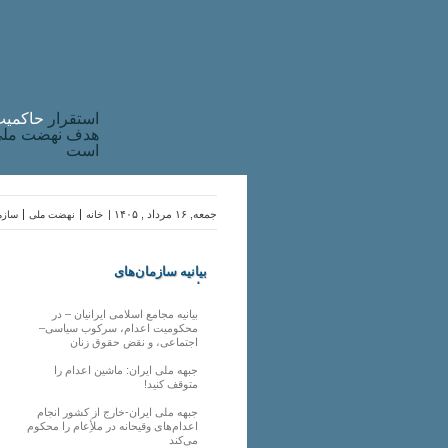
استقرار
حاکميت
هدف نهضت ملی 
است
جمعه, ۱۶ مرداد , ۱۴۰۵ |
خانه
نهضت ملی
سازما
بیانیه سازمان‌های
ملی
بیانیه مجامع اسلامی ایرانیان – در
محکومیت اعدام، سرکوب سیاسی–
اجتماعی، و نقض حقوق زنان
جبهه ملی ایران: ماشین اعدام را
متوقف کنید!
جبهه ملی ایران-خارج از کشور انجام
اعدام‌های وقیحانه در ملأِعام را محکوم
می‌کند