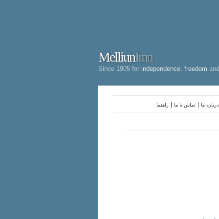
Melliun
Iran
Since 1905 for
independence
,
freedom
an
درباره ما
تماس با ما
راهنما