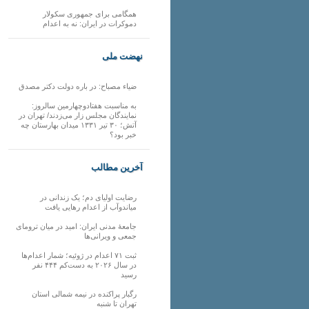
همگامی برای جمهوری سکولار
دموکرات در ایران: نه به اعدام
نهضت ملی
ضیاء مصباح: در باره دولت دکتر مصدق
به مناسبت هفتادوچهارمین سالروز:
نمایندگان مجلس زار می‌زدند/ تهران در
آتش؛ ۳۰ تیر ۱۳۳۱ میدان بهارستان چه
خبر بود؟
آخرین مطالب
رضایت اولیای دم؛ یک زندانی در
میاندوآب از اعدام رهایی یافت
جامعهٔ مدنی ایران: امید در میان ترومای
جمعی و ویرانی‌ها
ثبت ۷۱ اعدام در ژوئیه؛ شمار اعدام‌ها
در سال ۲۰۲۶ به دست‌کم ۴۴۴ نفر
رسید
رگبار پراکنده در نیمه شمالی استان
تهران تا شنبه