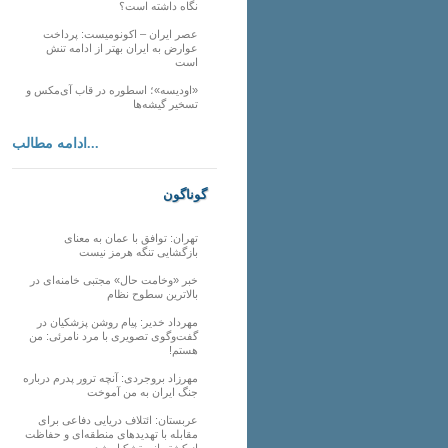
نگاه داشته است؟
عصر ایران – اکونومیست: پرداخت
عوارض به ایران بهتر از ادامه تنش
است
«اودیسه»؛ اسطوره در قاب آی‌مکس و
تسخیر گیشه‌ها
ادامه مطالب...
گوناگون
تهران: توافق با عمان به معنای
بازگشایی تنگه هرمز نیست
خبر «وخامت حال» مجتبی خامنه‌ای در
بالاترین سطوح نظام
مهرداد خدیر: پیام روشن پزشکیان در
گفت‌و‌گوی تصویری با مرد نامرئی: من
هستم!
مهرزاد بروجردی: آنچه ترور پدرم درباره
جنگ ایران به من آموخت
عربستان: ائتلاف دریایی دفاعی برای
مقابله با تهدیدهای منطقه‌ای و حفاظت
از کشتیرانی تشکیل شد