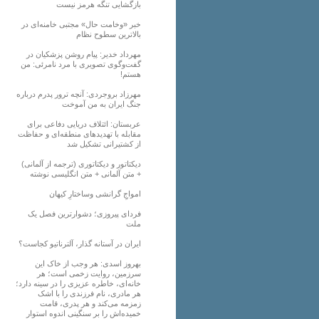
بازگشایی تنگه هرمز نیست
خبر «وخامت حال» مجتبی خامنه‌ای در
بالاترین سطوح نظام
مهرداد خدیر: پیام روشن پزشکیان در
گفت‌و‌گوی تصویری با مرد نامرئی: من
هستم!
مهرزاد بروجردی: آنچه ترور پدرم درباره
جنگ ایران به من آموخت
عربستان: ائتلاف دریایی دفاعی برای
مقابله با تهدیدهای منطقه‌ای و حفاظت
از کشتیرانی تشکیل شد
دیکتاتور و دیکتاتوری (ترجمه از آلمانی)
+ متن آلمانی + متن انگلیسی نوشته
‌امواجِ گرانشی وساختارِ کیهان
فردای پیروزی؛ دشوارترین فصل یک
ملت
ایران در آستانه گذار، آلترناتیو کجاست؟
بهروز اسدی: هر وجب از خاک‌ این
سرزمین، روایت زخمی است؛ هر
خانه‌ای، خاطره عزیزی را در سینه دارد؛
هر مادری، نام فرزندی را با اشک
زمزمه می‌کند و هر پدری، قامت
خمیده‌اش را بر سنگینی اندوه استوار