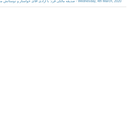
Wednesday, 4th March, 2020 - صدیقه مالکی فرد: با آزادی آقای خواستار و دوستانش مخالفت کردند