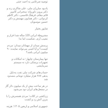
توصیه ضرغامی به احمد جنتی
یادبود مبارزان ملی، علی شاکری زند و
دکتر پرویز داورپناه: سخنرانی کامبیز
قائم مقام، فرهنگ قاسمی، دکتر کاظم
کردوانی، دکتر همایون مهمنش و دکتر
حسین موسویان
شاپور بختیار
مشروطۀ ایرانی 120 ساله شد/ فراز و
نشیب آری، شکست اما نه!
پرسش میدان از مهمانان میدان: مردم
کیست؟ و آیا کسی می‌تواند نماینده ۹۰
میلیون ایرانی باشد؟
تنها بیمارستان چابهار؛ نه امکانات و
تجهیزات پزشکی دارد نه سیستم
سرمایشی
حساب‌های شرکت ملی نفت به‌دلیل
بدهی ۲۸۷ هزار میلیارد تومانی مسدود
شد
در هر ساعت بیش از یک میلیون دلار گاز
در مشعل‌های ایران دود می‌شود
زن‌کشی در کلات؛ مردی همسرش را با
بنزین آتش زد و کشت
جمهوری اسلامی و اربعین ۱۴۰۵؛ هزینه