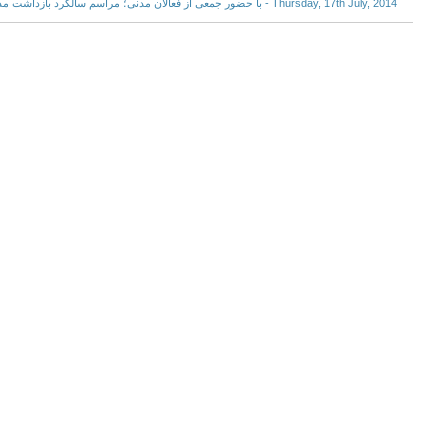
Thursday, 17th July, 2014 - با حضور جمعی از فعالان مدنی؛ مراسم سالگرد بازداشت مدیران جامعه بهایی برگزار شد