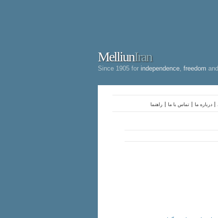
Melliun
Iran
Since 1905 for
independence
,
freedom
an
درباره ما
تماس با ما
راهنما