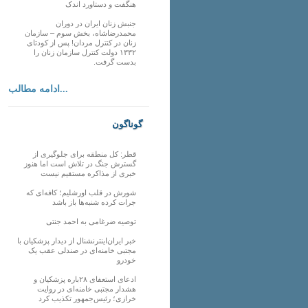
هنگفت و دستاورد اندک
جنبش زنان ایران در دوران
محمدرضاشاه، بخش سوم – سازمان
زنان در کنترل مردان! پس از کودتای
۱۳۳۲ دولت کنترل سازمان زنان را
بدست گرفت.
ادامه مطالب...
گوناگون
قطر: کل منطقه برای جلوگیری از
گسترش جنگ در تلاش است اما هنوز
خبری از مذاکره مستقیم نیست
شورش در قلب اورشلیم؛ کافه‌ای که
جرات کرده شنبه‌ها باز باشد
توصیه ضرغامی به احمد جنتی
خبر ایران‌اینترنشنال از دیدار پزشکیان با
مجتبی خامنه‌ای در صندلی عقب یک
خودرو
ادعای استعفای ۲۸باره پزشکیان و
هشدار مجتبی خامنه‌ای در روایت
خرازی؛ رئیس‌جمهور تکذیب کرد