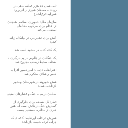
تلف شدن ۷۵ هزار قطعه ماهی در
رودخانه مسقان شیراز بر اثر ورود
شورابه فوق‌اشباع
سازمان ملل: جمهوری اسلامی همچنان
از اعدام برای سرکوب مخالفان
استفاده می‌کند
آتش برای دهمین‌بار، در میانکاله زبانه
کشید
یک کافه کتاب در مشهد پلمب شد
یک جنگلبان در چالوس در پی درگیری با
متخلف محیط زیستی مجروح شد
اعتراضات دی‌ماه؛ امیرحسین افرا به
حبس و شلاق محکوم شد
شش شهروند در شهرستان بهشهر
بازداشت شدند
معلمان در میانه جنگ و فشارهای امنیتی
قطر: کل منطقه برای جلوگیری از
گسترش جنگ در تلاش است اما هنوز
خبری از مذاکره مستقیم نیست
شورش در قلب اورشلیم؛ کافه‌ای که
جرات کرده شنبه‌ها باز باشد