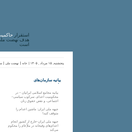
استقرار
حاکميت
هدف نهضت ملی 
است
پنجشنبه, ۱۵ مرداد , ۱۴۰۵ |
خانه
نهضت ملی
سا
بیانیه سازمان‌های
ملی
بیانیه مجامع اسلامی ایرانیان – در
محکومیت اعدام، سرکوب سیاسی–
اجتماعی، و نقض حقوق زنان
جبهه ملی ایران: ماشین اعدام را
متوقف کنید!
جبهه ملی ایران-خارج از کشور انجام
اعدام‌های وقیحانه در ملأِعام را محکوم
می‌کند