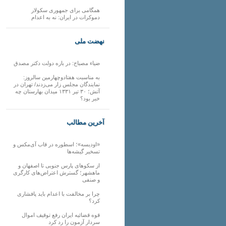
همگامی برای جمهوری سکولار
دموکرات در ایران: نه به اعدام
نهضت ملی
ضیاء مصباح: در باره دولت دکتر مصدق
به مناسبت هفتادوچهارمین سالروز:
نمایندگان مجلس زار می‌زدند/ تهران در
آتش؛ ۳۰ تیر ۱۳۳۱ میدان بهارستان چه
خبر بود؟
آخرین مطالب
«اودیسه»؛ اسطوره در قاب آی‌مکس و
تسخیر گیشه‌ها
از سکوهای پارس جنوبی تا اصفهان و
ماهشهر؛ گسترش اعتراض‌های کارگری
و صنفی
چرا بر مخالفت با اعدام باید پافشاری
کرد؟
قوه قضائیه ایران رفع توقیف اموال
سردار آزمون را رد کرد