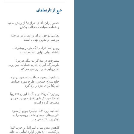
خبر از تارنماهای
دیگر
عصر ایران: آقای خرازی! از ریش سفید
و عمامه سیاهت خجالت بکش
بقائی: توافق ایران و عمان در مرحله
بررسی و تدوین نهایی است
روبیو: مذاکرات تنگه هرمز پیشرفت
داشته، ولی نهایی نشده است
پیشرفت در مذاکرات تنگه هرمز؛
بلومبرگ: ایران اجازه عملیات مین‌روبی
به اروپایی‌ها را بررسی می‌کند
نتانیاهو با وجود دریافت تضمین درباره
خلع سلاح حماس، طرح مورد حمایت
آمریکا برای غزه را رد کرد
رویترز: آمریکا در جنگ با ایران «تقریباً
تمام» موشک‌های دقیق دوربرد خود را
مصرف کرده است
اتحادیه اروپا ۱.۴ میلیارد یورو از سود
دارایی‌های مسدودشده روسیه را به
اوکراین ‏اختصاص داد
کاهش تنش میان اسرائیل و حزب‌الله؛
بازگشت ۸۰۰ هزار آوارۀ لبنانی به خانه‌