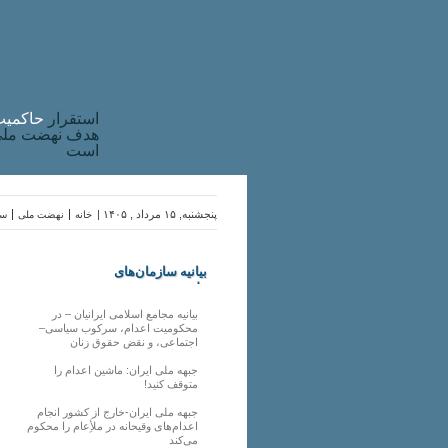
استقرار
حاکميت
هدف نهضت ملی 
است
پنجشنبه, ۱۵ مرداد , ۱۴۰۵ |
خانه
نهضت ملی
سا
بیانیه سازمان‌های
ملی
بیانیه مجامع اسلامی ایرانیان – در
محکومیت اعدام، سرکوب سیاسی–
اجتماعی، و نقض حقوق زنان
جبهه ملی ایران: ماشین اعدام را
متوقف کنید!
جبهه ملی ایران-خارج از کشور انجام
اعدام‌های وقیحانه در ملأِعام را محکوم
می‌کند