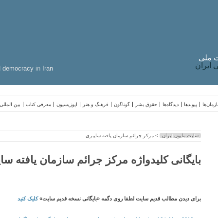
 ملی
ایران
d
democracy
in
Iran
زمان‌ها
پیوندها
دیدگاه‌ها
حقوق بشر
گوناگون
فرهنگ و هنر
اپوزیسیون
معرفی کتاب
بین المللی
سایت ملیون ایران
> مرکز جرائم سازمان یافته سایبری
بایگانی کلیدواژه مرکز جرائم سازمان یافته سا
برای دیدن مطالب قدیم سایت لطفا روی دگمه «بایگانی نسخه قدیم سایت»
کلیک کنید