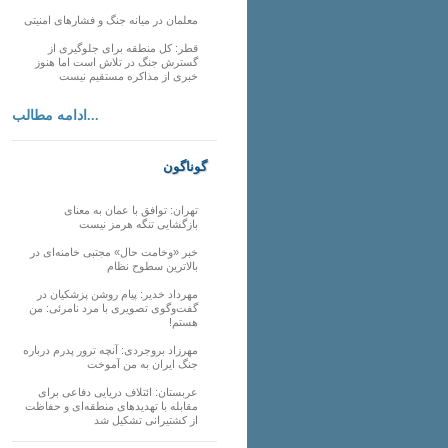
معلمان در میانه جنگ و فشارهای امنیتی
قطر: کل منطقه برای جلوگیری از
گسترش جنگ در تلاش است اما هنوز
خبری از مذاکره مستقیم نیست
ادامه مطالب...
گوناگون
تهران: توافق با عمان به معنای
بازگشایی تنگه هرمز نیست
خبر «وخامت حال» مجتبی خامنه‌ای در
بالاترین سطوح نظام
مهرداد خدیر: پیام روشن پزشکیان در
گفت‌و‌گوی تصویری با مرد نامرئی: من
هستم!
مهرزاد بروجردی: آنچه ترور پدرم درباره
جنگ ایران به من آموخت
عربستان: ائتلاف دریایی دفاعی برای
مقابله با تهدیدهای منطقه‌ای و حفاظت
از کشتیرانی تشکیل شد