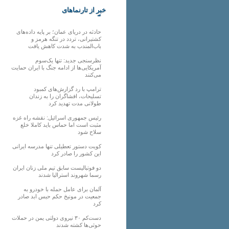
خبر از تارنماهای
دیگر
حادثه در دریای عمان؛ بر پایه داده‌های
کشتیرانی، تردد در تنگه هرمز و
باب‌المندب به شدت کاهش یافت
نظرسنجی جدید: تنها یک‌سوم
آمریکایی‌ها از ادامه جنگ با ایران حمایت
می‌کنند
ترامپ با رد گزارش‌های کمبود
تسلیحات، افشاگران را به زندان
طولانی مدت تهدید کرد
رئیس‌ جمهوری اسرائیل: نقشه راه غزه
مثبت است اما حماس باید کاملا خلع
سلاح شود
کویت دستور تعطیلی تنها مدرسه ایرانی
این کشور را صادر کرد
دو فوتبالیست سابق تیم ملی زنان ایران
رسما شهروند استرالیا شدند
آلمان برای عامل حمله با خودرو به
جمعیت در مونیخ حکم حبس ابد صادر
کرد
دست‌کم ۳۰ نیروی دولتی یمن در حملات
حوثی‌ها کشته شدند