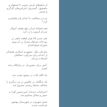
از سکوهای پارس جنوبی تا اصفهان و
ماهشهر؛ گسترش اعتراض‌های کارگری
و صنفی
چرا بر مخالفت با اعدام باید پافشاری
کرد؟
قوه قضائیه ایران رفع توقیف اموال
سردار آزمون را رد کرد
تلف شدن ۷۵ هزار قطعه ماهی در
رودخانه مسقان شیراز بر اثر ورود
شورابه فوق‌اشباع
سازمان ملل: جمهوری اسلامی همچنان
از اعدام برای سرکوب مخالفان
استفاده می‌کند
آتش برای دهمین‌بار، در میانکاله زبانه
کشید
یک کافه کتاب در مشهد پلمب شد
یک جنگلبان در چالوس در پی درگیری با
متخلف محیط زیستی مجروح شد
اعتراضات دی‌ماه؛ امیرحسین افرا به
حبس و شلاق محکوم شد
شش شهروند در شهرستان بهشهر
بازداشت شدند