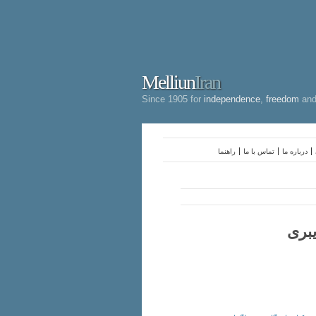
Melliun
Iran
Since 1905 for
independence
,
freedom
an
درباره ما
تماس با ما
راهنما
یبری