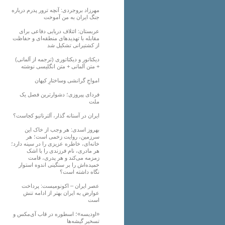
مهرزاد بروجردی: آنچه ترور پدرم درباره
جنگ ایران به من آموخت
عربستان: ائتلاف دریایی دفاعی برای
مقابله با تهدیدهای منطقه‌ای و حفاظت
از کشتیرانی تشکیل شد
دیکتاتور و دیکتاتوری (ترجمه از آلمانی)
+ متن آلمانی + متن انگلیسی نوشته
‌امواجِ گرانشی وساختارِ کیهان
فردای پیروزی؛ دشوارترین فصل یک
ملت
ایران در آستانه گذار، آلترناتیو کجاست؟
بهروز اسدی: هر وجب از خاک‌ این
سرزمین، روایت زخمی است؛ هر
خانه‌ای، خاطره عزیزی را در سینه دارد؛
هر مادری، نام فرزندی را با اشک
زمزمه می‌کند و هر پدری، قامت
خمیده‌اش را بر سنگینی اندوه استوار
نگاه داشته است؟
عصر ایران – اکونومیست: پرداخت
عوارض به ایران بهتر از ادامه تنش
است
«اودیسه»؛ اسطوره در قاب آی‌مکس و
تسخیر گیشه‌ها