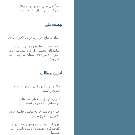
همگامی برای جمهوری سکولار
دموکرات در ایران: نه به اعدام
نهضت ملی
ضیاء مصباح: در باره دولت دکتر مصدق
به مناسبت هفتادوچهارمین سالروز:
نمایندگان مجلس زار می‌زدند/ تهران در
آتش؛ ۳۰ تیر ۱۳۳۱ میدان بهارستان چه
خبر بود؟
آخرین مطالب
35 امین سالروز قتل شاپور بختیار و
سروش کتیبه
تهران: توافق با عمان به معنای
بازگشایی تنگه هرمز نیست
خبر «وخامت حال» مجتبی خامنه‌ای در
بالاترین سطوح نظام
مهرداد خدیر: پیام روشن پزشکیان در
گفت‌و‌گوی تصویری با مرد نامرئی: من
هستم!