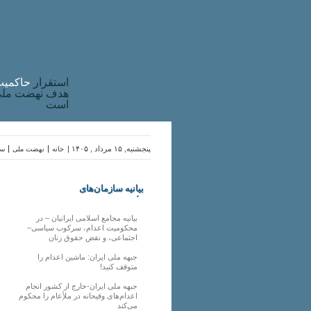
استقرار
حاکميت
هدف نهضت ملی 
است
پنجشنبه, ۱۵ مرداد , ۱۴۰۵ |
خانه
نهضت ملی
سا
بیانیه سازمان‌های
ملی
بیانیه مجامع اسلامی ایرانیان – در
محکومیت اعدام، سرکوب سیاسی–
اجتماعی، و نقض حقوق زنان
جبهه ملی ایران: ماشین اعدام را
متوقف کنید!
جبهه ملی ایران-خارج از کشور انجام
اعدام‌های وقیحانه در ملأِعام را محکوم
می‌کند