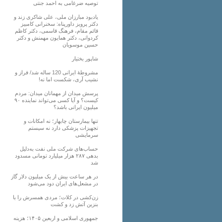
توصیه ضرغامی به احمد جنتی
یادبود مبارزان ملی، علی شاکری زند و
دکتر پرویز داورپناه: سخنرانی کامبیز
قائم مقام، فرهنگ قاسمی، دکتر کاظم
کردوانی، دکتر همایون مهمنش و دکتر
حسین موسویان
شاپور بختیار
مشروطۀ ایرانی 120 ساله شد/ فراز و
نشیب آری، شکست اما نه!
پرسش میدان از مهمانان میدان: مردم
کیست؟ و آیا کسی می‌تواند نماینده ۹۰
میلیون ایرانی باشد؟
تنها بیمارستان چابهار؛ نه امکانات و
تجهیزات پزشکی دارد نه سیستم
سرمایشی
حساب‌های شرکت ملی نفت به‌دلیل
بدهی ۲۸۷ هزار میلیارد تومانی مسدود
شد
در هر ساعت بیش از یک میلیون دلار گاز
در مشعل‌های ایران دود می‌شود
زن‌کشی در کلات؛ مردی همسرش را با
بنزین آتش زد و کشت
جمهوری اسلامی و اربعین ۱۴۰۵؛ هزینه