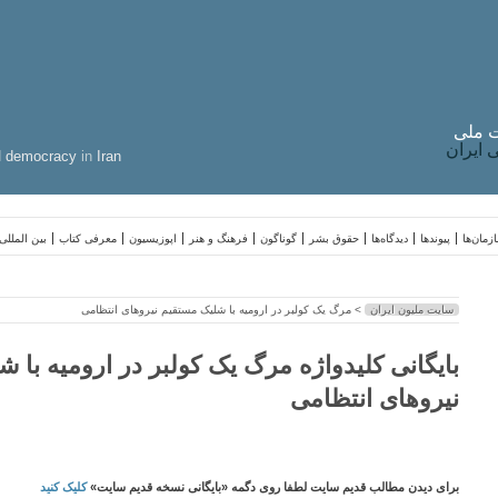
 ملی
ایران
d
democracy
in
Iran
زمان‌ها
پیوندها
دیدگاه‌ها
حقوق بشر
گوناگون
فرهنگ و هنر
اپوزیسیون
معرفی کتاب
بین المللی
سایت ملیون ایران
> مرگ یک کولبر در ارومیه با شلیک مستقیم نیروهای انتظامی
بایگانی کلیدواژه مرگ یک کولبر در ارومیه با 
نیروهای انتظامی
برای دیدن مطالب قدیم سایت لطفا روی دگمه «بایگانی نسخه قدیم سایت»
کلیک کنید