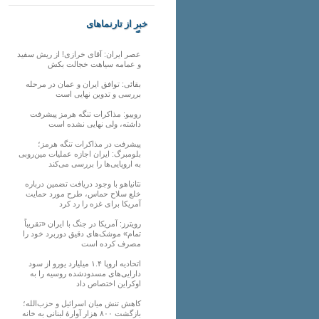
خبر از تارنماهای
دیگر
عصر ایران: آقای خرازی! از ریش سفید
و عمامه سیاهت خجالت بکش
بقائی: توافق ایران و عمان در مرحله
بررسی و تدوین نهایی است
روبیو: مذاکرات تنگه هرمز پیشرفت
داشته، ولی نهایی نشده است
پیشرفت در مذاکرات تنگه هرمز؛
بلومبرگ: ایران اجازه عملیات مین‌روبی
به اروپایی‌ها را بررسی می‌کند
نتانیاهو با وجود دریافت تضمین درباره
خلع سلاح حماس، طرح مورد حمایت
آمریکا برای غزه را رد کرد
رویترز: آمریکا در جنگ با ایران «تقریباً
تمام» موشک‌های دقیق دوربرد خود را
مصرف کرده است
اتحادیه اروپا ۱.۴ میلیارد یورو از سود
دارایی‌های مسدودشده روسیه را به
اوکراین ‏اختصاص داد
کاهش تنش میان اسرائیل و حزب‌الله؛
بازگشت ۸۰۰ هزار آوارۀ لبنانی به خانه‌