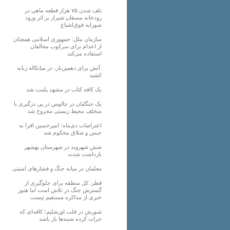
تلف شدن ۷۵ هزار قطعه ماهی در
رودخانه مسقان شیراز بر اثر ورود
شورابه فوق‌اشباع
سازمان ملل: جمهوری اسلامی همچنان
از اعدام برای سرکوب مخالفان
استفاده می‌کند
آتش برای دهمین‌بار، در میانکاله زبانه
کشید
یک کافه کتاب در مشهد پلمب شد
یک جنگلبان در چالوس در پی درگیری با
متخلف محیط زیستی مجروح شد
اعتراضات دی‌ماه؛ امیرحسین افرا به
حبس و شلاق محکوم شد
شش شهروند در شهرستان بهشهر
بازداشت شدند
معلمان در میانه جنگ و فشارهای امنیتی
قطر: کل منطقه برای جلوگیری از
گسترش جنگ در تلاش است اما هنوز
خبری از مذاکره مستقیم نیست
شورش در قلب اورشلیم؛ کافه‌ای که
جرات کرده شنبه‌ها باز باشد