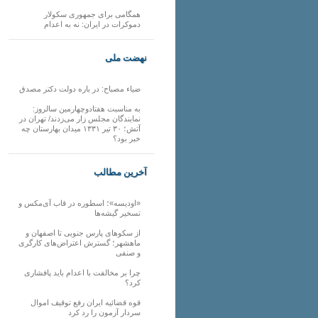
همگامی برای جمهوری سکولار
دموکرات در ایران: نه به اعدام
نهضت ملی
ضیاء مصباح: در باره دولت دکتر مصدق
به مناسبت هفتادوچهارمین سالروز:
نمایندگان مجلس زار می‌زدند/ تهران در
آتش؛ ۳۰ تیر ۱۳۳۱ میدان بهارستان چه
خبر بود؟
آخرین مطالب
«اودیسه»؛ اسطوره در قاب آی‌مکس و
تسخیر گیشه‌ها
از سکوهای پارس جنوبی تا اصفهان و
ماهشهر؛ گسترش اعتراض‌های کارگری
و صنفی
چرا بر مخالفت با اعدام باید پافشاری
کرد؟
قوه قضائیه ایران رفع توقیف اموال
سردار آزمون را رد کرد