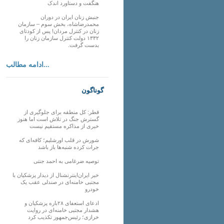
هنگفت و دستاورد اندک
جنبش زنان ایران در دوران
محمدرضاشاه، بخش سوم – سازمان
زنان در کنترل مردان! پس از کودتای
۱۳۳۲ دولت کنترل سازمان زنان را
بدست گرفت.
ادامه مطالب...
گوناگون
قطر: کل منطقه برای جلوگیری از
گسترش جنگ در تلاش است اما هنوز
خبری از مذاکره مستقیم نیست
شورش در قلب اورشلیم؛ کافه‌ای که
جرات کرده شنبه‌ها باز باشد
توصیه ضرغامی به احمد جنتی
خبر ایران‌اینترنشنال از دیدار پزشکیان با
مجتبی خامنه‌ای در صندلی عقب یک
خودرو
ادعای استعفای ۲۸باره پزشکیان و
هشدار مجتبی خامنه‌ای در روایت
خرازی؛ رئیس‌جمهور تکذیب کرد