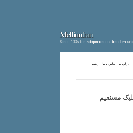
Melliun
Iran
Since 1905 for
independence
,
freedom
an
درباره ما
تماس با ما
راهنما
شلیک مستقیم