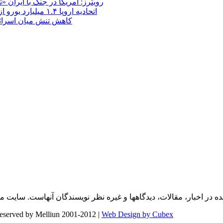
رویترز: آمریکا در جنگ با ایران
اتحادیه اروپا ۱.۴ میلیارد یورو از سود دارایی‌های مسدودشده روسیه را به اوکراین ‏اختصاص داد
کاهش تنش میان اسرائیل و حزب‌الله؛ بازگ
Web Design by Cubex
تمامی حقوق برای وب سایت ملیون ایران محفوظ است. | elliun 2001-2012