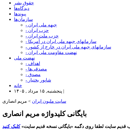
حقوق بشر
دیدگاه‌ها
پیوندها
سازمان‌ها
- جبهه ملی ایران
- حزب ایران
- حزب ملت ایران
- سازمانهای جبهه ملی ایران در آمریکا
- سازمانهای جبهه ملی ایران در خارج از کشور
- نهضت مقاومت ملی ایران
نهضت ملی
- اهداف
- مصدقی‌ها
- مصدق
- شاپور بختیار
خانه
پنجشنبه, ۱۵ مرداد , ۱۴۰۵ |
سایت ملیون ایران
> مریم انصاری
بایگانی کلیدواژه مریم انصاری
 قدیم سایت لطفا روی دگمه «بایگانی نسخه قدیم سایت»
کلیک کنید