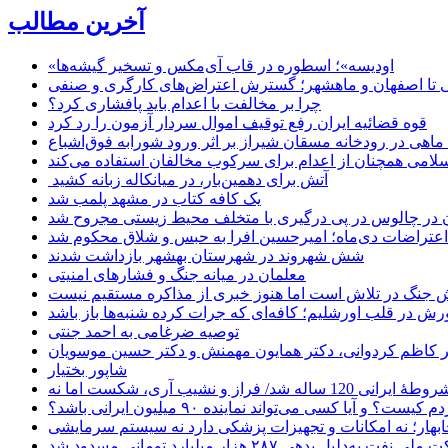
آخرین مطالب
«اودیسه»؛ اسطوره در قاب آی‌مکس و تسخیر گیشه‌ها
 تا اصفهان و ماهشهر؛ گسترش اعتراض‌های کارگری و صنفی
چرا بر مخالفت با اعدام باید پافشاری کرد؟
قوه قضائیه ایران رفع توقیف اموال سردار آزمون را رد کرد
امی همچنان از اعدام برای سرکوب مخالفان استفاده می‌کند
آتش برای دهمین‌بار، در میانکاله زبانه کشید
یک کافه کتاب در مشهد پلمب شد
ن در چالوس در پی درگیری با متخلف محیط زیستی مجروح شد
اعتراضات دی‌ماه؛ امیرحسین افرا به حبس و شلاق محکوم شد
شش شهروند در شهرستان بهشهر بازداشت شدند
معلمان در میانه جنگ و فشارهای امنیتی
 جنگ در تلاش است اما هنوز خبری از مذاکره مستقیم نیست
ش در قلب اورشلیم؛ کافه‌ای که جرات کرده شنبه‌ها باز باشد
توصیه ضرغامی به احمد جنتی
دکتر کاظم کردوانی، دکتر همایون مهمنش و دکتر حسین موسویان
شاپور بختیار
یا کسی می‌تواند نماینده ۹۰ میلیون ایرانی باشد؟
چابهار؛ نه امکانات و تجهیزات پزشکی دارد نه سیستم سرمایشی
دلیل بدهی ۲۸۷ هزار میلیارد تومانی مسدود شد