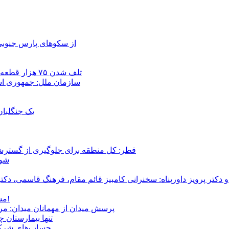
از سکوهای پارس جنوبی
تلف شدن ۷۵ هزار قطعه ماهی در رودخانه مسقان شیراز بر اثر ورود شورابه فوق‌اشباع
سازمان ملل: جمهوری اسل
یک جنگلبا
قطر: کل منطقه برای جلوگیری از گسترش
شور
و دکتر پرویز داورپناه: سخنرانی کامبیز قائم مقام، فرهنگ قاسمی، 
مشروطۀ ایرانی 120 ساله شد/ فراز و نشیب آری، شکست اما نه!
پرسش میدان از مهمانان میدان: مردم کیست؟ و آ
تنها بیمارستان 
حساب‌های شرکت ملی نفت به‌