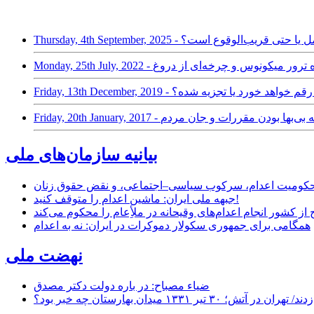
ری اسلامی محتمل یا حتی قریب‌الوقوع‌ است؟
وسویان درباره ترور میکونوس و چرخه‌ای از دروغ
یرانی یکپارچه رقم خواهد خورد یا تجزیه شده؟
Friday - پلاسکو؛ نمونه بی‌بها بودن مقررات و جان مردم
بیانیه سازمان‌های ملی
ر محکومیت اعدام، سرکوب سیاسی–اجتماعی، و نقض حقوق زنان
جبهه ملی ایران: ماشین اعدام را متوقف کنید!
از کشور انجام اعدام‌های وقیحانه در ملأِعام را محکوم می‌کند
همگامی برای جمهوری سکولار دموکرات در ایران: نه به اعدام
نهضت ملی
ضیاء مصباح: در باره دولت دکتر مصدق
۱ میدان بهارستان چه خبر بود؟