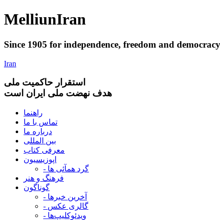
Melliun
Iran
Since 1905 for
independence
,
freedom
and
democrac
Iran
استقرار
حاکميت ملی
هدف نهضت ملی ایران است
راهنما
تماس با ما
درباره ما
بین المللی
معرفی کتاب
اپوزیسیون
- گرد همآئی ها
فرهنگ و هنر
گوناگون
- آخرین خبرها
- گالری عکس
- ویدئوکلیپ‌ها