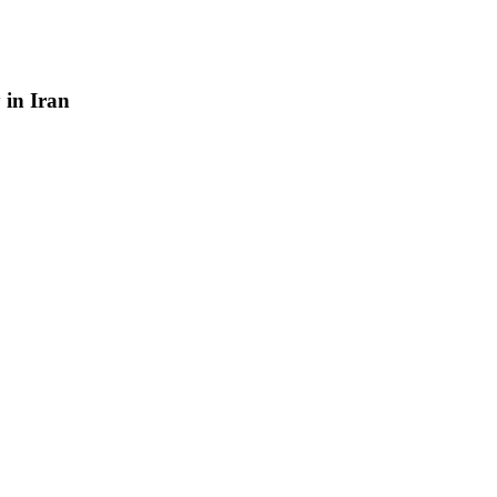
y
in
Iran