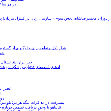
در هر ساعت
ج
قطر: کل منطقه برای جلوگیری از گسترش
شور
خبر ایران‌اینترنشنا
ادعای استعفای ۲۸باره پزشکیان و هشدار مجتبی خامنه‌ای در روایت خرازی؛ رئیس‌جمهور تکذیب کرد
عصر ایر
بق
روب
پیشرفت در مذاکرات تنگه هرمز؛ بلومبرگ: 
نتانیاهو با وجود دریافت تضمین درباره