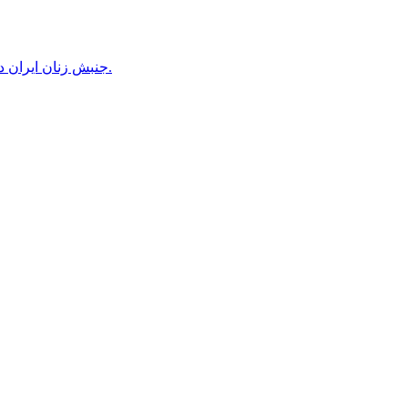
جنبش زنان ایران در دوران محمدرضاشاه، بخش سوم – سازمان زنان در کنترل مردان! پس از کودتای ۱۳۳۲ دولت کنترل سازمان زنان را بدست گرفت.