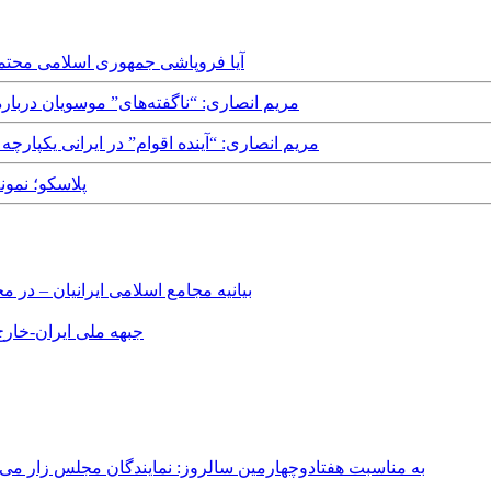
Thursday, 4th September, 2025 - آیا فروپاشی جمهو
Monday, 25th July, 2022 - مریم انصاری: “ناگفته‌های” م
Friday, 13th December, 2019 - مریم انصاری: “آینده اقوام” در ا
, 20th January, 2017
بیانیه مجامع اسلامی ایرانیان – د
جبهه ملی ایران-خارج 
به مناسبت هفتادوچهارمین سالروز: نمایندگان مجلس زار می‌زدند/ تهران در آتش؛ ۳۰ تیر ۳۳۱