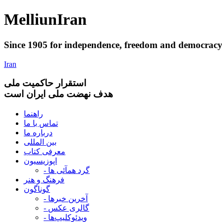
Melliun
Iran
Since 1905 for
independence
,
freedom
and
democrac
Iran
استقرار
حاکميت ملی
هدف نهضت ملی ایران است
راهنما
تماس با ما
درباره ما
بین المللی
معرفی کتاب
اپوزیسیون
- گرد همآئی ها
فرهنگ و هنر
گوناگون
- آخرین خبرها
- گالری عکس
- ویدئوکلیپ‌ها