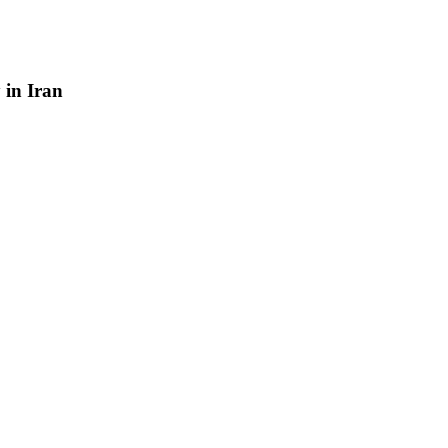
y
in
Iran