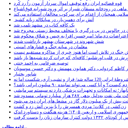
قوه قضائیه ایران رفع توقیف اموال سردار آزمون را رد کرد
امی همچنان از اعدام برای سرکوب مخالفان استفاده می‌کند
آتش برای دهمین‌بار، در میانکاله زبانه کشید
یک کافه کتاب در مشهد پلمب شد
ن در چالوس در پی درگیری با متخلف محیط زیستی مجروح شد
اعتراضات دی‌ماه؛ امیرحسین افرا به حبس و شلاق محکوم شد
شش شهروند در شهرستان بهشهر بازداشت شدند
معلمان در میانه جنگ و فشارهای امنیتی
 جنگ در تلاش است اما هنوز خبری از مذاکره مستقیم نیست
ش در قلب اورشلیم؛ کافه‌ای که جرات کرده شنبه‌ها باز باشد
توصیه ضرغامی به احمد جنتی
دکتر کاظم کردوانی، دکتر همایون مهمنش و دکتر حسین موسویان
شاپور بختیار
یا کسی می‌تواند نماینده ۹۰ میلیون ایرانی باشد؟
چابهار؛ نه امکانات و تجهیزات پزشکی دارد نه سیستم سرمایشی
دلیل بدهی ۲۸۷ هزار میلیارد تومانی مسدود شد
 بیش از یک میلیون دلار گاز در مشعل‌های ایران دود می‌شود
زن‌کشی در کلات؛ مردی همسرش را با بنزین آتش زد و کشت
مهوری اسلامی و اربعین ۱۴۰۵؛ هزینه هنگفت و دستاورد اندک
ادامه مطالب...