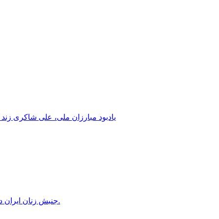
یادبود مبارزان ملی، علی شاکری زند 
جنبش زنان ایران در دوران محمدرضاشاه، بخش سوم – سازمان زنان در کنترل مردان! پس از کودتای ۱۳۳۲ دولت کنترل سازمان زنان را بدست گرفت.