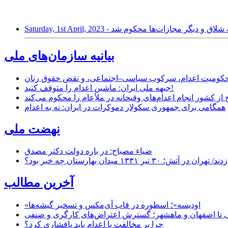
بیانیه سازمان‌های ملی
ر محکومیت اعدام، سرکوب سیاسی–اجتماعی، و نقض حقوق زنان
جبهه ملی ایران: ماشین اعدام را متوقف کنید!
از کشور انجام اعدام‌های وقیحانه در ملأِعام را محکوم می‌کند
همگامی برای جمهوری سکولار دموکرات در ایران: نه به اعدام
نهضت ملی
ضیاء مصباح: در باره دولت دکتر مصدق
۱ میدان بهارستان چه خبر بود؟
آخرین مطالب
«اودیسه»؛ اسطوره در قاب آی‌مکس و تسخیر گیشه‌ها
 تا اصفهان و ماهشهر؛ گسترش اعتراض‌های کارگری و صنفی
چرا بر مخالفت با اعدام باید پافشاری کرد؟