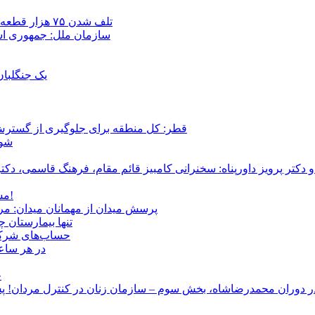
تلف شدن ۷۵ هزار قطعه ماهی در رودخانه مسقان شیراز بر اثر ورود شورابه فوق‌اشباع
سازمان ملل: جمهوری اسل
یک جنگلبا
قطر: کل منطقه برای جلوگیری از گسترش
شور
و دکتر پرویز داورپناه: سخنرانی کامبیز قائم مقام، فرهنگ قاسمی، 
مشروطۀ ایرانی 120 ساله شد/ فراز و نشیب آری، شکست اما نه!
پرسش میدان از مهمانان میدان: مردم کیست؟ و آ
تنها بیمارستان 
حساب‌های شرکت ملی نفت به‌
در هر ساعت
ج