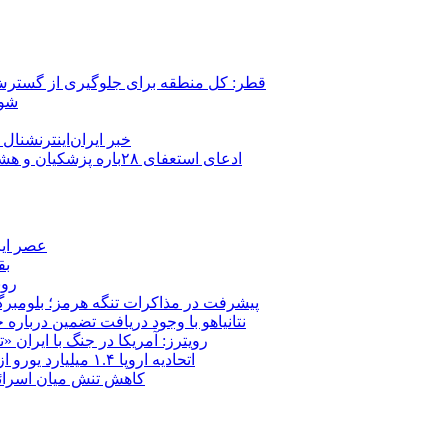
قطر: کل منطقه برای جلوگیری از گسترش
شور
خبر ایران‌اینترنشنا
ادعای استعفای ۲۸باره پزشکیان و هشدار مجتبی خامنه‌ای در روایت خرازی؛ رئیس‌جمهور تکذیب کرد
عصر ایر
بق
روب
پیشرفت در مذاکرات تنگه هرمز؛ بلومبرگ: 
نتانیاهو با وجود دریافت تضمین درباره
رویترز: آمریکا در جنگ با ایران
اتحادیه اروپا ۱.۴ میلیارد یورو از سود دارایی‌های مسدودشده روسیه را به اوکراین ‏اختصاص داد
کاهش تنش میان اسرائیل و حزب‌الله؛ بازگ