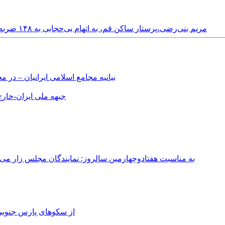
Saturday, 1st April, 2023 - مریم بنی‌رضی،پرستار ساکن قم، به اتهام بی‌حجابی به ۱۴۸ ضربه شلاق و دیگر مجازات‌‌ها محکوم شد
بیانیه مجامع اسلامی ایرانیان – د
جبهه ملی ایران-خارج 
به مناسبت هفتادوچهارمین سالروز: نمایندگان مجلس زار می‌زدند/ تهران در آتش؛ ۳۰ تیر ۳۳۱
از سکوهای پارس جنوبی