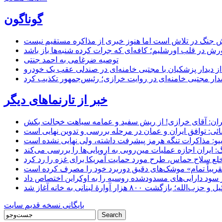
گوناگون
 جنگ در تلاش است اما هنوز خبری از مذاکره مستقیم نیست
ش در قلب اورشلیم؛ کافه‌ای که جرات کرده شنبه‌ها باز باشد
توصیه ضرغامی به احمد جنتی
ل از دیدار پزشکیان با مجتبی خامنه‌ای در صندلی عقب یک خودرو
خبر از تارنماهای دیگر
ان: آقای خرازی! از ریش سفید و عمامه سیاهت خجالت بکش
ائی: توافق ایران و عمان در مرحله بررسی و تدوین نهایی است
یو: مذاکرات تنگه هرمز پیشرفت داشته، ولی نهایی نشده است
ایران اجازه عملیات مین‌روبی به اروپایی‌ها را بررسی می‌کند
 خلع سلاح حماس، طرح مورد حمایت آمریکا برای غزه را رد کرد
 «تقریباً تمام» موشک‌های دقیق دوربرد خود را مصرف کرده است
شت ۸۰۰ هزار آوارۀ لبنانی به خانه‌ آغاز شد
بایگانی نسخه قدیم سایت