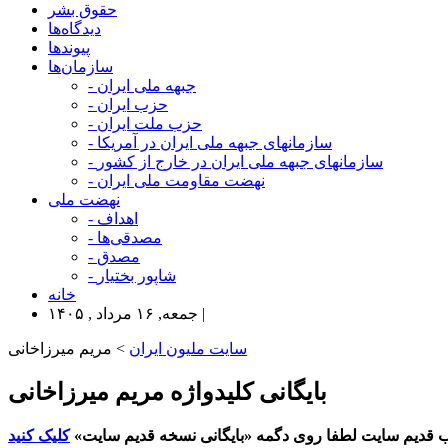
حقوق بشر
دیدگاه‌ها
پیوندها
سازمان‌ها
- جبهه ملی ایران
- حزب ایران
- حزب ملت ایران
- سازمانهای جبهه ملی ایران در آمریکا
- سازمانهای جبهه ملی ایران در خارج از کشور
- نهضت مقاومت ملی ایران
نهضت ملی
- اهداف
- مصدقی‌ها
- مصدق
- شاپور بختیار
خانه
جمعه, ۱۶ مرداد , ۱۴۰۵ |
سایت ملیون ایران
> مریم میرزاخانی
بایگانی کلیدواژه مریم میرزاخانی
 قدیم سایت لطفا روی دگمه «بایگانی نسخه قدیم سایت»
کلیک کنید