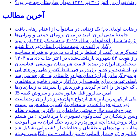
۱ میدان بهارستان چه خبر بود؟
آخرین مطالب
رضایت اولیای دم؛ یک زندانی در میاندوآب از اعدام رهایی یافت
جامعهٔ مدنی ایران: امید در میان ترومای جمعی و ویرانی‌ها
رگبار پراکنده در نیمه شمالی استان تهران تا شنبه
جه‌گرم می‌گفت از تسلط بر تو لذت می‌برم به همراه مصاحبه
ده در اعتراضات دی‌ماه ۱۴۰۴
سختگیری ایران در تمدید اقامت هنرمندان موسیقی افغانستان
 باد شدید و رعد و برق در برخی نقاط کشور طی روزهای آتی
موج گرما در ایران؛ دمای هوا در ۶استان به ۵۰درجه می‌رسد
بطه، تهدیدی برای طبیعت ایران/ آغاز برخورد قاطع با متخلفان
ی که خودش را اعدام کردند و فرزندش را سپردند به زندان‌بان‌ها
35 امین سالروز قتل شاپور بختیار و سروش کتیبه
یکی از کهن‌ترین آیین‌های ازدواج جهان هنوز در ایران زنده است
تهران: توافق با عمان به معنای بازگشایی تنگه هرمز نیست
خبر «وخامت حال» مجتبی خامنه‌ای در بالاترین سطوح نظام
زاد بروجردی: آنچه ترور پدرم درباره جنگ ایران به من آموخت
مقابله با تهدیدهای منطقه‌ای و حفاظت از کشتیرانی تشکیل شد
یکتاتوری (ترجمه از آلمانی) + متن آلمانی + متن انگلیسی نوشته