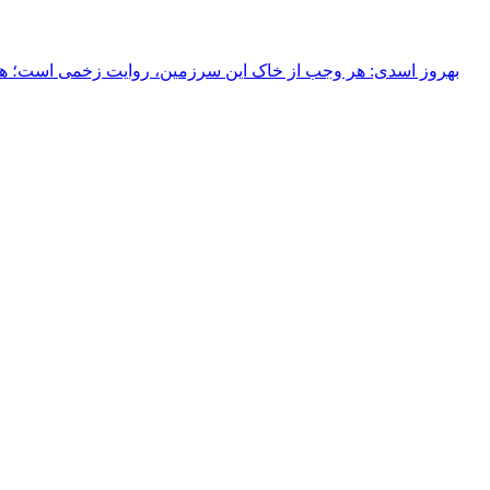
بهروز اسدی: هر وجب از خاک‌ این سرزمین، روایت زخمی است؛ هر خ