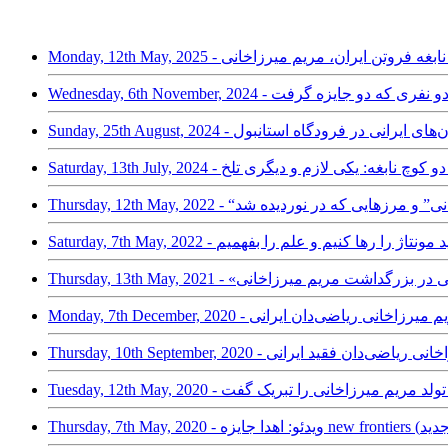
Monday, 12t - زادروز نابغه فروتن ایران، مریم میرزاخانی
ی، ریاضیدان‌های ایرانی در فرودگاه استانبول
- مریم میرزاخانی؛ دو کوچ نابغه: یکی لازم و دیگری تلخ
Thu - “مریم میرزاخانی” و مرزهایی که در نوردیده شد
نند/ باید مونتاژ را رها کنیم و علم را بفهمیم
یات»؛ روزی جهانی در بزرگداشت مریم میرزاخانی
تر جبر: زندگی مریم میرزاخانی ریاضی‌دان ایرانی
یم میرزاخانی ریاضی‌دان فقید ایرانی
آمریکا سالروز تولد مریم میرزاخانی را تبریک گفت