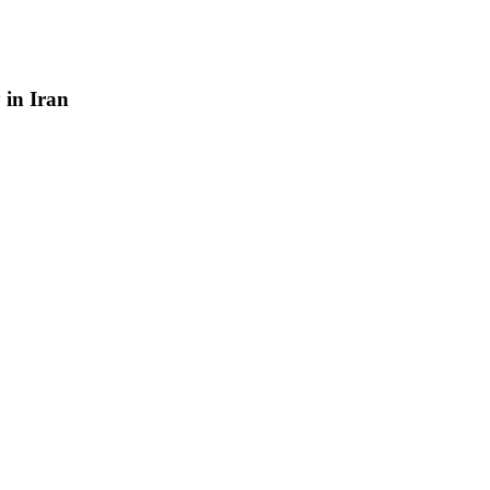
y
in
Iran