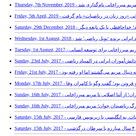
ضیات به افتخار مریم میرزاخانی نام‌گذاری شد
تولد مریم میرزاخانی «روز زنان در ریاضیات» نام گرفت
 درگذشت بابک فرزاد؛ خداحافظی با یک نابغه دیگر
Wednesday, - مهاجر کرد ایرانی برنده ‘نوبل ریاضی’ شد
Tu - آموزه‌هایی از مریم میرزاخانی برای توسعه انسانی
 فردی برای دانش‌آموزان ایرانی در المپیاد ریاضی
انی داشت و فروتن بود؛ گفت وگو با کامران وفا
نگی در ایران؛ از آتنا اصلانی تا مریم میرزاخانی
دش و ریاضیات. به انگلیسی با زیرنویس فارسی
ت