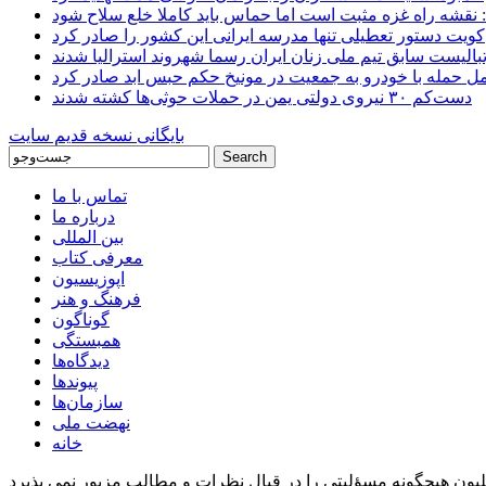
 نقشه راه غزه مثبت است اما حماس باید کاملا خلع سلاح شود
کویت دستور تعطیلی تنها مدرسه ایرانی این کشور را صادر کرد
بالیست سابق تیم ملی زنان ایران رسما شهروند استرالیا شدند
مل حمله با خودرو به جمعیت در مونیخ حکم حبس ابد صادر کرد
دست‌کم ۳۰ نیروی دولتی یمن در حملات حوثی‌ها کشته شدند
بایگانی نسخه قدیم سایت
تماس با ما
درباره ما
بین المللی
معرفی کتاب
اپوزیسیون
فرهنگ و هنر
گوناگون
همبستگی
دیدگاه‌ها
پیوندها
سازمان‌ها
نهضت ملی
خانه