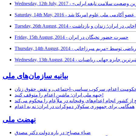
ه است/ آخرین وضعیت سلامت نابغه ایرانی
رجسته ایرانی عضو آکادمی ملی علوم امریکا شد
ان مریم میرزاخانی در ایران؛ زندان و بازداشت
Friday, 15th August, 2014 - حسرت حضور نخبگان در ایران
برنده زن معتبرترین جایزه جهانی ریاضیات
بیانیه سازمان‌های ملی
ر محکومیت اعدام، سرکوب سیاسی–اجتماعی، و نقض حقوق زنان
جبهه ملی ایران: ماشین اعدام را متوقف کنید!
از کشور انجام اعدام‌های وقیحانه در ملأِعام را محکوم می‌کند
همگامی برای جمهوری سکولار دموکرات در ایران: نه به اعدام
نهضت ملی
ضیاء مصباح: در باره دولت دکتر مصدق