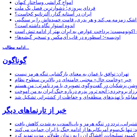
‌امواجِ گرانشی وساختارِ کیهان
فردای پیروزی؛ دشوارترین فصل یک ملت
ایران در آستانه گذار، آلترناتیو کجاست؟
 اشک زمزمه می‌کند و هر پدری، قامت خمیده‌اش را بر سنگینی
اندوه استوار نگاه داشته است؟
 اکونومیست: پرداخت عوارض به ایران بهتر از ادامه تنش است
«اودیسه»؛ اسطوره در قاب آی‌مکس و تسخیر گیشه‌ها
ادامه مطالب...
گوناگون
تهران: توافق با عمان به معنای بازگشایی تنگه هرمز نیست
خبر «وخامت حال» مجتبی خامنه‌ای در بالاترین سطوح نظام
زاد بروجردی: آنچه ترور پدرم درباره جنگ ایران به من آموخت
مقابله با تهدیدهای منطقه‌ای و حفاظت از کشتیرانی تشکیل شد
خبر از تارنماهای دیگر
 کشتیرانی، تردد در تنگه هرمز و باب‌المندب به شدت کاهش یافت
تنها یک‌سوم آمریکایی‌ها از ادامه جنگ با ایران حمایت می‌کنند
کمبود تسلیحات، افشاگران را به زندان طولانی مدت تهدید کرد