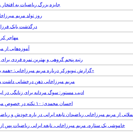
Thursday, 7th November, 2019 - جایزه بزرگ ریا
Friday, 5th April, 2019 - روز 
Saturday, 29th December, 2018 -
 1st August, 2018
esday, 1st August, 2017
Sunday, 23rd July, 2017 - رتبه پنجم گروهی و بهترین نمره
Friday, 21st July, 2017 - گزارش نیویورکر درباره مریم میرزاخانی: «همه به دنبال مریم می‌گشتند اما او رفته بود»
Monday, 17th July, 2017 - مریم میرزاخانی ذهن درخش
Sunday, 16th July, 2017 - ادیب مستور: سوگ مردانه برای زنا
Sunday, 16th July, 2017 - احسان محمدی: ۱۰ نکته در خصوص مرگ ریاضیدان جوان؛ مریم میرزاخانی
Saturday, 15th J - ویدئو: جملاتی از مریم میرزاخانی ریاضیدان نابغه ایرانی در باره خو
Saturday, 15th July, 2017 - خاموشی یک ستاره، مریم میرزاخانی، نابغه ایرانی ریاضیات پس از ۴ سال مبارزه با سرطان درگذش