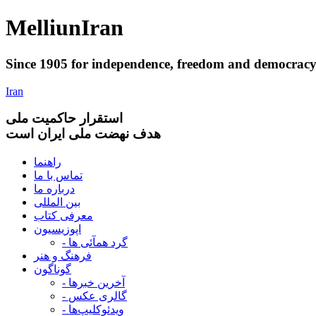
Melliun
Iran
Since 1905 for
independence
,
freedom
and
democrac
Iran
استقرار
حاکميت ملی
هدف نهضت ملی ایران است
راهنما
تماس با ما
درباره ما
بین المللی
معرفی کتاب
اپوزیسیون
- گرد همآئی ها
فرهنگ و هنر
گوناگون
- آخرین خبرها
- گالری عکس
- ویدئوکلیپ‌ها