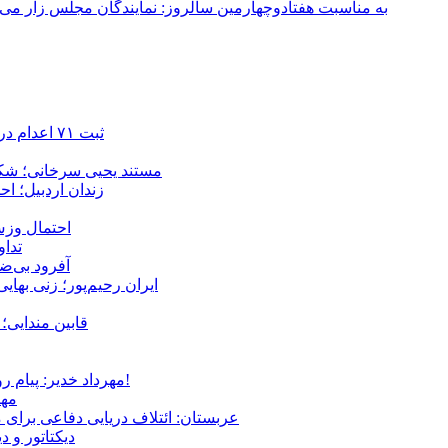
به مناسبت هفتادوچهارمین سالروز: نمایندگان مجلس زار می‌زدند/ تهران در آتش؛ ۳۰ تیر ۳۳۱
ثبت ۷۱ اعدام در ژوئیه؛ شمار اعدام‌ها در سال ۲۰۲۶ به دست‌کم ۴۴۴ نفر رسید
مستند یحیی سرخانی؛ شکن
زندان اردبیل؛ احراز هویت ۵۴ شهروند بازداشت‌ش
احتمال وزش
تداوم 
آفرود بی‌ضا
ایران رحیم‌پور؛ زنی بهای
قابین مندایی؛ 
مهرداد خدیر: پیام روشن پزشکیان در گفت‌و‌گوی تصویری با مرد نامرئی: من هستم!
مهر
عربستان: ائتلاف دریایی دفاعی برای 
دیکتاتور و د