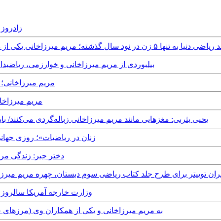
h May, 2025
 زن در نود سال گذشته؛ مریم میرزاخانی یکی از دو نفری که دو جایزه گرفت
Sunday, 25th August, 2024 - بیلبوردی از مریم میرزاخانی و خوارزم
Saturday, 13th July, 2024 
rsday, 12th May, 2022
Saturday, 7th May, 2022 - یحیی یثربی: مغزهایی مانند مریم میرزاخانی زباله‌گردی می‌ک
Thursday, 13th May, 2021 - «زنان در ریاض
Monday, 7th December, 2020 - دخ
Thursday, 10th  - پیشنهاد کاربران توییتر برای طرح جلد کتاب ریاضی سوم دبستان، چهره مر
Tuesday, 12th May, 2020 - وزارت خارجه 
Thursday, 7th May, 2020 - ویدئو: اهدا جایزه new frontiers (مرزهای جدید) به مریم میرزاخانی و یکی از همکاران وی