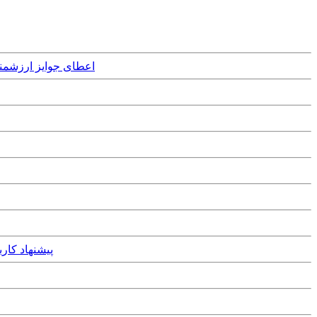
Wednesday, 6th November, 2024 - اعطای جوایز ارزشمند ریاضی دنیا به تنها ۵
September, 2020