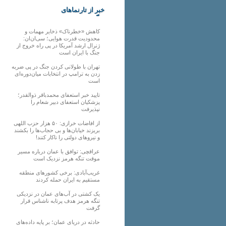
خبر از تارنماهای
دیگر
کاهش «خطرناک» ذخایر مهمات و
محدودیت قدرت هوایی؛ سی‌ان‌ان:
ژنرال ارشد آمریکا در پی راه خروج از
جنگ با ایران است
تهران با طولانی کردن جنگ در پی ضربه
زدن به ترامپ در انتخابات میان‌دوره‌ای
است
تایید خبر استعفای محمدباقر ذوالقدر؛
پزشکیان استعفای دبیر شعام را
نپذیرفت
از افاضات خرازی: ۵۰ هزار حزب اللهی
بریزند خیابان‌ها و بی حجاب‌ها را بکشند
و نیرو‌های دولتی را ناکار کنند!
عراقچی: توافق با عمان درباره مسیر
موقت تنگه هرمز نزدیک است
غریب‌آبادی: برخی کشورهای منطقه
مستقیم به ایران حمله کردند
یک کشتی در آب‌های عمان در نزدیکی
تنگه هرمز هدف پرتابه ناشناس قرار
گرفت
حادثه در دریای عمان؛ بر پایه داده‌های