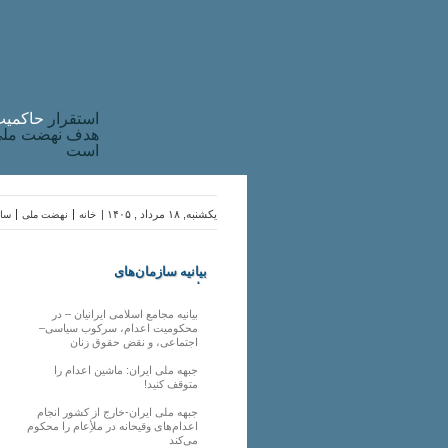
استقرار
حاکميت
هدف نهضت ملی 
است
یکشنبه, ۱۸ مرداد , ۱۴۰۵ |
خانه
نهضت ملی
ساز
بیانیه سازمان‌های
ملی
بیانیه مجامع اسلامی ایرانیان – در
محکومیت اعدام، سرکوب سیاسی–
اجتماعی، و نقض حقوق زنان
جبهه ملی ایران: ماشین اعدام را
متوقف کنید!
جبهه ملی ایران-خارج از کشور انجام
اعدام‌های وقیحانه در ملأِعام را محکوم
می‌کند