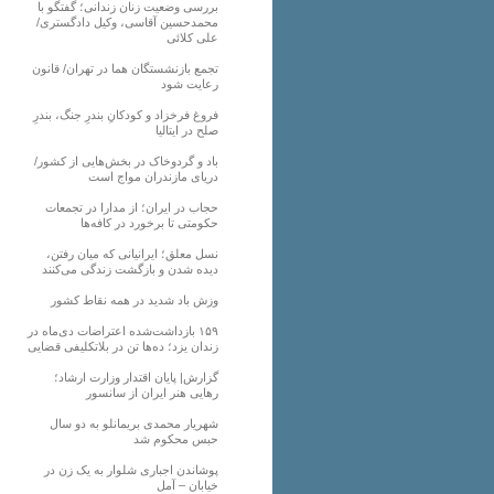
بررسی وضعیت زنان زندانی؛ گفتگو با
محمدحسین آقاسی، وکیل دادگستری/
علی کلائی
تجمع بازنشستگان هما در تهران/ قانون
رعایت شود
فروغ فرخزاد و کودکانِ بندرِ جنگ، بندرِ
صلح در ایتالیا
باد و گردوخاک در بخش‌هایی از کشور/
دریای مازندران مواج است
حجاب در ایران؛ از مدارا در تجمعات
حکومتی تا برخورد در کافه‌ها
نسل معلق؛ ایرانیانی که میان رفتن،
دیده شدن و بازگشت زندگی می‌کنند
وزش باد شدید در همه نقاط کشور
۱۵۹ بازداشت‌شده اعتراضات دی‌ماه در
زندان یزد؛ ده‌ها تن در بلاتکلیفی قضایی
گزارش| پایان اقتدار وزارت ارشاد؛
رهایی هنر ایران از سانسور
شهریار محمدی بریمانلو به دو سال
حبس محکوم شد
پوشاندن اجباری شلوار به یک زن در
خیابان – آمل