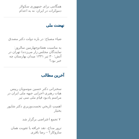
همگامی برای جمهوری سکولار
دموکرات در ایران: نه به اعدام
نهضت ملی
ضیاء مصباح: در باره دولت دکتر مصدق
به مناسبت هفتادوچهارمین سالروز:
نمایندگان مجلس زار می‌زدند/ تهران در
آتش؛ ۳۰ تیر ۱۳۳۱ میدان بهارستان چه
خبر بود؟
آخرین مطالب
سخنرانی دکتر حسین موسویان رییس
هیات رهبری-اجرایی جبهه ملی ایران در
مراسم یادبود قیام ملی سی تیر
اهمیتِ تاریخیِ نخست‌وزیریِ دکتر شاپور
بختیار
۷ تجمع اعتراضی برگزار شد
ترور مداح، نقد خرافه یا تقویت همان
سازوکار؟ – رضا باقری