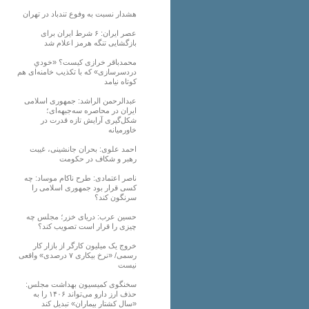
هشدار نسبت به وفوع تندباد در تهران
عصر ایران: ۶ شرط ایران برای
بازگشایی تنگه هرمز اعلام شد
محمدباقر خرازی کیست؟ «خودیِ
دردسرسازی» که با تکذیب خامنه‌ای هم
کوتاه نیامد
عبدالرحمن الراشد: جمهوری اسلامی
ایران در محاصره سه‌جبهه‌ای؛
شکل‌گیری آرایش تازه قدرت در
خاورمیانه
احمد علوی: بحران جانشینی، غیبت
رهبر و شکاف در حکومت
ناصر اعتمادی: طرح ناکام موساد: چه
کسی قرار بود جمهوری اسلامی را
سرنگون کند؟
حسین عرب: دریای خزر؛ مجلس چه
چیزی را قرار است تصویب کند؟
خروج یک میلیون کارگر از بازار کار
رسمی/ «نرخ بیکاری ۷ درصدی» واقعی
نیست
سخنگوی کمیسیون بهداشت مجلس:
حذف ارز دارو می‌تواند ۱۴۰۶ را به
«سال کشتار بیماران» تبدیل کند