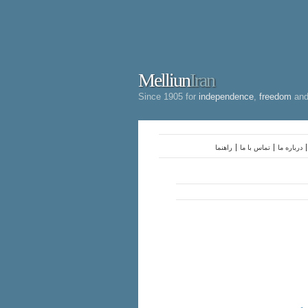
Melliun
Iran
Since 1905 for
independence
,
freedom
an
درباره ما
تماس با ما
راهنما