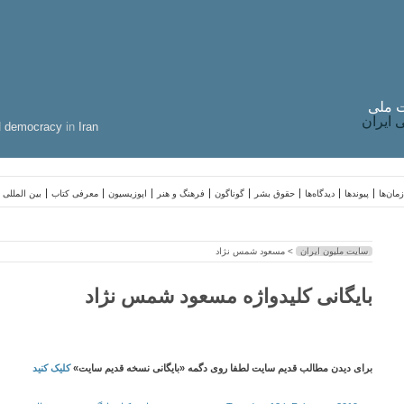
 ملی
ایران
d
democracy
in
Iran
مان‌ها
پیوندها
دیدگاه‌ها
حقوق بشر
گوناگون
فرهنگ و هنر
اپوزیسیون
معرفی کتاب
بین المللی
سایت ملیون ایران
> مسعود شمس نژاد
بایگانی کلیدواژه مسعود شمس نژاد
برای دیدن مطالب قدیم سایت لطفا روی دگمه «بایگانی نسخه قدیم سایت»
کلیک کنید