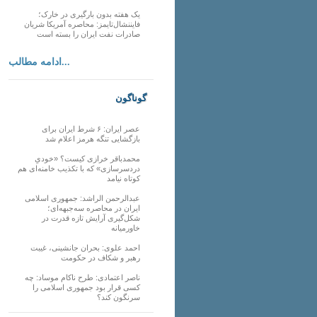
یک هفته بدون بارگیری در خارک؛
فایننشال‌تایمز: محاصره آمریکا شریان
صادرات نفت ایران را بسته است
ادامه مطالب...
گوناگون
عصر ایران: ۶ شرط ایران برای
بازگشایی تنگه هرمز اعلام شد
محمدباقر خرازی کیست؟ «خودیِ
دردسرسازی» که با تکذیب خامنه‌ای هم
کوتاه نیامد
عبدالرحمن الراشد: جمهوری اسلامی
ایران در محاصره سه‌جبهه‌ای؛
شکل‌گیری آرایش تازه قدرت در
خاورمیانه
احمد علوی: بحران جانشینی، غیبت
رهبر و شکاف در حکومت
ناصر اعتمادی: طرح ناکام موساد: چه
کسی قرار بود جمهوری اسلامی را
سرنگون کند؟