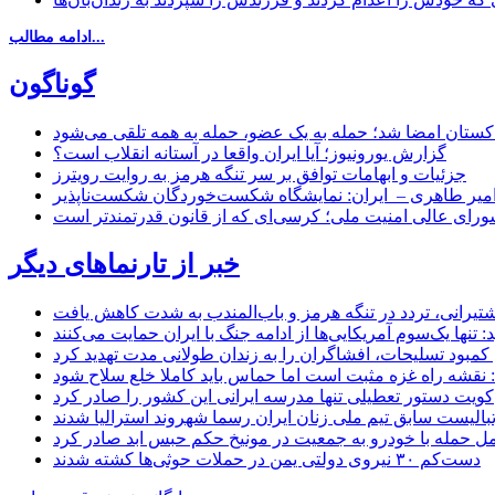
ادامه مطالب...
گوناگون
اکستان امضا شد؛ حمله به یک عضو، حمله به همه تلقی می‌شود
گزارش یورونیوز؛ آیا ایران واقعا در آستانه انقلاب است؟
جزئیات و ابهامات توافق بر سر تنگه هرمز به روایت رویترز
میر طاهری – ایران: نمایشگاه شکست‌خوردگان شکست‌ناپذیر
شورای عالی امنیت ملی؛ کرسی‌ای که از قانون قدرتمندتر است
خبر از تارنماهای دیگر
 کشتیرانی، تردد در تنگه هرمز و باب‌المندب به شدت کاهش یافت
تنها یک‌سوم آمریکایی‌ها از ادامه جنگ با ایران حمایت می‌کنند
کمبود تسلیحات، افشاگران را به زندان طولانی مدت تهدید کرد
 نقشه راه غزه مثبت است اما حماس باید کاملا خلع سلاح شود
کویت دستور تعطیلی تنها مدرسه ایرانی این کشور را صادر کرد
بالیست سابق تیم ملی زنان ایران رسما شهروند استرالیا شدند
مل حمله با خودرو به جمعیت در مونیخ حکم حبس ابد صادر کرد
دست‌کم ۳۰ نیروی دولتی یمن در حملات حوثی‌ها کشته شدند