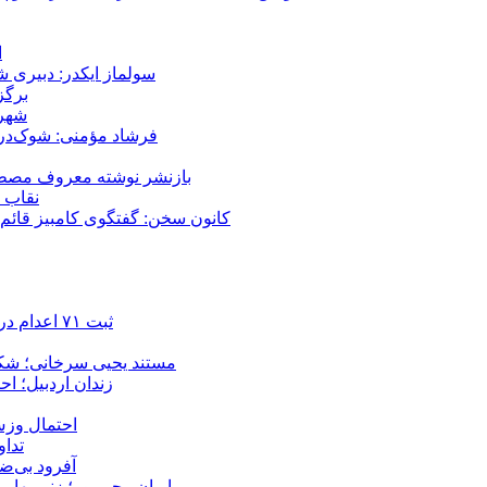
ا
سولماز ایکدر: دبیری 
برگز
شهر 
فرشاد مؤمنی: شوک‌درما
بازنشر نوشته معروف مصطفی
نقاب ض
کانون سخن: گفتگوی کامبیز قائم م
ثبت ۷۱ اعدام در ژوئیه؛ شمار اعدام‌ها در سال ۲۰۲۶ به دست‌کم ۴۴۴ نفر رسید
مستند یحیی سرخانی؛ شکن
زندان اردبیل؛ احراز هویت ۵۴ شهروند بازداشت‌ش
احتمال وزش
تداوم 
آفرود بی‌ضا
ایران رحیم‌پور؛ زنی بهای