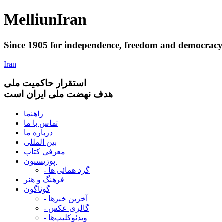
Melliun
Iran
Since 1905 for
independence
,
freedom
and
democrac
Iran
استقرار
حاکميت ملی
هدف نهضت ملی ایران است
راهنما
تماس با ما
درباره ما
بین المللی
معرفی کتاب
اپوزیسیون
- گرد همآئی ها
فرهنگ و هنر
گوناگون
- آخرین خبرها
- گالری عکس
- ویدئوکلیپ‌ها