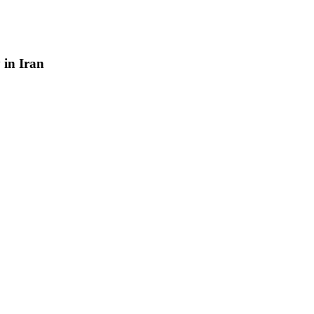
y
in
Iran