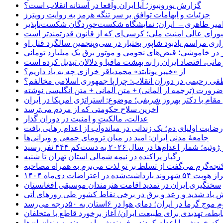
گزارش یورونیوز؛ آیا ایران واقعا در آستانه انقلاب است؟
جزئیات و ابهامات توافق بر سر تنگه هرمز به روایت رویترز
میر طاهری – ایران: نمایشگاه شکست‌خوردگان شکست‌ناپذیر
شورای عالی امنیت ملی؛ کرسی‌ای که از قانون قدرتمندتر است
اری مراسم یادبود شاپور بختیار در سی‌وپنجمین سالگرد قتل او
در خاموشی؛ قبض‌های نجومی و موتور برق یک میلیارد تومانی
نی، اقتصاد ایران را به بهشت مافیا و دلالان تبدیل کرده است
از «خیبر یونایتد» محمدباقر خرازی چه به یاد داریم؟
 رحیمی در دوران انقلاب: چرا با جمهوری اسلامی مخالفم؟
رورت (ترجمه از آلمانی) + متن آلمانی + متن انگلیسی نوشته
قام با دکتر بهروز شریفی؛ موضوع: استراتژی امریکا در ایران
آخرین سلاح حکومتی که از مردم می‌ترسد
عدالت، مالکیت و امنیت در دوران گذار
رضایت اولیای دم؛ یک زندانی در میاندوآب از اعدام رهایی یافت
جامعهٔ مدنی ایران: امید در میان ترومای جمعی و ویرانی‌ها
رگبار پراکنده در نیمه شمالی استان تهران تا شنبه
جه‌گرم می‌گفت از تسلط بر تو لذت می‌برم به همراه مصاحبه
ده در اعتراضات دی‌ماه ۱۴۰۴
سختگیری ایران در تمدید اقامت هنرمندان موسیقی افغانستان
 باد شدید و رعد و برق در برخی نقاط کشور طی روزهای آتی
موج گرما در ایران؛ دمای هوا در ۶استان به ۵۰درجه می‌رسد
بطه، تهدیدی برای طبیعت ایران/ آغاز برخورد قاطع با متخلفان
ی که خودش را اعدام کردند و فرزندش را سپردند به زندان‌بان‌ها