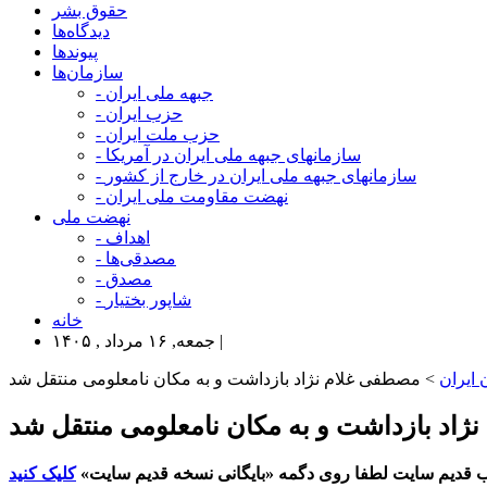
حقوق بشر
دیدگاه‌ها
پیوندها
سازمان‌ها
- جبهه ملی ایران
- حزب ایران
- حزب ملت ایران
- سازمانهای جبهه ملی ایران در آمریکا
- سازمانهای جبهه ملی ایران در خارج از کشور
- نهضت مقاومت ملی ایران
نهضت ملی
- اهداف
- مصدقی‌ها
- مصدق
- شاپور بختیار
خانه
جمعه, ۱۶ مرداد , ۱۴۰۵ |
ایران
> مصطفی غلام نژاد بازداشت و به مکان نامعلومی منتقل شد
نژاد بازداشت و به مکان نامعلومی منتقل شد
 قدیم سایت لطفا روی دگمه «بایگانی نسخه قدیم سایت»
کلیک کنید