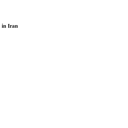
y
in
Iran