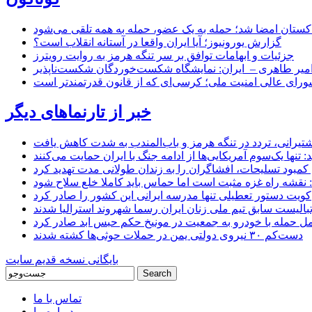
اکستان امضا شد؛ حمله به یک عضو، حمله به همه تلقی می‌شود
گزارش یورونیوز؛ آیا ایران واقعا در آستانه انقلاب است؟
جزئیات و ابهامات توافق بر سر تنگه هرمز به روایت رویترز
میر طاهری – ایران: نمایشگاه شکست‌خوردگان شکست‌ناپذیر
شورای عالی امنیت ملی؛ کرسی‌ای که از قانون قدرتمندتر است
خبر از تارنماهای دیگر
 کشتیرانی، تردد در تنگه هرمز و باب‌المندب به شدت کاهش یافت
تنها یک‌سوم آمریکایی‌ها از ادامه جنگ با ایران حمایت می‌کنند
کمبود تسلیحات، افشاگران را به زندان طولانی مدت تهدید کرد
 نقشه راه غزه مثبت است اما حماس باید کاملا خلع سلاح شود
کویت دستور تعطیلی تنها مدرسه ایرانی این کشور را صادر کرد
بالیست سابق تیم ملی زنان ایران رسما شهروند استرالیا شدند
مل حمله با خودرو به جمعیت در مونیخ حکم حبس ابد صادر کرد
دست‌کم ۳۰ نیروی دولتی یمن در حملات حوثی‌ها کشته شدند
بایگانی نسخه قدیم سایت
تماس با ما
درباره ما