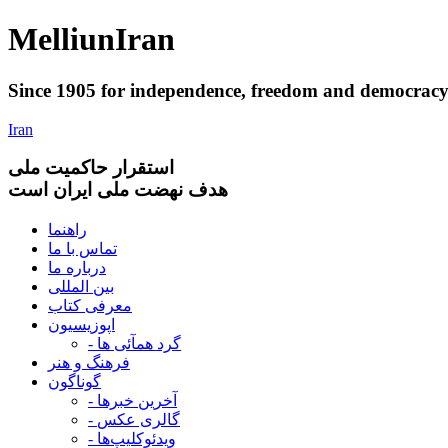
Melliun
Iran
Since 1905 for
independence
,
freedom
and
democrac
Iran
استقرار
حاکميت ملی
هدف نهضت ملی ایران است
راهنما
تماس با ما
درباره ما
بین المللی
معرفی کتاب
اپوزیسیون
- گرد همآئی ها
فرهنگ و هنر
گوناگون
- آخرین خبرها
- گالری عکس
- ویدئوکلیپ‌ها