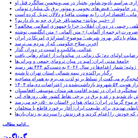
اری مراسم یادبود شاپور بختیار در سی‌وپنجمین سالگرد قتل او
در خاموشی؛ قبض‌های نجومی و موتور برق یک میلیارد تومانی
نی، اقتصاد ایران را به بهشت مافیا و دلالان تبدیل کرده است
از «خیبر یونایتد» محمدباقر خرازی چه به یاد داریم؟
 رحیمی در دوران انقلاب: چرا با جمهوری اسلامی مخالفم؟
رورت (ترجمه از آلمانی) + متن آلمانی + متن انگلیسی نوشته
قام با دکتر بهروز شریفی؛ موضوع: استراتژی امریکا در ایران
آخرین سلاح حکومتی که از مردم می‌ترسد
عدالت، مالکیت و امنیت در دوران گذار
رضایت اولیای دم؛ یک زندانی در میاندوآب از اعدام رهایی یافت
جامعهٔ مدنی ایران: امید در میان ترومای جمعی و ویرانی‌ها
رگبار پراکنده در نیمه شمالی استان تهران تا شنبه
جه‌گرم می‌گفت از تسلط بر تو لذت می‌برم به همراه مصاحبه
ده در اعتراضات دی‌ماه ۱۴۰۴
سختگیری ایران در تمدید اقامت هنرمندان موسیقی افغانستان
 باد شدید و رعد و برق در برخی نقاط کشور طی روزهای آتی
موج گرما در ایران؛ دمای هوا در ۶استان به ۵۰درجه می‌رسد
بطه، تهدیدی برای طبیعت ایران/ آغاز برخورد قاطع با متخلفان
ی که خودش را اعدام کردند و فرزندش را سپردند به زندان‌بان‌ها
ادامه مطالب...
گوناگون