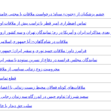
Tuesday, 5th May, 2026 - خشم پزشکیان از «جنون» سپاه؛ درخواست ملاقات با مجت
Wednesday, 11th February, 2026 - تماس اضطراری امیر قطر با ترامپ پیش از ملا
Wednesday, 30th April, - دور بعدی مذاکرات ایران و آمریکا در رم؛ نمایندگان تهران و سه 
Thursday, 18th August, 2022 - «ملاقات در شام‌گاهان»: آیا ج
Sunday, 22nd August, 2021 - فرامرز داور: ملاقات حمید نوری و سفیر ای
Tuesday, 22nd September, 2020 - نمایندگان مجلس فرانسه در دفاع از نسرین ستوده ب
Tuesday, 1st October, 2019 - محرومیت زوج زندانی س
th February, 2019
Friday, 30th March, 2018 - ملاقات‌های کوتاه فعالان محیط زیست زندا
Tuesday, 17th October, 2017 - سعید شیرزاد؛ تداوم حبس در اندرزگاه سه 
Saturday, 1st July, 2017 - س