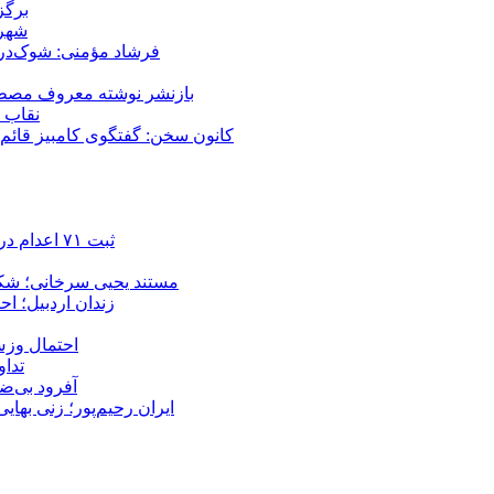
برگز
شهر 
فرشاد مؤمنی: شوک‌درما
بازنشر نوشته معروف مصطفی
نقاب ض
کانون سخن: گفتگوی کامبیز قائم م
ثبت ۷۱ اعدام در ژوئیه؛ شمار اعدام‌ها در سال ۲۰۲۶ به دست‌کم ۴۴۴ نفر رسید
مستند یحیی سرخانی؛ شکن
زندان اردبیل؛ احراز هویت ۵۴ شهروند بازداشت‌ش
احتمال وزش
تداوم 
آفرود بی‌ضا
ایران رحیم‌پور؛ زنی بهای