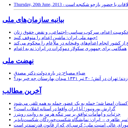
Thursday, 20th June, 2 - ملاقات با حضور بازجو شکنجه است
بیانیه سازمان‌های ملی
ر محکومیت اعدام، سرکوب سیاسی–اجتماعی، و نقض حقوق زنان
جبهه ملی ایران: ماشین اعدام را متوقف کنید!
از کشور انجام اعدام‌های وقیحانه در ملأِعام را محکوم می‌کند
همگامی برای جمهوری سکولار دموکرات در ایران: نه به اعدام
نهضت ملی
ضیاء مصباح: در باره دولت دکتر مصدق
۱ میدان بهارستان چه خبر بود؟
آخرین مطالب
اکستان امضا شد؛ حمله به یک عضو، حمله به همه تلقی می‌شود
گزارش یورونیوز؛ آیا ایران واقعا در آستانه انقلاب است؟
جزئیات و ابهامات توافق بر سر تنگه هرمز به روایت رویترز
میر طاهری – ایران: نمایشگاه شکست‌خوردگان شکست‌ناپذیر
شورای عالی امنیت ملی؛ کرسی‌ای که از قانون قدرتمندتر است