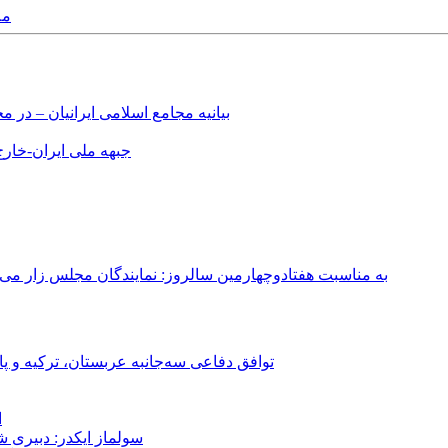
013
بیانیه مجامع اسلامی ایرانیان – د
جبهه ملی ایران-خارج 
به مناسبت هفتادوچهارمین سالروز: نمایندگان مجلس زار می‌زدند/ تهران در آتش؛ ۳۰ تیر ۳۳۱
توافق دفاعی سه‌جانبه عربستان، ترکیه و پ
ا
سولماز ایکدر: دبیری 