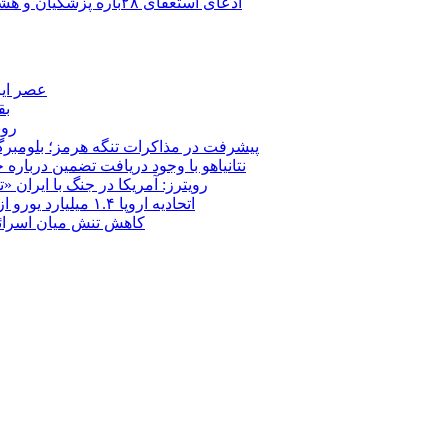
ادعای استعفای ۲۸باره پزشکیان و هشدار مجتبی خامنه‌ای در روایت خرازی؛ رئیس‌جمهور تکذیب کرد
عصر ایر
بق
روب
پیشرفت در مذاکرات تنگه هرمز؛ بلومبرگ: 
نتانیاهو با وجود دریافت تضمین درباره
رویترز: آمریکا در جنگ با ایران
اتحادیه اروپا ۱.۴ میلیارد یورو از سود دارایی‌های مسدودشده روسیه را به اوکراین ‏اختصاص داد
کاهش تنش میان اسرائیل و حزب‌الله؛ بازگ