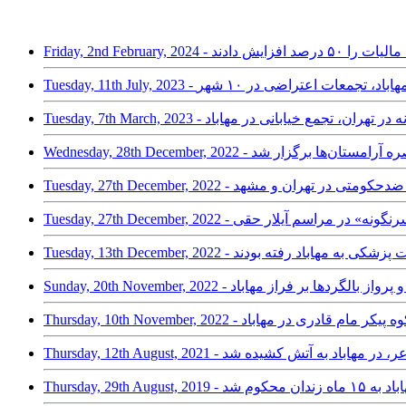
۵ درصد افزایش دادند
ه‌ای” در مهاباد، تجمعات اعتراضی در ۱۰ شهر
ین شعارهای شبانه در تهران، تجمع خیابانی در مهاباد
وجود محاصره آرامستان‌ها برگزار شد
اباد، شعارهای ضدحکومتی در تهران و مشهد
 «سیدعلی سرنگونه» در مراسم آیلار حقی
ئه خدمات پزشکی به مهاباد رفته بودند
وهای نظامی و پرواز بالگردها بر فراز مهاباد
ن؛ تشییع پرشکوه پیکر مام‌ قادری در مهاباد
ستاد هه‌ژار»، شاعر، در مهاباد به آتش کشیده شد
زندان محکوم شد