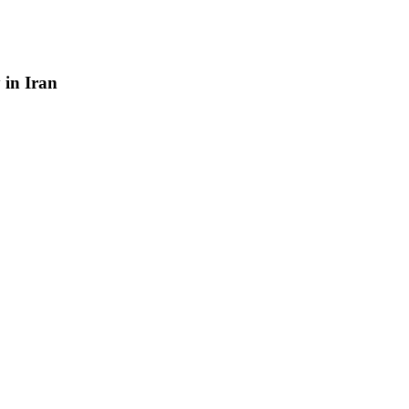
y
in
Iran