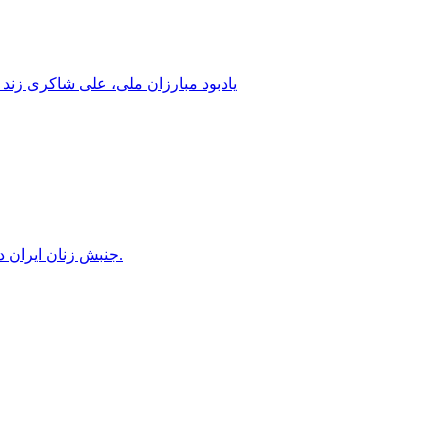
یادبود مبارزان ملی، علی شاکری زند 
جنبش زنان ایران در دوران محمدرضاشاه، بخش سوم – سازمان زنان در کنترل مردان! پس از کودتای ۱۳۳۲ دولت کنترل سازمان زنان را بدست گرفت.