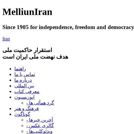
Melliun
Iran
Since 1905 for
independence
,
freedom
and
democrac
Iran
استقرار
حاکميت ملی
هدف نهضت ملی ایران است
راهنما
تماس با ما
درباره ما
بین المللی
معرفی کتاب
اپوزیسیون
- گرد همآئی ها
فرهنگ و هنر
گوناگون
- آخرین خبرها
- گالری عکس
- ویدئوکلیپ‌ها