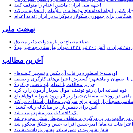
جبهه ملی ایران: ماشین اعدام را متوقف کنید!
از کشور انجام اعدام‌های وقیحانه در ملأِعام را محکوم می‌کند
همگامی برای جمهوری سکولار دموکرات در ایران: نه به اعدام
نهضت ملی
ضیاء مصباح: در باره دولت دکتر مصدق
۱ میدان بهارستان چه خبر بود؟
آخرین مطالب
«اودیسه»؛ اسطوره در قاب آی‌مکس و تسخیر گیشه‌ها
 تا اصفهان و ماهشهر؛ گسترش اعتراض‌های کارگری و صنفی
چرا بر مخالفت با اعدام باید پافشاری کرد؟
قوه قضائیه ایران رفع توقیف اموال سردار آزمون را رد کرد
امی همچنان از اعدام برای سرکوب مخالفان استفاده می‌کند
آتش برای دهمین‌بار، در میانکاله زبانه کشید
یک کافه کتاب در مشهد پلمب شد
ن در چالوس در پی درگیری با متخلف محیط زیستی مجروح شد
اعتراضات دی‌ماه؛ امیرحسین افرا به حبس و شلاق محکوم شد
شش شهروند در شهرستان بهشهر بازداشت شدند