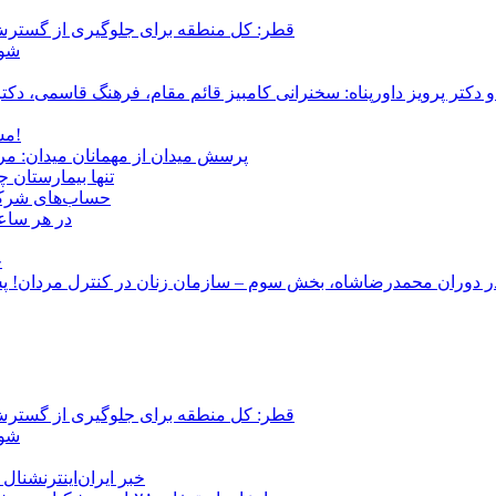
قطر: کل منطقه برای جلوگیری از گسترش
شور
و دکتر پرویز داورپناه: سخنرانی کامبیز قائم مقام، فرهنگ قاسمی، 
مشروطۀ ایرانی 120 ساله شد/ فراز و نشیب آری، شکست اما نه!
پرسش میدان از مهمانان میدان: مردم کیست؟ و آ
تنها بیمارستان 
حساب‌های شرکت ملی نفت به‌
در هر ساعت
ج
قطر: کل منطقه برای جلوگیری از گسترش
شور
خبر ایران‌اینترنشنا