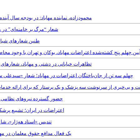
Friday, 2nd February, 2024 - محمودزاده، نماینده مهاباد: در بودجه سال آینده مالیات را ۰
Tuesday, 11th July, 2023 - شعار “مرگ بر خامن
Tuesday, 7th March, 2023 - طن
Wednesday, 28th December, 202 - آیین چهلم پنج کشته‌شده اعتراضات مهاباد، بوکان و تهران با 
Tuesday, 27th December, 2022 - تظاهرات خیابانی در دشتی و مه
Tuesday, 27th December, 2022 - چهلم سه تن از جان‌باختگان اعتراضات در مهاباد؛ شعار
Tuesday, 13th Decemb - بازداشت و بی‌خبری از سرنوشت سه پزشک و یک پرستار که برای ارا
Sunday, 20th November, 2022 - حضور گسترده نیر
Thursday, 10th November, 2022 - اعتراضات در ایرا
Thursday, 12th August, 2021 - تندیس «ا
Thursday, 29th August, 2019 - یک فعال مدافع حقوق معلمان در مهاباد به ۱۵ ماه 