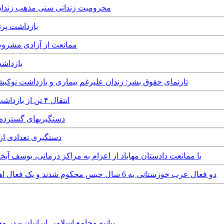
Sunday, 25th March, 2018 - محرومیت زندانی سن
, 16th June, 2017
Thursday, 25th February, 2016 - ممان
Tuesday, 12th January, 2016 - بازداشت ۱۰ کول‌بر 
Friday, 25th December, 2015 - تارنمای حقوق بشر: زندان علیرغم بیماری و با
Thursday, 4th June, 2015 - انتقال ۴ تن از بازداشت شدگان اعتراضات مهاباد به زندان
Monday, 18th May, 2015 - دستگ
Wednesday, 8th October, 2014 -
Monday, 11th August, 2014 - با ممانعت دادستان مهاباد از اعزام به مراکز درمانی، ی
Sunday, 27th April, 2014 - دو فعال عرب خوزستانی به 6 سال حبس محکوم شدند و یک فعال اهل‌سنت در شهر مهاباد بازداشت شد
بیانیه مجامع اسلامی ایرانیان – د