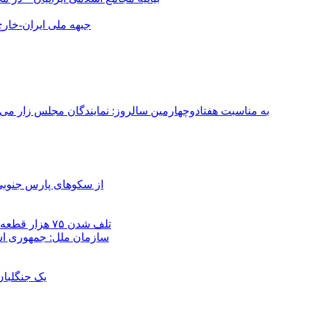
جبهه ملی ایران-خارج 
به مناسبت هفتادوچهارمین سالروز: نمایندگان مجلس زار می‌زدند/ تهران در آتش؛ ۳۰ تیر ۳۳۱
از سکوهای پارس جنوبی
تلف شدن ۷۵ هزار قطعه ماهی در رودخانه مسقان شیراز بر اثر ورود شورابه فوق‌اشباع
سازمان ملل: جمهوری اسل
یک جنگلبا