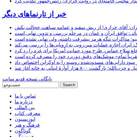
خبر از تارنماهای دیگر
ان: آقای خرازی! از ریش سفید و عمامه سیاهت خجالت بکش
ائی: توافق ایران و عمان در مرحله بررسی و تدوین نهایی است
یو: مذاکرات تنگه هرمز پیشرفت داشته، ولی نهایی نشده است
ایران اجازه عملیات مین‌روبی به اروپایی‌ها را بررسی می‌کند
 خلع سلاح حماس، طرح مورد حمایت آمریکا برای غزه را رد کرد
 «تقریباً تمام» موشک‌های دقیق دوربرد خود را مصرف کرده است
شت ۸۰۰ هزار آوارۀ لبنانی به خانه‌ آغاز شد
بایگانی نسخه قدیم سایت
تماس با ما
درباره ما
بین المللی
معرفی کتاب
اپوزیسیون
فرهنگ و هنر
گوناگون
همبستگی