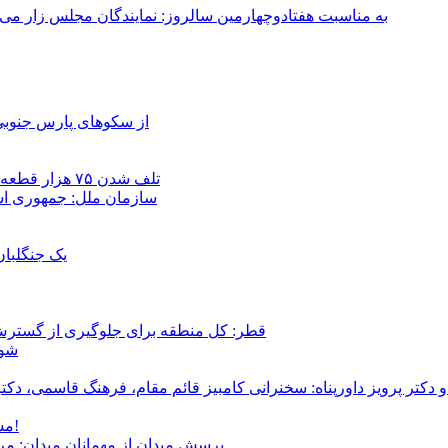
به مناسبت هفتادوچهارمین سالروز: نمایندگان مجلس زار می‌زدند/ تهران در آتش؛ ۳۰ تیر ۳۳۱
از سکوهای پارس جنوبی
تلف شدن ۷۵ هزار قطعه ماهی در رودخانه مسقان شیراز بر اثر ورود شورابه فوق‌اشباع
سازمان ملل: جمهوری اسل
یک جنگلبا
قطر: کل منطقه برای جلوگیری از گسترش
شور
و دکتر پرویز داورپناه: سخنرانی کامبیز قائم مقام، فرهنگ قاسمی، 
مشروطۀ ایرانی 120 ساله شد/ فراز و نشیب آری، شکست اما نه!
پرسش میدان از مهمانان میدان: مردم کیست؟ و آ