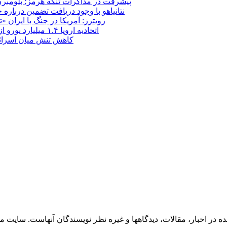
پیشرفت در مذاکرات تنگه هرمز؛ بلومبرگ: 
نتانیاهو با وجود دریافت تضمین درباره
رویترز: آمریکا در جنگ با ایران
اتحادیه اروپا ۱.۴ میلیارد یورو از سود دارایی‌های مسدودشده روسیه را به اوکراین ‏اختصاص داد
کاهش تنش میان اسرائیل و حزب‌الله؛ بازگ