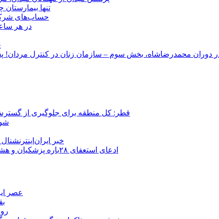
تنها بیمارستان 
حساب‌های شرکت ملی نفت به‌
در هر ساعت
ج
قطر: کل منطقه برای جلوگیری از گسترش
شور
خبر ایران‌اینترنشنا
ادعای استعفای ۲۸باره پزشکیان و هشدار مجتبی خامنه‌ای در روایت خرازی؛ رئیس‌جمهور تکذیب کرد
عصر ایر
بق
روب