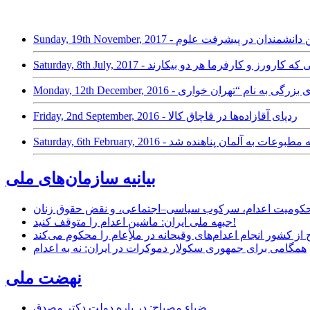
Friday, 2nd September, 2016 - ردپای آقازاده‌ها در قاچاق کالا
ایش فشار به مطبوعات به آلمان پناهنده شد
بیانیه سازمان‌های ملی
ر محکومیت اعدام، سرکوب سیاسی–اجتماعی، و نقض حقوق زنان
جبهه ملی ایران: ماشین اعدام را متوقف کنید!
از کشور انجام اعدام‌های وقیحانه در ملأِعام را محکوم می‌کند
همگامی برای جمهوری سکولار دموکرات در ایران: نه به اعدام
نهضت ملی
ضیاء مصباح: در باره دولت دکتر مصدق