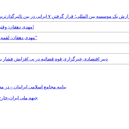
Sunday, 19th November - گزارش یک موسسه بین المللی؛ قرار گرفتن ۷ ایرانی در بین تاثیرگذارترین دانشمندان در پیشرفت علوم
Saturday, 8th July, 2017 - مهدی دهقان: وقتی که کارورز و کارفرما هر دو بیکارند!
Monday, 12th December, 2016 - مهدی دهقان: لقمه‌ی بزرگی به نام “تهران خواری”
Saturday, 6th February, 2016 - دبیر اقتصادی خبرگزاری قوه قضائیه در پی افز
بیانیه مجامع اسلامی ایرانیان – د
جبهه ملی ایران-خارج 