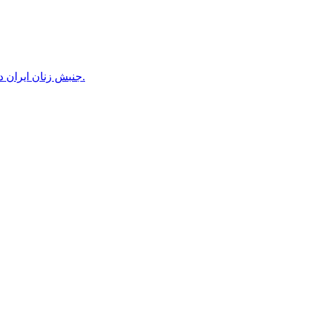
جنبش زنان ایران در دوران محمدرضاشاه، بخش سوم – سازمان زنان در کنترل مردان! پس از کودتای ۱۳۳۲ دولت کنترل سازمان زنان را بدست گرفت.