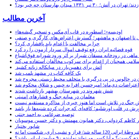
۱ میدان بهارستان چه خبر بود؟
آخرین مطالب
«اودیسه»؛ اسطوره در قاب آی‌مکس و تسخیر گیشه‌ها
 تا اصفهان و ماهشهر؛ گسترش اعتراض‌های کارگری و صنفی
چرا بر مخالفت با اعدام باید پافشاری کرد؟
قوه قضائیه ایران رفع توقیف اموال سردار آزمون را رد کرد
امی همچنان از اعدام برای سرکوب مخالفان استفاده می‌کند
آتش برای دهمین‌بار، در میانکاله زبانه کشید
یک کافه کتاب در مشهد پلمب شد
ن در چالوس در پی درگیری با متخلف محیط زیستی مجروح شد
اعتراضات دی‌ماه؛ امیرحسین افرا به حبس و شلاق محکوم شد
شش شهروند در شهرستان بهشهر بازداشت شدند
معلمان در میانه جنگ و فشارهای امنیتی
 جنگ در تلاش است اما هنوز خبری از مذاکره مستقیم نیست
ش در قلب اورشلیم؛ کافه‌ای که جرات کرده شنبه‌ها باز باشد
توصیه ضرغامی به احمد جنتی
دکتر کاظم کردوانی، دکتر همایون مهمنش و دکتر حسین موسویان
شاپور بختیار
یا کسی می‌تواند نماینده ۹۰ میلیون ایرانی باشد؟