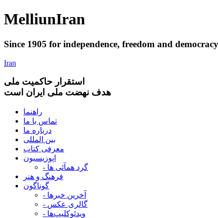
Melliun
Iran
Since 1905 for
independence
,
freedom
and
democrac
Iran
استقرار
حاکميت ملی
هدف نهضت ملی ایران است
راهنما
تماس با ما
درباره ما
بین المللی
معرفی کتاب
اپوزیسیون
- گرد همآئی ها
فرهنگ و هنر
گوناگون
- آخرین خبرها
- گالری عکس
- ویدئوکلیپ‌ها