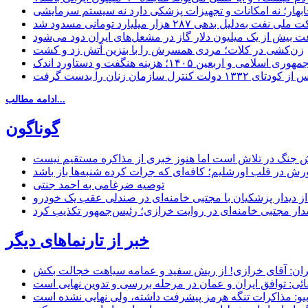
چابهار؛ نه امکانات و تجهیزات پزشکی دارد نه سیستم سرمایشی
دلیل بدهی ۲۸۷ هزار میلیارد تومانی مسدود شد
 بیش از یک میلیون دلار گاز در مشعل‌های ایران دود می‌شود
زن‌کشی در کلات؛ مردی همسرش را با بنزین آتش زد و کشت
مهوری اسلامی و اربعین ۱۴۰۵؛ هزینه هنگفت و دستاورد اندک
ادامه مطالب...
گوناگون
 جنگ در تلاش است اما هنوز خبری از مذاکره مستقیم نیست
ش در قلب اورشلیم؛ کافه‌ای که جرات کرده شنبه‌ها باز باشد
توصیه ضرغامی به احمد جنتی
ل از دیدار پزشکیان با مجتبی خامنه‌ای در صندلی عقب یک خودرو
خبر از تارنماهای دیگر
ان: آقای خرازی! از ریش سفید و عمامه سیاهت خجالت بکش
ائی: توافق ایران و عمان در مرحله بررسی و تدوین نهایی است
یو: مذاکرات تنگه هرمز پیشرفت داشته، ولی نهایی نشده است