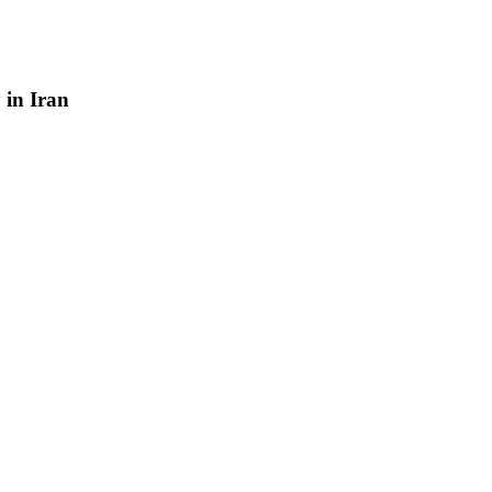
y
in
Iran