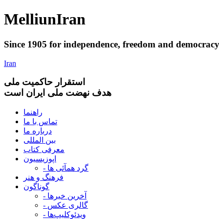
Melliun
Iran
Since 1905 for
independence
,
freedom
and
democrac
Iran
استقرار
حاکميت ملی
هدف نهضت ملی ایران است
راهنما
تماس با ما
درباره ما
بین المللی
معرفی کتاب
اپوزیسیون
- گرد همآئی ها
فرهنگ و هنر
گوناگون
- آخرین خبرها
- گالری عکس
- ویدئوکلیپ‌ها