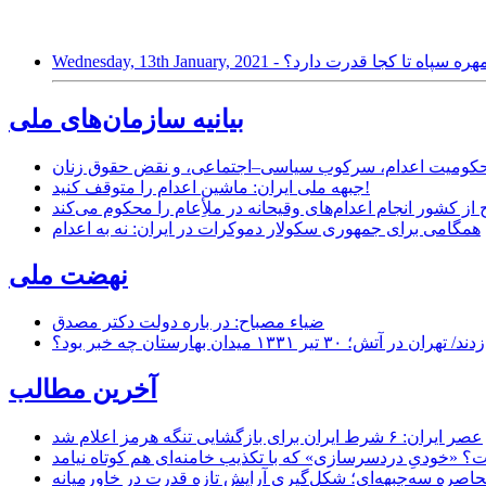
یی؛ یک مهره سپاه تا کجا قدرت دارد؟
بیانیه سازمان‌های ملی
ر محکومیت اعدام، سرکوب سیاسی–اجتماعی، و نقض حقوق زنان
جبهه ملی ایران: ماشین اعدام را متوقف کنید!
از کشور انجام اعدام‌های وقیحانه در ملأِعام را محکوم می‌کند
همگامی برای جمهوری سکولار دموکرات در ایران: نه به اعدام
نهضت ملی
ضیاء مصباح: در باره دولت دکتر مصدق
۱ میدان بهارستان چه خبر بود؟
آخرین مطالب
عصر ایران: ۶ شرط ایران برای بازگشایی تنگه هرمز اعلام شد
 «خودیِ دردسرسازی» که با تکذیب خامنه‌ای هم کوتاه نیامد
حاصره سه‌جبهه‌ای؛ شکل‌گیری آرایش تازه قدرت در خاورمیانه