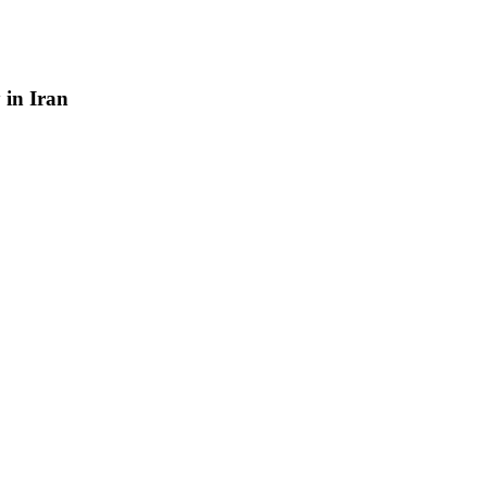
y
in
Iran