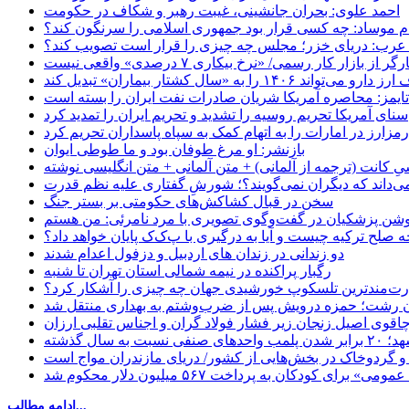
احمد علوی: بحران جانشینی، غیبت رهبر و شکاف در حکومت
ام موساد: چه کسی قرار بود جمهوری اسلامی را سرنگون کند؟
رب: دریای خزر؛ مجلس چه چیزی را قرار است تصویب کند؟
بازار کار رسمی/ «نرخ بیکاری ۷ درصدی» واقعی نیست
«سال کشتار بیماران» تبدیل کند
‌تایمز: محاصره آمریکا شریان صادرات نفت ایران را بسته است
سنای آمریکا تحریم روسیه را تشدید و تحریم ایران را تمدید کرد
زارز در امارات را به اتهام کمک به سپاه پاسداران تحریم کرد
بازنشر: او مرغ طوفان بود و ما طوطی ایوان
ِ کانت (ترجمه از آلمانی) + متن آلمانی + متن انگلیسی نوشته
‌داند که دیگران نمی‌گویند؟؛ شورشِ گفتاری علیه نظم قدرت
سخن در قبال کشاکش‌های حکومتی بر بستر جنگ
حه صلح ترکیه چیست و آیا به درگیری با پ‌ک‌ک پایان خواهد داد؟
دو زندانی در زندان های اردبیل و دزفول اعدام شدند
رگبار پراکنده در نیمه شمالی استان تهران تا شنبه
ت‌مندترین تلسکوپ خورشیدی جهان چه چیزی را آشکار کرد؟
ان رشت؛ حمزه درویش پس از ضرب‌وشتم به بهداری منتقل شد
اقوی اصیل زنجان زیر فشار فولاد گران و اجناس تقلبی ارزان
ب واحدهای صنفی نسبت به سال گذشته
 و گردوخاک در بخش‌هایی از کشور/ دریای مازندران مواج است
ای کودکان به پرداخت ۵۶۷ میلیون دلار محکوم شد
ادامه مطالب...