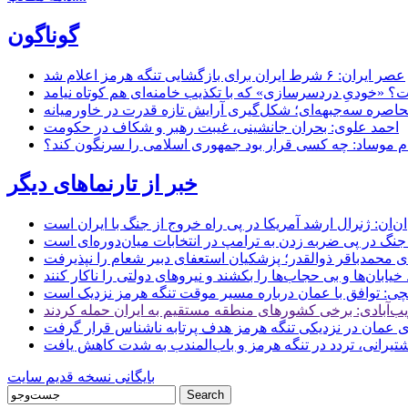
گوناگون
عصر ایران: ۶ شرط ایران برای بازگشایی تنگه هرمز اعلام شد
 «خودیِ دردسرسازی» که با تکذیب خامنه‌ای هم کوتاه نیامد
حاصره سه‌جبهه‌ای؛ شکل‌گیری آرایش تازه قدرت در خاورمیانه
احمد علوی: بحران جانشینی، غیبت رهبر و شکاف در حکومت
ام موساد: چه کسی قرار بود جمهوری اسلامی را سرنگون کند؟
خبر از تارنماهای دیگر
ن: ژنرال ارشد آمریکا در پی راه خروج از جنگ با ایران است
جنگ در پی ضربه زدن به ترامپ در انتخابات میان‌دوره‌ای است
ای محمدباقر ذوالقدر؛ پزشکیان استعفای دبیر شعام را نپذیرفت
ی: توافق با عمان درباره مسیر موقت تنگه هرمز نزدیک است
ب‌آبادی: برخی کشورهای منطقه مستقیم به ایران حمله کردند
 عمان در نزدیکی تنگه هرمز هدف پرتابه ناشناس قرار گرفت
 کشتیرانی، تردد در تنگه هرمز و باب‌المندب به شدت کاهش یافت
بایگانی نسخه قدیم سایت