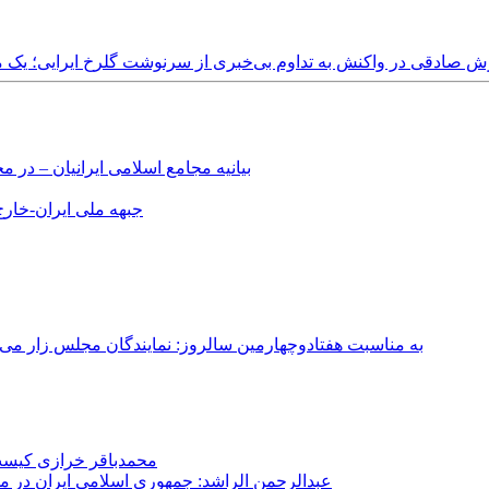
Wednesday, 13th Janua - نامه آرش صادقی در واکنش به تداوم بی‌خبری از سرنوشت گلرخ ایرا
بیانیه مجامع اسلامی ایرانیان – د
جبهه ملی ایران-خارج 
به مناسبت هفتادوچهارمین سالروز: نمایندگان مجلس زار می‌زدند/ تهران در آتش؛ ۳۰ تیر ۳۳۱
محمدباقر خرازی کیست؟
عبدالرحمن الراشد: جمهوری اسلامی ایران در م