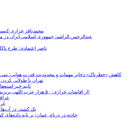
محمدباقر خرازی کیست؟
عبدالرحمن الراشد: جمهوری اسلامی ایران در م
ناصر اعتمادی: طرح ناک
کاهش «خطرناک» ذخایر مهمات و محدودیت قدرت هوایی؛ سی‌ان‌ا
تهران با طولانی کردن 
تایید خبر استعف
از افاضات خرازی: ۵۰ هزار حزب اللهی بریزند خیابان‌ها و بی حجاب‌ها را بکشند و نیرو‌های دولتی را ناکار کنند!
عراقچ
غری
یک کشتی در آب‌های
حادثه در دریای عمان؛ بر پایه داده‌های