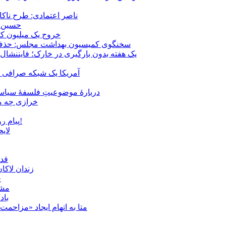
ناصر اعتمادی: طرح ناک
حسین ع
خروج یک میلیون کارگر از 
سخنگوی کمیسیون بهداشت مجلس: حذف ارز دارو می‌تواند ۱۴۰۶ را به 
یک هفته بدون بارگیری در خارک؛ فایننشال
آمریکا یک شبکه صرافی رم
دربارهٔ موضوعیتِ فلسفهٔ سیاسی
خرازی چه می
پیام روشن پزشکیان در گفت‌و‌گوی تصویری با مرد نامرئی: من هستم!
لای
قدر
زندان لاک
چ
مشهد؛ ۲۰ برابر شدن پلم
باد
متا به اتهام ایجاد «مزاحمت عمومی» بر