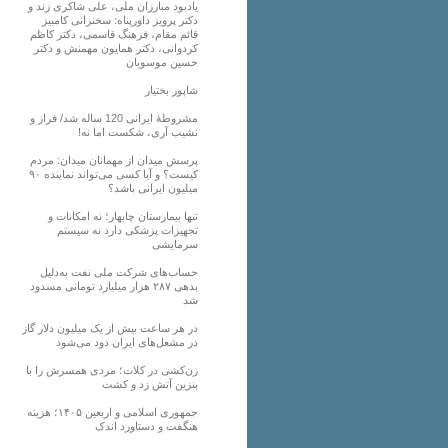
یادبود مبارزان ملی، علی شاکری زند و
دکتر پرویز داورپناه: سخنرانی کامبیز
قائم مقام، فرهنگ قاسمی، دکتر کاظم
کردوانی، دکتر همایون مهمنش و دکتر
حسین موسویان
شاپور بختیار
مشروطۀ ایرانی 120 ساله شد/ فراز و
نشیب آری، شکست اما نه!
پرسش میدان از مهمانان میدان: مردم
کیست؟ و آیا کسی می‌تواند نماینده ۹۰
میلیون ایرانی باشد؟
تنها بیمارستان چابهار؛ نه امکانات و
تجهیزات پزشکی دارد نه سیستم
سرمایشی
حساب‌های شرکت ملی نفت به‌دلیل
بدهی ۲۸۷ هزار میلیارد تومانی مسدود
شد
در هر ساعت بیش از یک میلیون دلار گاز
در مشعل‌های ایران دود می‌شود
زن‌کشی در کلات؛ مردی همسرش را با
بنزین آتش زد و کشت
جمهوری اسلامی و اربعین ۱۴۰۵؛ هزینه
هنگفت و دستاورد اندک