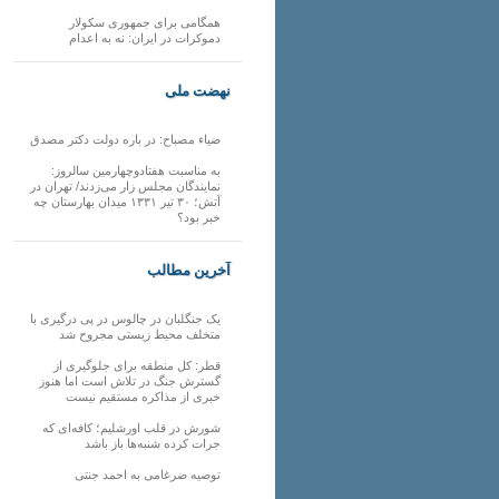
همگامی برای جمهوری سکولار
دموکرات در ایران: نه به اعدام
نهضت ملی
ضیاء مصباح: در باره دولت دکتر مصدق
به مناسبت هفتادوچهارمین سالروز:
نمایندگان مجلس زار می‌زدند/ تهران در
آتش؛ ۳۰ تیر ۱۳۳۱ میدان بهارستان چه
خبر بود؟
آخرین مطالب
یک جنگلبان در چالوس در پی درگیری با
متخلف محیط زیستی مجروح شد
قطر: کل منطقه برای جلوگیری از
گسترش جنگ در تلاش است اما هنوز
خبری از مذاکره مستقیم نیست
شورش در قلب اورشلیم؛ کافه‌ای که
جرات کرده شنبه‌ها باز باشد
توصیه ضرغامی به احمد جنتی