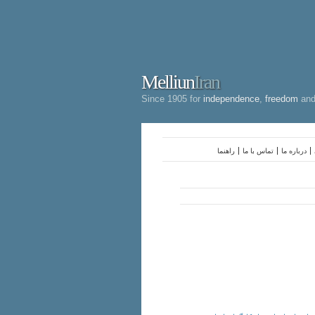
Melliun
Iran
Since 1905 for
independence
,
freedom
an
درباره ما
تماس با ما
راهنما