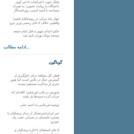
شَتَک خون: اعتراضات ۱۸تیر کوی
دانشگاه به روایت تصویر؛ به همراه
مصاحبه با آسیه امینی، روزنامه‌نگار
چهار ماه بی‌آبی در روستاهای قشم؛
واقعیتی خلاف ادعای رسمی وزیر نیرو
حکم اعدام متهم به قتل امام جمعه
مسجد پونک تهران تایید شد
ادامه مطالب...
گوناگون
قطر: کل منطقه برای جلوگیری از
گسترش جنگ در تلاش است اما هنوز
خبری از مذاکره مستقیم نیست
شورش در قلب اورشلیم؛ کافه‌ای که
جرات کرده شنبه‌ها باز باشد
توصیه ضرغامی به احمد جنتی
خبر ایران‌اینترنشنال از دیدار پزشکیان با
مجتبی خامنه‌ای در صندلی عقب یک
خودرو
ادعای استعفای ۲۸باره پزشکیان و
هشدار مجتبی خامنه‌ای در روایت