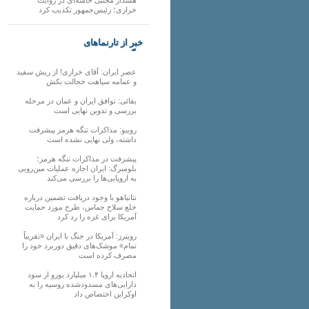
خرازی؛ رئیس‌جمهور تکذیب کرد
خبر از تارنماهای
دیگر
عصر ایران: آقای خرازی! از ریش سفید
و عمامه سیاهت خجالت بکش
بقائی: توافق ایران و عمان در مرحله
بررسی و تدوین نهایی است
روبیو: مذاکرات تنگه هرمز پیشرفت
داشته، ولی نهایی نشده است
پیشرفت در مذاکرات تنگه هرمز؛
بلومبرگ: ایران اجازه عملیات مین‌روبی
به اروپایی‌ها را بررسی می‌کند
نتانیاهو با وجود دریافت تضمین درباره
خلع سلاح حماس، طرح مورد حمایت
آمریکا برای غزه را رد کرد
رویترز: آمریکا در جنگ با ایران «تقریباً
تمام» موشک‌های دقیق دوربرد خود را
مصرف کرده است
اتحادیه اروپا ۱.۴ میلیارد یورو از سود
دارایی‌های مسدودشده روسیه را به
اوکراین ‏اختصاص داد