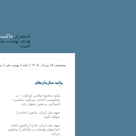
استقرار
حاکميت
هدف نهضت ملی 
است
پنجشنبه, ۱۵ مرداد , ۱۴۰۵ |
خانه
نهضت ملی
سا
بیانیه سازمان‌های
ملی
بیانیه مجامع اسلامی ایرانیان – در
محکومیت اعدام، سرکوب سیاسی–
اجتماعی، و نقض حقوق زنان
جبهه ملی ایران: ماشین اعدام را
متوقف کنید!
جبهه ملی ایران-خارج از کشور انجام
اعدام‌های وقیحانه در ملأِعام را محکوم
می‌کند