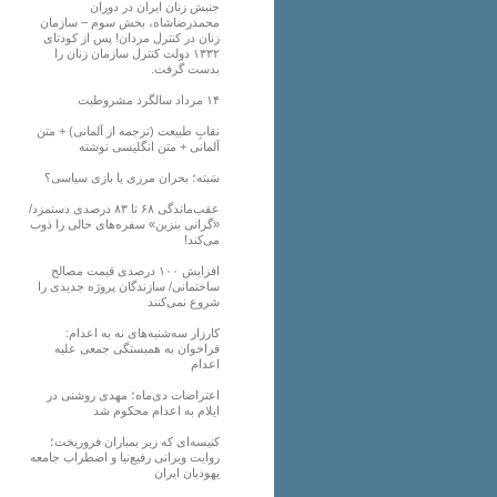
جنبش زنان ایران در دوران
محمدرضاشاه، بخش سوم – سازمان
زنان در کنترل مردان! پس از کودتای
۱۳۳۲ دولت کنترل سازمان زنان را
بدست گرفت.
۱۴ مرداد سالگرد مشروطیت
نقابِ طبیعت (ترجمه از آلمانی) + متن
آلمانی + متن انگلیسی نوشته
سَبته؛ بحران مرزی یا بازی سیاسی؟
عقب‌ماندگی ۶۸ تا ۸۳ درصدی دستمزد/
«گرانی بنزین» سفره‌های خالی را ذوب
می‌کند!
افزایش ١٠٠ درصدی قیمت مصالح
ساختمانی/ سازندگان پروژه جدیدی را
شروع نمی‌کنند
کارزار سه‌شنبه‌های نه به اعدام:
فراخوان به همبستگی جمعی علیه
اعدام
اعتراضات دی‌ماه؛ مهدی روشنی در
ایلام به اعدام محکوم شد
کنیسه‌ای که زیر بمباران فروریخت؛
روایت ویرانی رفیع‌نیا و اضطراب جامعه
یهودیان ایران