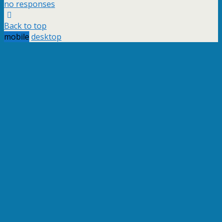
no responses
Back to top
mobile
desktop