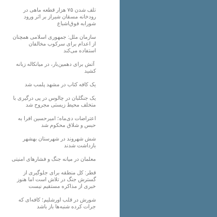
تلف شدن ۷۵ هزار قطعه ماهی در
رودخانه مسقان شیراز بر اثر ورود
شورابه فوق‌اشباع
سازمان ملل: جمهوری اسلامی همچنان
از اعدام برای سرکوب مخالفان
استفاده می‌کند
آتش برای دهمین‌بار، در میانکاله زبانه
کشید
یک کافه کتاب در مشهد پلمب شد
یک جنگلبان در چالوس در پی درگیری با
متخلف محیط زیستی مجروح شد
اعتراضات دی‌ماه؛ امیرحسین افرا به
حبس و شلاق محکوم شد
شش شهروند در شهرستان بهشهر
بازداشت شدند
معلمان در میانه جنگ و فشارهای امنیتی
قطر: کل منطقه برای جلوگیری از
گسترش جنگ در تلاش است اما هنوز
خبری از مذاکره مستقیم نیست
شورش در قلب اورشلیم؛ کافه‌ای که
جرات کرده شنبه‌ها باز باشد