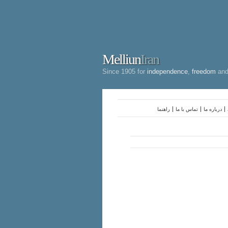
Melliun
Iran
Since 1905 for
independence
,
freedom
an
درباره ما
تماس با ما
راهنما