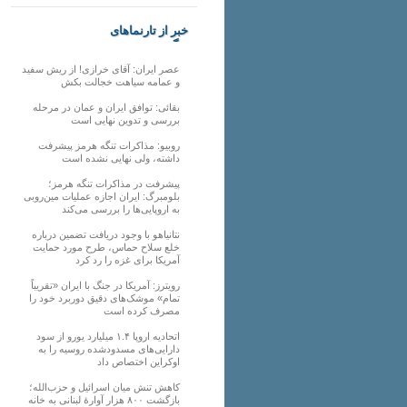
خبر از تارنماهای
دیگر
عصر ایران: آقای خرازی! از ریش سفید
و عمامه سیاهت خجالت بکش
بقائی: توافق ایران و عمان در مرحله
بررسی و تدوین نهایی است
روبیو: مذاکرات تنگه هرمز پیشرفت
داشته، ولی نهایی نشده است
پیشرفت در مذاکرات تنگه هرمز؛
بلومبرگ: ایران اجازه عملیات مین‌روبی
به اروپایی‌ها را بررسی می‌کند
نتانیاهو با وجود دریافت تضمین درباره
خلع سلاح حماس، طرح مورد حمایت
آمریکا برای غزه را رد کرد
رویترز: آمریکا در جنگ با ایران «تقریباً
تمام» موشک‌های دقیق دوربرد خود را
مصرف کرده است
اتحادیه اروپا ۱.۴ میلیارد یورو از سود
دارایی‌های مسدودشده روسیه را به
اوکراین ‏اختصاص داد
کاهش تنش میان اسرائیل و حزب‌الله؛
بازگشت ۸۰۰ هزار آوارۀ لبنانی به خانه‌