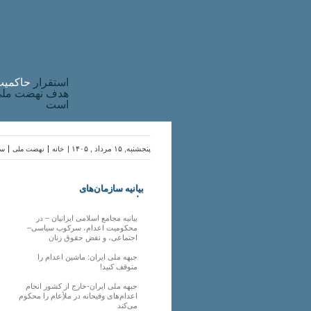
استقرار
حاکميت
هدف نهضت ملی 
است
پنجشنبه, ۱۵ مرداد , ۱۴۰۵ |
خانه
نهضت ملی
سا
بیانیه سازمان‌های
ملی
بیانیه مجامع اسلامی ایرانیان – در
محکومیت اعدام، سرکوب سیاسی–
اجتماعی، و نقض حقوق زنان
جبهه ملی ایران: ماشین اعدام را
متوقف کنید!
جبهه ملی ایران-خارج از کشور انجام
اعدام‌های وقیحانه در ملأِعام را محکوم
می‌کند