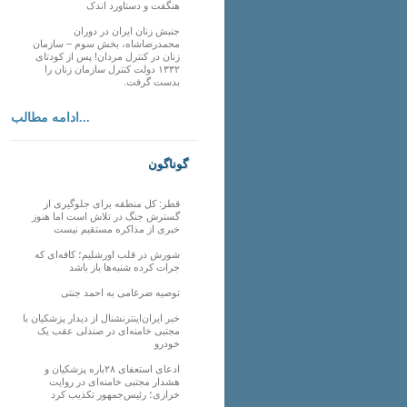
هنگفت و دستاورد اندک
جنبش زنان ایران در دوران
محمدرضاشاه، بخش سوم – سازمان
زنان در کنترل مردان! پس از کودتای
۱۳۳۲ دولت کنترل سازمان زنان را
بدست گرفت.
ادامه مطالب...
گوناگون
قطر: کل منطقه برای جلوگیری از
گسترش جنگ در تلاش است اما هنوز
خبری از مذاکره مستقیم نیست
شورش در قلب اورشلیم؛ کافه‌ای که
جرات کرده شنبه‌ها باز باشد
توصیه ضرغامی به احمد جنتی
خبر ایران‌اینترنشنال از دیدار پزشکیان با
مجتبی خامنه‌ای در صندلی عقب یک
خودرو
ادعای استعفای ۲۸باره پزشکیان و
هشدار مجتبی خامنه‌ای در روایت
خرازی؛ رئیس‌جمهور تکذیب کرد