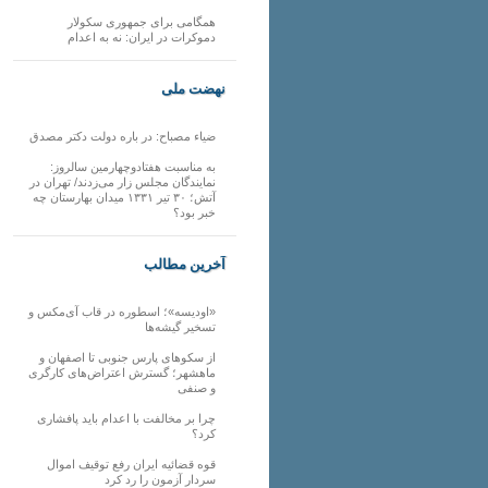
همگامی برای جمهوری سکولار
دموکرات در ایران: نه به اعدام
نهضت ملی
ضیاء مصباح: در باره دولت دکتر مصدق
به مناسبت هفتادوچهارمین سالروز:
نمایندگان مجلس زار می‌زدند/ تهران در
آتش؛ ۳۰ تیر ۱۳۳۱ میدان بهارستان چه
خبر بود؟
آخرین مطالب
«اودیسه»؛ اسطوره در قاب آی‌مکس و
تسخیر گیشه‌ها
از سکوهای پارس جنوبی تا اصفهان و
ماهشهر؛ گسترش اعتراض‌های کارگری
و صنفی
چرا بر مخالفت با اعدام باید پافشاری
کرد؟
قوه قضائیه ایران رفع توقیف اموال
سردار آزمون را رد کرد