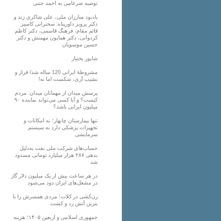
توصیه ضرغامی به احمد جنتی
یادبود مبارزان ملی، علی شاکری زند و
دکتر پرویز داورپناه: سخنرانی کامبیز
قائم مقام، فرهنگ قاسمی، دکتر کاظم
کردوانی، دکتر همایون مهمنش و دکتر
حسین موسویان
شاپور بختیار
مشروطۀ ایرانی 120 ساله شد/ فراز و
نشیب آری، شکست اما نه!
پرسش میدان از مهمانان میدان: مردم
کیست؟ و آیا کسی می‌تواند نماینده ۹۰
میلیون ایرانی باشد؟
تنها بیمارستان چابهار؛ نه امکانات و
تجهیزات پزشکی دارد نه سیستم
سرمایشی
حساب‌های شرکت ملی نفت به‌دلیل
بدهی ۲۸۷ هزار میلیارد تومانی مسدود
شد
در هر ساعت بیش از یک میلیون دلار گاز
در مشعل‌های ایران دود می‌شود
زن‌کشی در کلات؛ مردی همسرش را با
بنزین آتش زد و کشت
جمهوری اسلامی و اربعین ۱۴۰۵؛ هزینه