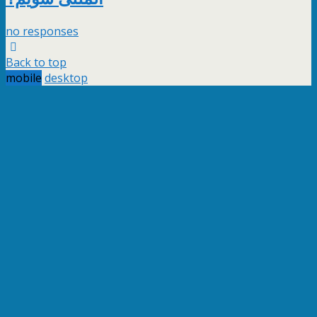
no responses
Back to top
mobile
desktop